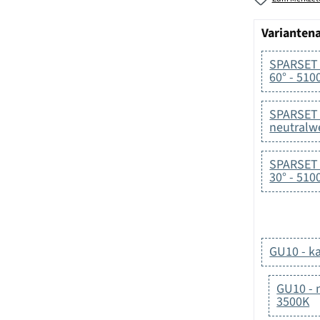
Varianten
SPARSET -
60° - 510
SPARSET 
neutralwe
SPARSET -
30° - 510
GU10 - ka
GU10 - n
3500K