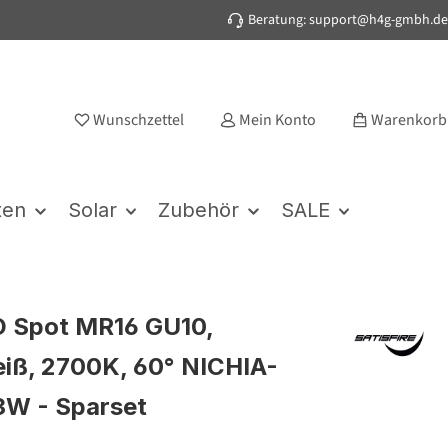
Beratung: support@h4g-gmbh.de
Wunschzettel
Mein Konto
Warenkorb
ten
Solar
Zubehör
SALE
D Spot MR16 GU10,
iß, 2700K, 60° NICHIA-
3W - Sparset