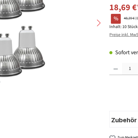
18,69 €
%
48,39 €
(
Inhalt:
10 Stüc
Preise inkl. Mw
Sofort ver
Produkt Anzahl: G
Zubehör |
Zum Merkzett