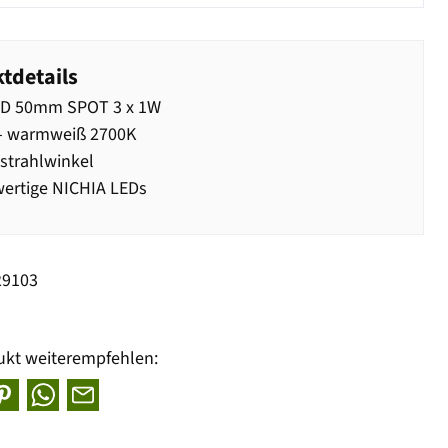
tdetails
ED 50mm SPOT 3 x 1W
- warmweiß 2700K
strahlwinkel
ertige NICHIA LEDs
29103
ukt weiterempfehlen: