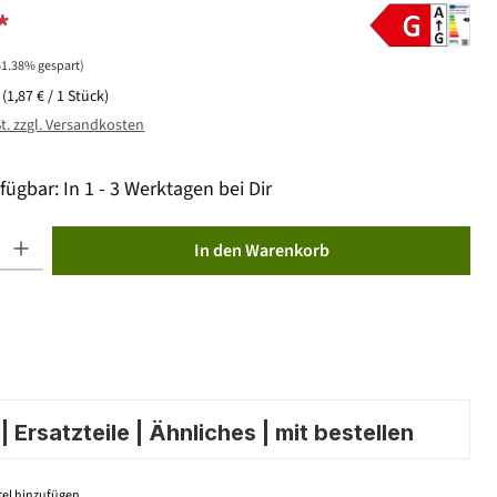
*
61.38% gespart)
k
(1,87 € / 1 Stück)
St. zzgl. Versandkosten
fügbar: In 1 - 3 Werktagen bei Dir
ib den gewünschten Wert ein oder benutze die Schaltflächen um die Anzahl zu erhöhen od
In den Warenkorb
 Ersatzteile | Ähnliches | mit bestellen
el hinzufügen