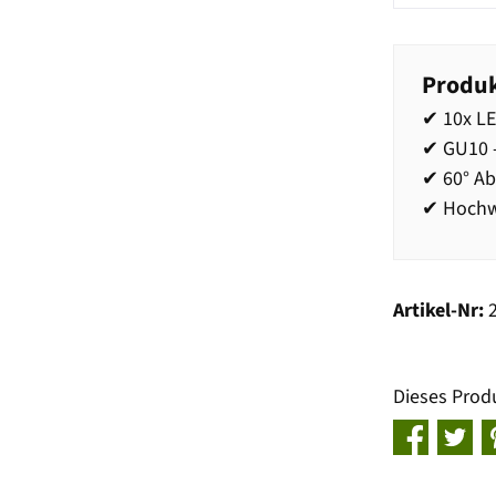
Produk
✔ 10x L
✔ GU10 
✔ 60° Ab
✔ Hochw
Artikel-Nr:
Dieses Prod