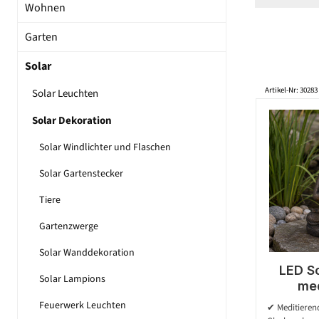
Wohnen
Garten
Solar
Artikel-Nr: 30283
Solar Leuchten
Solar Dekoration
Solar Windlichter und Flaschen
Solar Gartenstecker
Tiere
Gartenzwerge
Solar Wanddekoration
LED S
Solar Lampions
me
Bud
Feuerwerk Leuchten
✔ Meditieren
Polyres