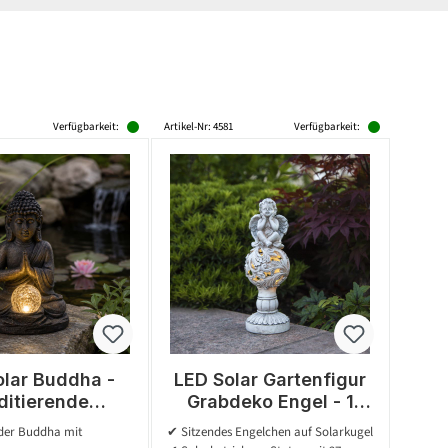
Verfügbarkeit:
Artikel-Nr: 4581
Verfügbarkeit:
olar Buddha -
LED Solar Gartenfigur
ditierende
Grabdeko Engel - 1
dhafigur -
warmweiße LED - H:
der Buddha mit
✔ Sitzendes Engelchen auf Solarkugel
in - H: 27cm -
27cm - 6 Stunden