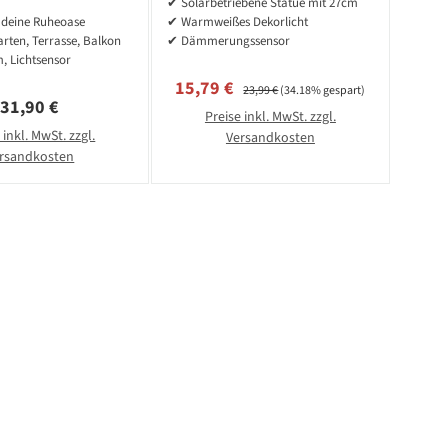
✔ Solarbetriebene Statue mit 27cm
rungssensor
Leuchtdauer - Sensor
 deine Ruheoase
✔ Warmweißes Dekorlicht
arten, Terrasse, Balkon
✔ Dämmerungssensor
, Lichtsensor
Verkaufspreis:
Regulärer Preis:
15,79 €
23,99 €
(34.18% gespart)
Regulärer Preis:
31,90 €
Preise inkl. MwSt. zzgl.
 inkl. MwSt. zzgl.
Versandkosten
rsandkosten