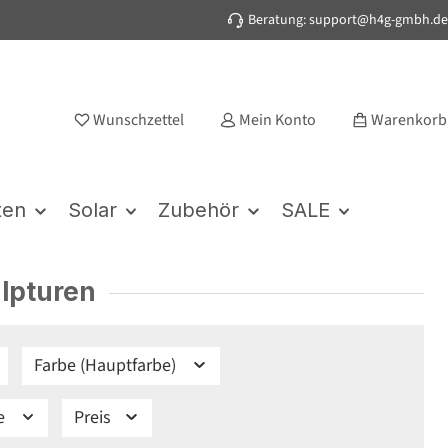
Beratung: support@h4g-gmbh.de
Wunschzettel
Mein Konto
Warenkorb
ten
Solar
Zubehör
SALE
lpturen
Farbe (Hauptfarbe)
be
Preis