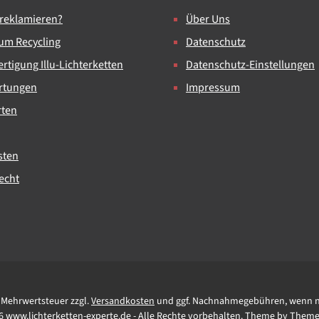
 reklamieren?
Über Uns
um Recycling
Datenschutz
rtigung Illu-Lichterketten
Datenschutz-Einstellungen
rtungen
Impressum
rten
sten
echt
l. Mehrwertsteuer zzgl.
Versandkosten
und ggf. Nachnahmegebühren, wenn n
6 www.lichterketten-experte.de - Alle Rechte vorbehalten. Theme by
Theme