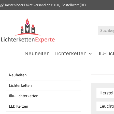
Kostenloser Paket-Versand ab € 100,- Bestellwert (DE)
springen
Zur Hauptnavigation springen
Neuheiten
Lichterketten
Illu-Li
Neuheiten
Lichterketten
Herstel
Illu-Lichterketten
Leucht
LED Kerzen