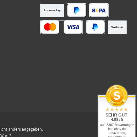
Amazon Pay
PayPal
SEPA Lastschrift
Vorkasse
Kredit- oder Debitkarte
Später Bezahlen
SEHR GUT
4.98 / 5
aus 3367 Bewertungen
icht anders angegeben.
bei: ebay.de,
amazon.de,
Ware®
shopvote.de