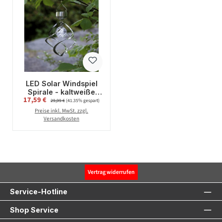
LED Solar Windspiel
Spirale - kaltweiße
Verkaufspreis:
17,59 €
Regulärer Preis:
LED -
29,99 €
(41.35% gespart)
Dämmerungssensor -
Preise inkl. MwSt. zzgl.
drehend und
Versandkosten
leuchtend - silber
Vertrag widerrufen
Service-Hotline
Shop Service