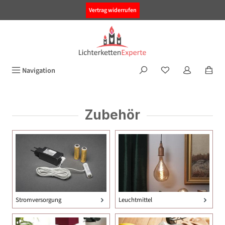
alt springen
Vertrag widerrufen
Navigation
Zubehör
Stromversorgung
Leuchtmittel