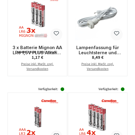
3 x Batterie Mignon AA
Lampenfassung für
LR6 1,5V PLUS Alkaline
Leuchtsterne und
Inhalt:
3 Stück
(0,39 € / 1 Stück)
Regulärer Preis:
Regulärer Preis:
1,17 €
8,49 €
- Leistung auf Dauer -
Hängeartikel - Länge
CAMELION
ca. 5 m - E14 Fassung
Preise inkl. MwSt. zzgl.
Preise inkl. MwSt. zzgl.
- weiß
Versandkosten
Versandkosten
Verfügbarkeit:
Verfügbarkeit: