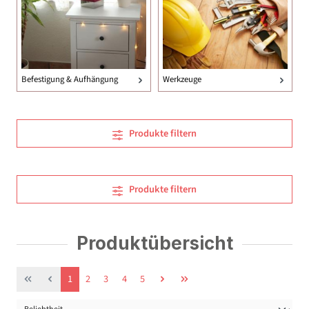
Befestigung & Aufhängung
Werkzeuge
Produkte filtern
Produkte filtern
Produktübersicht
Seite
Seite
Seite
Seite
Seite
1
2
3
4
5