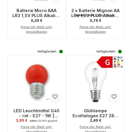
Batterie Micro AAA
2 x Batterie Mignon AA
LR3 1,5V PLUS Alkaline
LR6 1,5V PLUS Alkaline
Inhalt:
2 Stück
(0,39 € / 1 Stück)
Regulärer Preis:
Regulärer Preis:
0,39 €
0,78 €
- Leistung auf Dauer -
- Leistung auf Dauer -
CAMELION
CAMELION
Preise inkl. MwSt. zzgl.
Preise inkl. MwSt. zzgl.
Versandkosten
Versandkosten
Verfügbarkeit:
Verfügbarkeit:
LED Leuchtmittel G45
Glühlampe
- rot - E27 - 1W |
EcoHalogen E27 28W
Verkaufspreis:
Regulärer Preis:
3,99 €
Regulärer Preis:
2,49 €
SATISFIRE
warmweiß A55
4,99 €
(20.04% gespart)
dimmbar 370lm
Preise inkl. MwSt. zzgl.
Preise inkl. MwSt. zzgl.
Versandkosten
Versandkosten