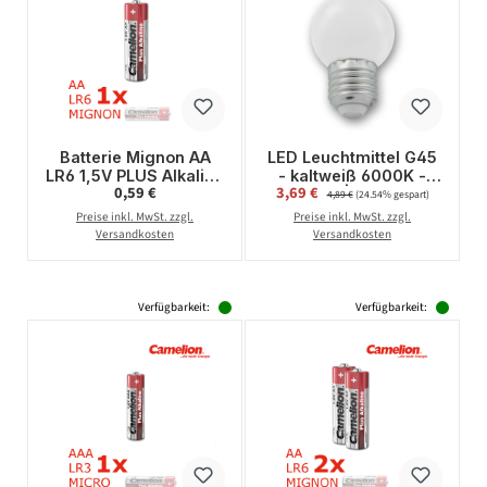
Batterie Mignon AA
LED Leuchtmittel G45
LR6 1,5V PLUS Alkaline
- kaltweiß 6000K -
Regulärer Preis:
Verkaufspreis:
0,59 €
3,69 €
Regulärer Preis:
- Leistung auf Dauer -
E27 - 1W | SATISFIRE
4,89 €
(24.54% gespart)
CAMELION
Preise inkl. MwSt. zzgl.
Preise inkl. MwSt. zzgl.
Versandkosten
Versandkosten
Verfügbarkeit:
Verfügbarkeit: