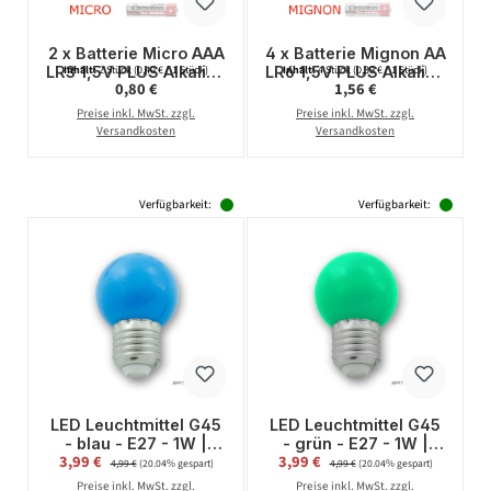
2 x Batterie Micro AAA
4 x Batterie Mignon AA
LR3 1,5V PLUS Alkaline
LR6 1,5V PLUS Alkaline
Inhalt:
2 Stück
(0,40 € / 1 Stück)
Inhalt:
4 Stück
(0,39 € / 1 Stück)
Regulärer Preis:
Regulärer Preis:
0,80 €
1,56 €
- Leistung auf Dauer -
- Leistung auf Dauer -
CAMELION
CAMELION
Preise inkl. MwSt. zzgl.
Preise inkl. MwSt. zzgl.
Versandkosten
Versandkosten
Verfügbarkeit:
Verfügbarkeit:
LED Leuchtmittel G45
LED Leuchtmittel G45
- blau - E27 - 1W |
- grün - E27 - 1W |
Verkaufspreis:
Verkaufspreis:
3,99 €
Regulärer Preis:
3,99 €
Regulärer Preis:
SATISFIRE
SATISFIRE
4,99 €
(20.04% gespart)
4,99 €
(20.04% gespart)
Preise inkl. MwSt. zzgl.
Preise inkl. MwSt. zzgl.