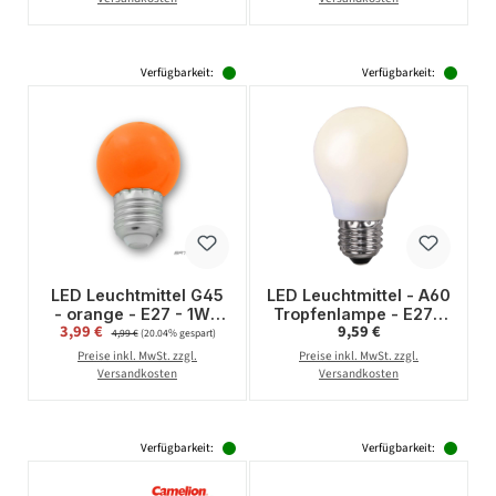
Verfügbarkeit:
Verfügbarkeit:
LED Leuchtmittel G45
LED Leuchtmittel - A60
- orange - E27 - 1W |
Tropfenlampe - E27 -
Verkaufspreis:
Regulärer Preis:
3,99 €
Regulärer Preis:
9,59 €
SATISFIRE
1,5W - Warmweiß
4,99 €
(20.04% gespart)
2600K - 25lm -
Preise inkl. MwSt. zzgl.
Preise inkl. MwSt. zzgl.
schlagfestes
Versandkosten
Versandkosten
Polycarbonat
Verfügbarkeit:
Verfügbarkeit: