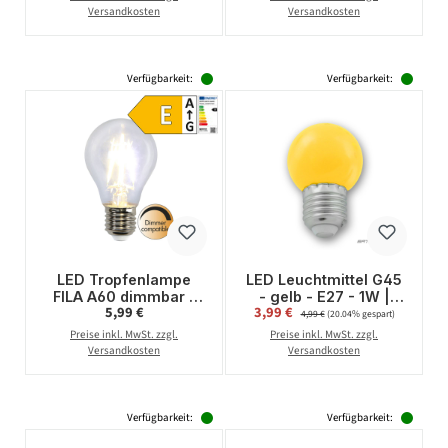
Versandkosten
Versandkosten
Verfügbarkeit:
Verfügbarkeit:
LED Tropfenlampe
LED Leuchtmittel G45
FILA A60 dimmbar -
- gelb - E27 - 1W |
Regulärer Preis:
Verkaufspreis:
5,99 €
3,99 €
Regulärer Preis:
E27 - 4W - warmweiss
SATISFIRE
4,99 €
(20.04% gespart)
2700K - 470lm - klar
Preise inkl. MwSt. zzgl.
Preise inkl. MwSt. zzgl.
Versandkosten
Versandkosten
Verfügbarkeit:
Verfügbarkeit: