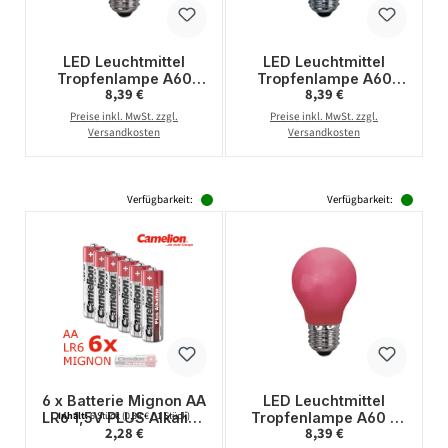
LED Leuchtmittel
LED Leuchtmittel
Tropfenlampe A60
Tropfenlampe A60
Regulärer Preis:
Regulärer Preis:
8,39 €
8,39 €
Polycarbonat Gelb 2W
Polycarbonat Blau 2W
Preise inkl. MwSt. zzgl.
Preise inkl. MwSt. zzgl.
Versandkosten
Versandkosten
Verfügbarkeit:
Verfügbarkeit:
6 x Batterie Mignon AA
LED Leuchtmittel
LR6 1,5V PLUS Alkaline
Tropfenlampe A60 -
Inhalt:
6 Stück
(0,38 € / 1 Stück)
Regulärer Preis:
Regulärer Preis:
2,28 €
8,39 €
- Leistung auf Dauer -
rot - 2W -