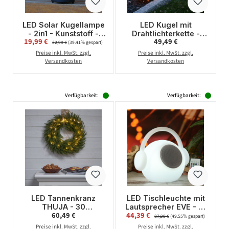
LED Solar Kugellampe
LED Kugel mit
- 2in1 - Kunststoff -
Drahtlichterkette -
Verkaufspreis:
Regulärer Preis:
19,99 €
Regulärer Preis:
49,49 €
warmweiße LED
stehend - 100
32,99 €
(39.41% gespart)
Drahtlichterkette - D:
bernsteinfarbene LED
Preise inkl. MwSt. zzgl.
Preise inkl. MwSt. zzgl.
30cm - bernstein
- D: 25cm - f.Außen -
Versandkosten
Versandkosten
rauchgrau
Verfügbarkeit:
Verfügbarkeit:
LED Tannenkranz
LED Tischleuchte mit
THUJA - 30
Lautsprecher EVE - 15
Regulärer Preis:
Verkaufspreis:
60,49 €
44,39 €
Regulärer Preis:
warmweiße LED - D:
farbwechselnde LED -
87,99 €
(49.55% gespart)
45cm - Timer -
H: 27cm -
Preise inkl. MwSt. zzgl.
Preise inkl. MwSt. zzgl.