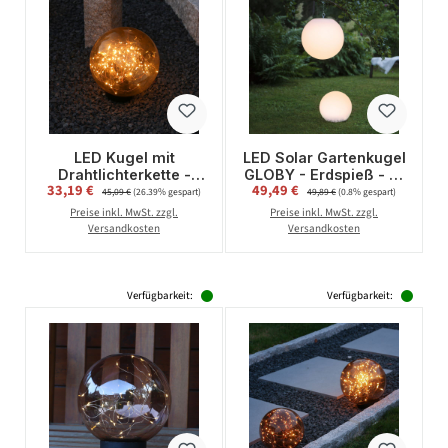
LED Kugel mit
LED Solar Gartenkugel
Drahtlichterkette -
GLOBY - Erdspieß - H:
Verkaufspreis:
Verkaufspreis:
33,19 €
Regulärer Preis:
49,49 €
Regulärer Preis:
stehend - 80
23cm, D: 25cm - 2
45,09 €
(26.39% gespart)
49,89 €
(0.8% gespart)
bernsteinfarbene LED
warmweiße LED -
Preise inkl. MwSt. zzgl.
Preise inkl. MwSt. zzgl.
- D: 20cm - f. Außen -
Dämmerungssensor
Versandkosten
Versandkosten
amber
Verfügbarkeit:
Verfügbarkeit: