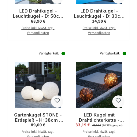
LED Drahtkugel -
LED Drahtkugel -
Leuchtkugel - D: 50cm
Leuchtkugel - D: 30cm
Regulärer Preis:
Regulärer Preis:
68,90 €
34,90 €
- 198 warmweiße LED
- 96 warmweiße LED -
- 8 Funktionen -
8 Funktionen - faltbar
Preise inkl. MwSt. zzgl.
Preise inkl. MwSt. zzgl.
faltbar - schwarz
- schwarz
Versandkosten
Versandkosten
Verfügbarkeit:
Verfügbarkeit:
Gartenkugel STONE -
LED Kugel mit
Erdspieß - H: 38cm -
Drahtlichterkette -
Regulärer Preis:
Verkaufspreis:
89,00 €
33,19 €
Regulärer Preis:
D: 40cm - Fassung
stehend - 80
45,09 €
(26.39% gespart)
E27 - Kabel - Außen -
bernsteinfarbene LED
Preise inkl. MwSt. zzgl.
Preise inkl. MwSt. zzgl.
grau
- D: 20cm - f. Außen -
Versandkosten
Versandkosten