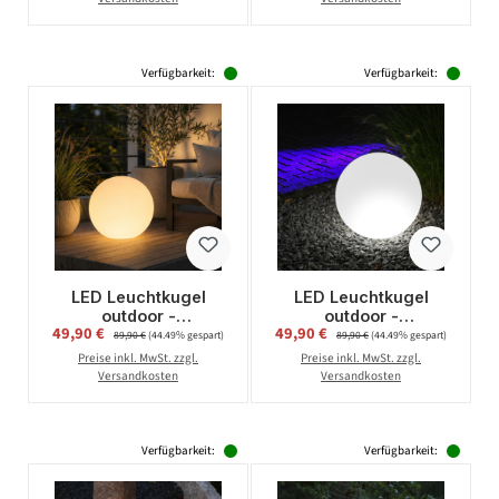
rauchgrau
Verfügbarkeit:
Verfügbarkeit:
LED Leuchtkugel
LED Leuchtkugel
outdoor -
outdoor -
Verkaufspreis:
Verkaufspreis:
49,90 €
Regulärer Preis:
49,90 €
Regulärer Preis:
Kugelleuchte 40cm
Kugelleuchte 40cm
89,90 €
(44.49% gespart)
89,90 €
(44.49% gespart)
mit E27 Fassung -
mit E27 Fassung -
Preise inkl. MwSt. zzgl.
Preise inkl. MwSt. zzgl.
warmweiße 1W LED
kaltweißes 1W LED
Versandkosten
Versandkosten
Leuchtmittel
Verfügbarkeit:
Verfügbarkeit: