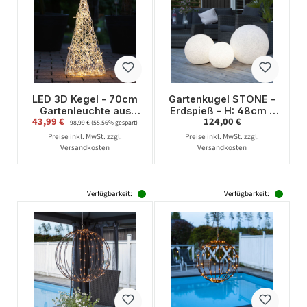
LED 3D Kegel - 70cm
Gartenkugel STONE -
Gartenleuchte aus
Erdspieß - H: 48cm -
Verkaufspreis:
Regulärer Preis:
43,99 €
Regulärer Preis:
124,00 €
Draht - 100
D: 50cm - Fassung
98,99 €
(55.56% gespart)
warmweiße LED - für
E27 - Kabel - Außen -
Preise inkl. MwSt. zzgl.
Preise inkl. MwSt. zzgl.
Außen - silberner
grau
Versandkosten
Versandkosten
Draht
Verfügbarkeit:
Verfügbarkeit: