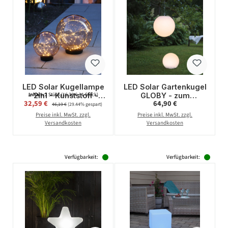
LED Solar Kugellampe
LED Solar Gartenkugel
- 2in1 - Kunststoff -
GLOBY - zum
Inhalt:
2 Stück
(16,30 € / 1 Stück)
Verkaufspreis:
Regulärer Preis:
32,59 €
Regulärer Preis:
64,90 €
warmweiße LED
Aufhängen - H: 29cm,
46,19 €
(29.44% gespart)
Drahtlichterkette - 2er
D: 30cm - 6
Preise inkl. MwSt. zzgl.
Preise inkl. MwSt. zzgl.
Set - bernstein
warmweiße LED -
Versandkosten
Versandkosten
Lichtsensor
Verfügbarkeit:
Verfügbarkeit: