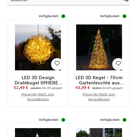
Verfügbarkeit:
Verfügbarkeit:
LED 3D Design
LED 3D Kegel - 70cm
Drahtkugel SPHERE -
Gartenleuchte aus
Verkaufspreis:
Verkaufspreis:
52,49 €
Regulärer Preis:
43,99 €
Regulärer Preis:
50 warmweiße LED -
Draht - 100
114,49 €
(54.15% gespart)
98,99 €
(55.56% gespart)
D: 30cm - für Innen
warmweiße LED - für
Preise inkl. MwSt. zzgl.
Preise inkl. MwSt. zzgl.
und Außen - gold
Außen - goldener
Versandkosten
Versandkosten
Draht
Verfügbarkeit:
Verfügbarkeit: