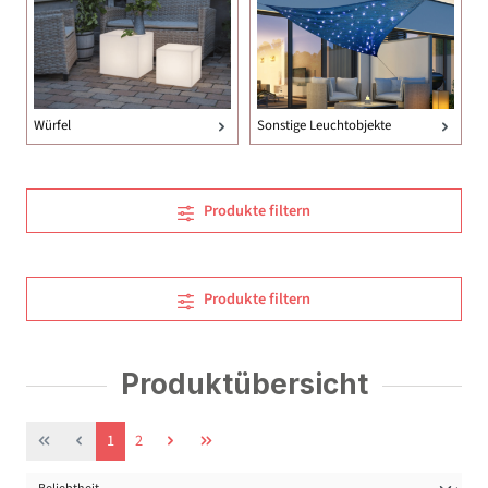
Würfel
Sonstige Leuchtobjekte
Produkte filtern
Produkte filtern
Produktübersicht
Seite
Seite
1
2