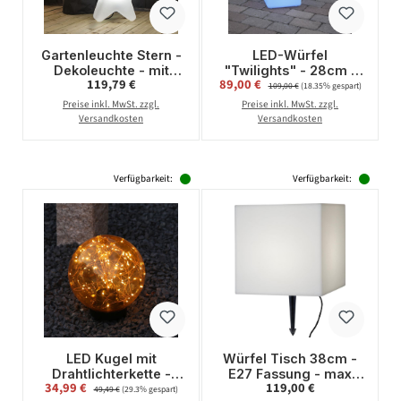
Gartenleuchte Stern -
LED-Würfel
Dekoleuchte - mit
"Twilights" - 28cm -
Regulärer Preis:
Verkaufspreis:
119,79 €
89,00 €
Regulärer Preis:
Erdspieß - H: 50cm -
RGB Wechsel/feste
109,00 €
(18.35% gespart)
E27 Fassung max.
Farbe - Fernbedienung
Preise inkl. MwSt. zzgl.
Preise inkl. MwSt. zzgl.
25W - für Außen
- Aufladbar - IP44
Versandkosten
Versandkosten
Verfügbarkeit:
Verfügbarkeit:
LED Kugel mit
Würfel Tisch 38cm -
Drahtlichterkette -
E27 Fassung - max
Verkaufspreis:
Regulärer Preis:
34,99 €
Regulärer Preis:
119,00 €
stehend - 100
23W - 5m Zuleitung -
49,49 €
(29.3% gespart)