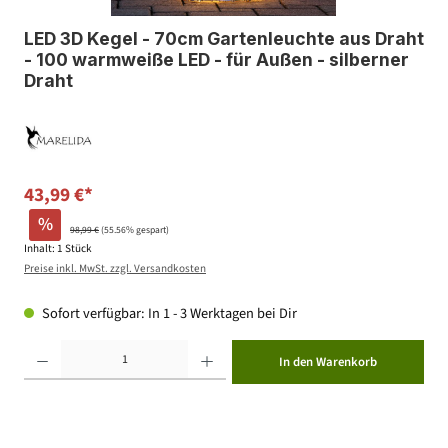
LED 3D Kegel - 70cm Gartenleuchte aus Draht
- 100 warmweiße LED - für Außen - silberner
Draht
43,99 €*
%
98,99 €
(55.56% gespart)
Inhalt:
1 Stück
Preise inkl. MwSt. zzgl. Versandkosten
Sofort verfügbar: In 1 - 3 Werktagen bei Dir
Produkt Anzahl: Gib den gewünschten Wert ein oder benutze die Schaltflächen um die Anzahl zu erhöhen ode
In den Warenkorb