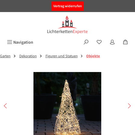
alt springen
Vertrag widerrufen
Navigation
Garten
Dekoration
Figuren und Statuen
Objekte
Bildergalerie überspringen