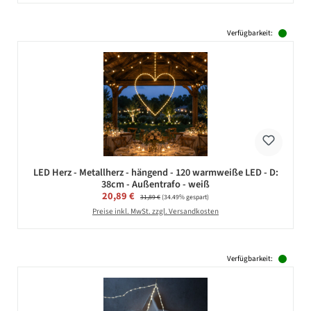
Verfügbarkeit:
LED Herz - Metallherz - hängend - 120 warmweiße LED - D:
38cm - Außentrafo - weiß
Verkaufspreis:
20,89 €
Regulärer Preis:
31,89 €
(34.49% gespart)
Preise inkl. MwSt. zzgl. Versandkosten
Verfügbarkeit: