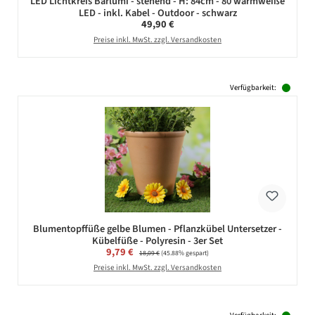
LED Lichtkreis Barlumi - stehend - H: 84cm - 80 warmweiße
LED - inkl. Kabel - Outdoor - schwarz
Regulärer Preis:
49,90 €
Preise inkl. MwSt. zzgl. Versandkosten
Verfügbarkeit:
Blumentopffüße gelbe Blumen - Pflanzkübel Untersetzer -
Kübelfüße - Polyresin - 3er Set
Verkaufspreis:
9,79 €
Regulärer Preis:
18,09 €
(45.88% gespart)
Preise inkl. MwSt. zzgl. Versandkosten