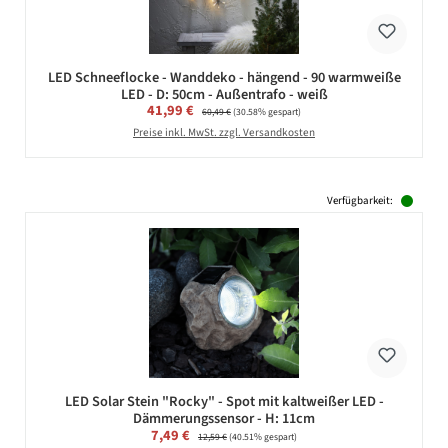
LED Schneeflocke - Wanddeko - hängend - 90 warmweiße
LED - D: 50cm - Außentrafo - weiß
Verkaufspreis:
41,99 €
Regulärer Preis:
60,49 €
(30.58% gespart)
Preise inkl. MwSt. zzgl. Versandkosten
Verfügbarkeit:
LED Solar Stein "Rocky" - Spot mit kaltweißer LED -
Dämmerungssensor - H: 11cm
Verkaufspreis:
7,49 €
Regulärer Preis:
12,59 €
(40.51% gespart)