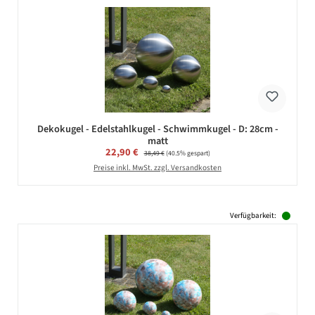
Dekokugel - Edelstahlkugel - Schwimmkugel - D: 28cm -
matt
Verkaufspreis:
22,90 €
Regulärer Preis:
38,49 €
(40.5% gespart)
Preise inkl. MwSt. zzgl. Versandkosten
Verfügbarkeit: