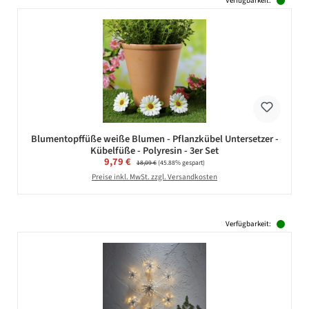
Verfügbarkeit:
Blumentopffüße weiße Blumen - Pflanzkübel Untersetzer -
Kübelfüße - Polyresin - 3er Set
Verkaufspreis:
9,79 €
Regulärer Preis:
18,09 €
(45.88% gespart)
Preise inkl. MwSt. zzgl. Versandkosten
Verfügbarkeit: