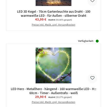
LED 3D Kegel - 70cm Gartenleuchte aus Draht - 100
warmweiße LED - für Außen - silberner Draht
Verkaufspreis:
43,99 €
Regulärer Preis:
98,99 €
(55.56% gespart)
Preise inkl. MwSt. zzgl. Versandkosten
Verfügbarkeit:
LED Herz - Metallherz - hängend - 160 warmweiße LED - H::
60cm - Timer - Außentrafo - weiß
Verkaufspreis:
29,90 €
Regulärer Preis:
46,19 €
(35.27% gespart)
Preise inkl. MwSt. zzgl. Versandkosten