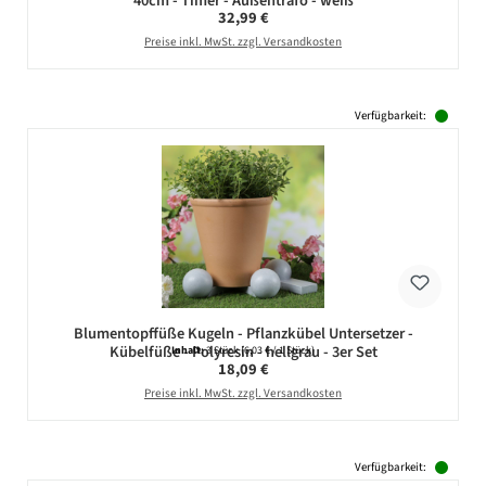
40cm - Timer - Außentrafo - weiß
Regulärer Preis:
32,99 €
Preise inkl. MwSt. zzgl. Versandkosten
Verfügbarkeit:
Blumentopffüße Kugeln - Pflanzkübel Untersetzer -
Kübelfüße - Polyresin - hellgrau - 3er Set
Inhalt:
3 Stück
(6,03 € / 1 Stück)
Regulärer Preis:
18,09 €
Preise inkl. MwSt. zzgl. Versandkosten
Verfügbarkeit: