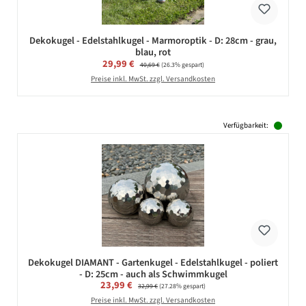
Dekokugel - Edelstahlkugel - Marmoroptik - D: 28cm - grau,
blau, rot
Verkaufspreis:
29,99 €
Regulärer Preis:
40,69 €
(26.3% gespart)
Preise inkl. MwSt. zzgl. Versandkosten
Verfügbarkeit:
Dekokugel DIAMANT - Gartenkugel - Edelstahlkugel - poliert
- D: 25cm - auch als Schwimmkugel
Verkaufspreis:
23,99 €
Regulärer Preis:
32,99 €
(27.28% gespart)
Preise inkl. MwSt. zzgl. Versandkosten