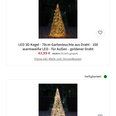
LED 3D Kegel - 70cm Gartenleuchte aus Draht - 100
warmweiße LED - für Außen - goldener Draht
Verkaufspreis:
43,99 €
Regulärer Preis:
98,99 €
(55.56% gespart)
Preise inkl. MwSt. zzgl. Versandkosten
Verfügbarkeit: