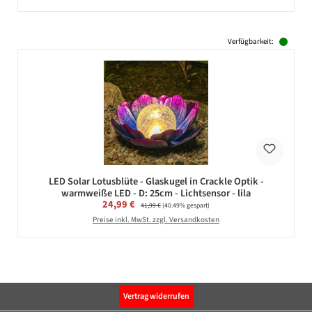
Verfügbarkeit:
LED Solar Lotusblüte - Glaskugel in Crackle Optik -
warmweiße LED - D: 25cm - Lichtsensor - lila
Verkaufspreis:
24,99 €
Regulärer Preis:
41,99 €
(40.49% gespart)
Preise inkl. MwSt. zzgl. Versandkosten
Vertrag widerrufen