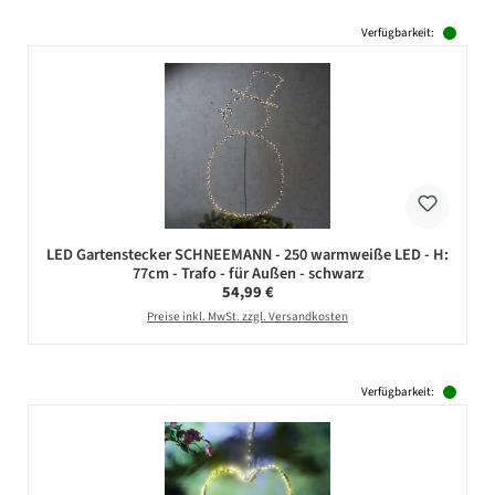
Verfügbarkeit:
LED Gartenstecker SCHNEEMANN - 250 warmweiße LED - H:
77cm - Trafo - für Außen - schwarz
Regulärer Preis:
54,99 €
Preise inkl. MwSt. zzgl. Versandkosten
Verfügbarkeit: