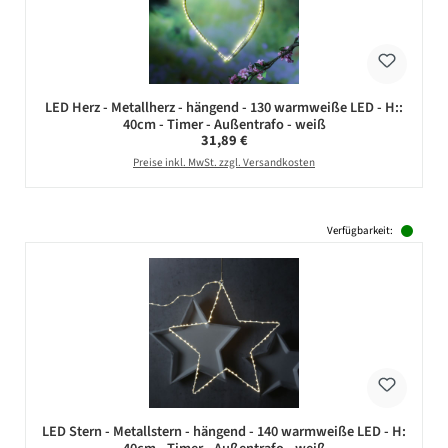
LED Herz - Metallherz - hängend - 130 warmweiße LED - H::
40cm - Timer - Außentrafo - weiß
Regulärer Preis:
31,89 €
Preise inkl. MwSt. zzgl. Versandkosten
Verfügbarkeit:
LED Stern - Metallstern - hängend - 140 warmweiße LED - H: