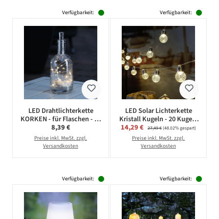
Verfügbarkeit:
Verfügbarkeit:
LED Drahtlichterkette
LED Solar Lichterkette
KORKEN - für Flaschen - 15
Kristall Kugeln - 20 Kugeln
Regulärer Preis:
Verkaufspreis:
8,39 €
14,29 €
Regulärer Preis:
warmweiße LED - L: 70cm -
- L: 3,8m -
27,49 €
(48.02% gespart)
Timer - silber
Blink-/Dauerleuchten -
Preise inkl. MwSt. zzgl.
Preise inkl. MwSt. zzgl.
Lichtsensor
Versandkosten
Versandkosten
Verfügbarkeit:
Verfügbarkeit: