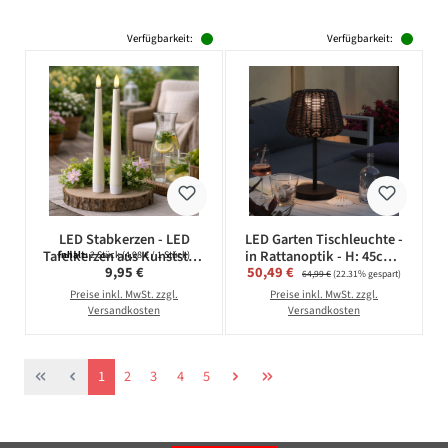
Verfügbarkeit:
Verfügbarkeit:
LED Stabkerzen - LED
LED Garten Tischleuchte -
Tafelkerzen aus Kunststoff
in Rattanoptik - H: 45cm -
Inhalt:
2 Stück
(4,98 € / 1 Stück)
Regulärer Preis:
Verkaufspreis:
9,95 €
50,49 €
Regulärer Preis:
- H: 25,5cm - Timer - für
dimmbar - aufladbar - mit
64,99 €
(22.31% gespart)
Innen/Außen - weiß
Fernbedienung - braun
Preise inkl. MwSt. zzgl.
Preise inkl. MwSt. zzgl.
Versandkosten
Versandkosten
Seite
Seite
Seite
Seite
Seite
1
2
3
4
5