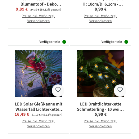
Blumentopf - Deko
H: 10cm/D: 6,1cm -
Verkaufspreis:
Regulärer Preis:
9,89 €
Regulärer Preis:
8,99 €
Balkon/Gartenbeleuchtun
Timer/Sensor - für
24,19 €
(59.12% gespart)
g - H: 60cm - Sensor
Innen/Außen - bis 1200h -
Preise inkl. MwSt. zzgl.
Preise inkl. MwSt. zzgl.
weiß
Versandkosten
Versandkosten
Verfügbarkeit:
Verfügbarkeit:
LED Solar Gießkanne mit
LED Drahtlichterkette
Wasserfall Lichterkette -
Schmetterling - 10 weiße
Verkaufspreis:
Regulärer Preis:
16,49 €
Regulärer Preis:
5,99 €
Rotes Solarglas mit Kolibri
LED - L: 120cm -
31,19 €
(47.13% gespart)
- H: 80cm - Sensor
Batteriebetrieb - für Innen
Preise inkl. MwSt. zzgl.
Preise inkl. MwSt. zzgl.
Versandkosten
Versandkosten