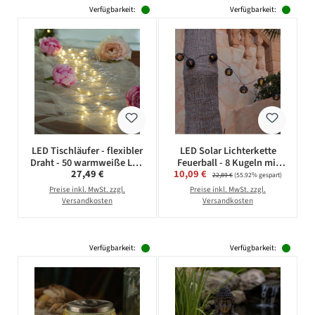
Verfügbarkeit:
Verfügbarkeit:
LED Tischläufer - flexibler
LED Solar Lichterkette
Draht - 50 warmweiße LED
Feuerball - 8 Kugeln mit
Regulärer Preis:
Verkaufspreis:
27,49 €
10,09 €
Regulärer Preis:
- L: 1m - Batteriebetrieb -
Flammeneffekt -
22,89 €
(55.92% gespart)
für Innen
Lichtsensor - L: 2,1m - für
Preise inkl. MwSt. zzgl.
Preise inkl. MwSt. zzgl.
Außen
Versandkosten
Versandkosten
Verfügbarkeit:
Verfügbarkeit: