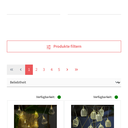
Produkte filtern
Seite
Seite
Seite
Seite
Seite
1
2
3
4
5
Verfügbarkeit:
Verfügbarkeit: