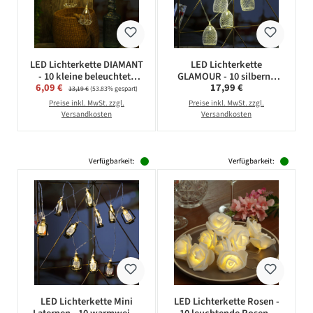
LED Lichterkette DIAMANT
LED Lichterkette
- 10 kleine beleuchtete
GLAMOUR - 10 silberne
Verkaufspreis:
Regulärer Preis:
6,09 €
Regulärer Preis:
17,99 €
Diamanten - Batterie - L:
Lampenschirmchen - L:
13,19 €
(53.83% gespart)
1,6m - silber
1,8m - Batteriebetrieb
Preise inkl. MwSt. zzgl.
Preise inkl. MwSt. zzgl.
Versandkosten
Versandkosten
Verfügbarkeit:
Verfügbarkeit:
LED Lichterkette Mini
LED Lichterkette Rosen -