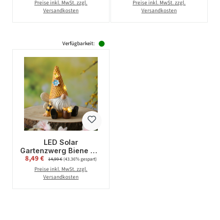
warmweiße LED -
mit warmweißer LED -
Preise inkl. MwSt. zzgl.
Preise inkl. MwSt. zzgl.
Lichtsensor - H:
H: 23cm -
Versandkosten
Versandkosten
28,5cm
Dämmerungssensor
Verfügbarkeit:
LED Solar
Gartenzwerg Biene mit
Verkaufspreis:
8,49 €
Regulärer Preis:
Honigtopf -
14,99 €
(43.36% gespart)
Gartenfigur -
Preise inkl. MwSt. zzgl.
warmweiße LED -
Versandkosten
Lichtsensor - H:
17,5cm