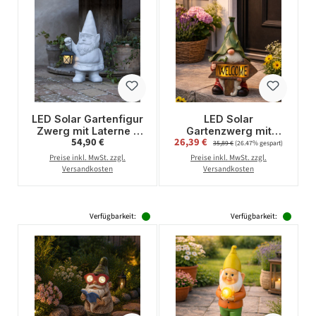
LED Solar Gartenfigur
LED Solar
Zwerg mit Laterne -
Gartenzwerg mit
Regulärer Preis:
Verkaufspreis:
54,90 €
26,39 €
Regulärer Preis:
warmweiße LED - H:
WELCOME Schild -
35,89 €
(26.47% gespart)
53cm -
Gartenfigur -
Preise inkl. MwSt. zzgl.
Preise inkl. MwSt. zzgl.
Dämmerungssensor -
warmweiße LED -
Versandkosten
Versandkosten
grau
Lichtsensor - H: 33cm
Verfügbarkeit:
Verfügbarkeit: