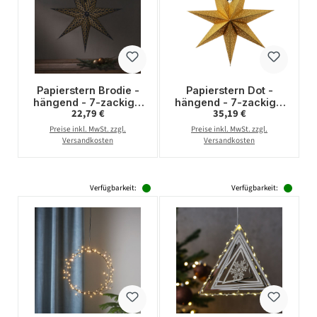
Papierstern Brodie -
Papierstern Dot -
hängend - 7-zackig -
hängend - 7-zackig -
Regulärer Preis:
Regulärer Preis:
22,79 €
35,19 €
D: 60cm - Stickerei -
D: 54cm - inkl. E14
Baumwolle - schwarz
Fassung u. Kabel -
Preise inkl. MwSt. zzgl.
Preise inkl. MwSt. zzgl.
gold
Versandkosten
Versandkosten
Verfügbarkeit:
Verfügbarkeit: