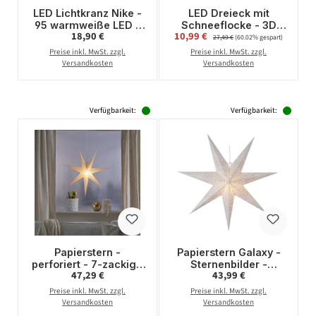
LED Lichtkranz Nike -
LED Dreieck mit
95 warmweiße LED -
Schneeflocke - 3D
Regulärer Preis:
Verkaufspreis:
18,90 €
10,99 €
Regulärer Preis:
D: 24cm - für Innen -
Dekohänger - 30
27,49 €
(60.02% gespart)
schwarz
warmweiße LED - H:
Preise inkl. MwSt. zzgl.
Preise inkl. MwSt. zzgl.
16,5cm - Timer - silber
Versandkosten
Versandkosten
Verfügbarkeit:
Verfügbarkeit:
Papierstern -
Papierstern Galaxy -
perforiert - 7-zackig -
Sternenbilder -
Regulärer Preis:
Regulärer Preis:
47,29 €
43,99 €
hängend - D: 78cm -
hängend - 7-zackig -
inkl. E14 Fassung u.
100cm - inkl. E14
Preise inkl. MwSt. zzgl.
Preise inkl. MwSt. zzgl.
Kabel-weiß
Fassung u. Kabel -
Versandkosten
Versandkosten
weiß