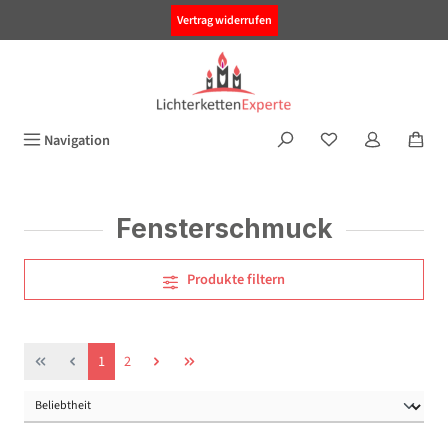
alt springen
Vertrag widerrufen
Navigation
Fensterschmuck
Produkte filtern
Seite
Seite
1
2