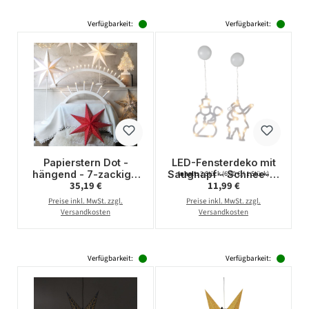
Verfügbarkeit:
Verfügbarkeit:
Papierstern Dot -
LED-Fensterdeko mit
hängend - 7-zackig -
Saugnapf - Schnee- &
Inhalt:
2 Stück
(6,00 € / 1 Stück)
Regulärer Preis:
Regulärer Preis:
35,19 €
11,99 €
D: 54cm - inkl. E14
Weihnachtsmann - 2er
Fassung u. Kabel - rot
Set - je 8 warmweiße
Preise inkl. MwSt. zzgl.
Preise inkl. MwSt. zzgl.
LED - Batterie
Versandkosten
Versandkosten
Verfügbarkeit:
Verfügbarkeit: