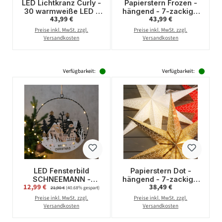
LED Lichtkranz Curly -
Papierstern Frozen -
30 warmweiße LED -
hängend - 7-zackig -
Regulärer Preis:
Regulärer Preis:
43,99 €
43,99 €
D: 30cm - Metall -
D: 70cm - inkl. E14
gold
Fassung u. Kabel -
Preise inkl. MwSt. zzgl.
Preise inkl. MwSt. zzgl.
weiß
Versandkosten
Versandkosten
Verfügbarkeit:
Verfügbarkeit:
LED Fensterbild
Papierstern Dot -
SCHNEEMANN -
hängend - 7-zackig -
Verkaufspreis:
Regulärer Preis:
12,99 €
Regulärer Preis:
38,49 €
Dekohänger - 10
D: 70cm - inkl. E14
21,90 €
(40.68% gespart)
warmweiße LED - D:
Fassung u. Kabel -
Preise inkl. MwSt. zzgl.
Preise inkl. MwSt. zzgl.
25cm - Batteriebetieb
creme
Versandkosten
Versandkosten