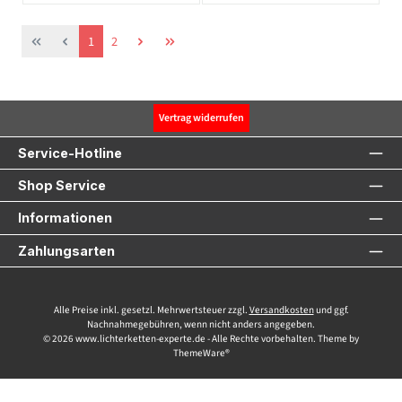
Seite
Seite
1
2
Vertrag widerrufen
Service-Hotline
Shop Service
Informationen
Zahlungsarten
Alle Preise inkl. gesetzl. Mehrwertsteuer zzgl.
Versandkosten
und ggf.
Nachnahmegebühren, wenn nicht anders angegeben.
© 2026 www.lichterketten-experte.de - Alle Rechte vorbehalten. Theme by
ThemeWare®