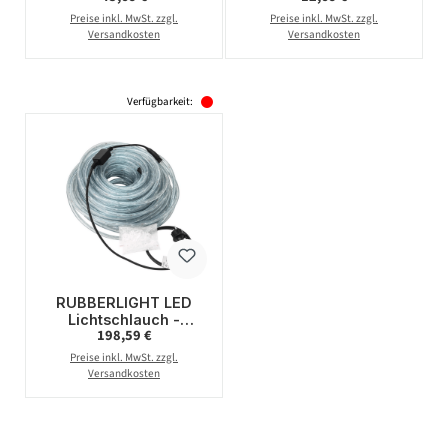
LED - 9,00m -
Netzstecker - Schwarz
Preise inkl. MwSt. zzgl.
Preise inkl. MwSt. zzgl.
anschlussfertig - gelb
Versandkosten
Versandkosten
Verfügbarkeit:
RUBBERLIGHT LED
Lichtschlauch -
Regulärer Preis:
198,59 €
Outdoor - RL1 - 1056
LED - 44m -
Preise inkl. MwSt. zzgl.
anschlussfertig - grün
Versandkosten