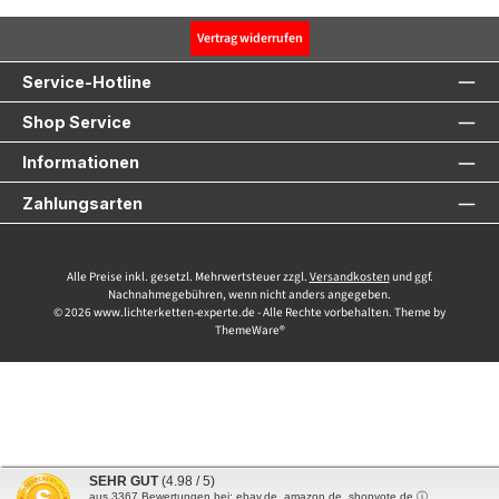
Vertrag widerrufen
Service-Hotline
Shop Service
Informationen
Zahlungsarten
Alle Preise inkl. gesetzl. Mehrwertsteuer zzgl.
Versandkosten
und ggf.
Nachnahmegebühren, wenn nicht anders angegeben.
© 2026 www.lichterketten-experte.de - Alle Rechte vorbehalten. Theme by
ThemeWare®
SEHR GUT
(4.98 / 5)
aus
3367
Bewertungen bei: ebay.de, amazon.de, shopvote.de ⓘ