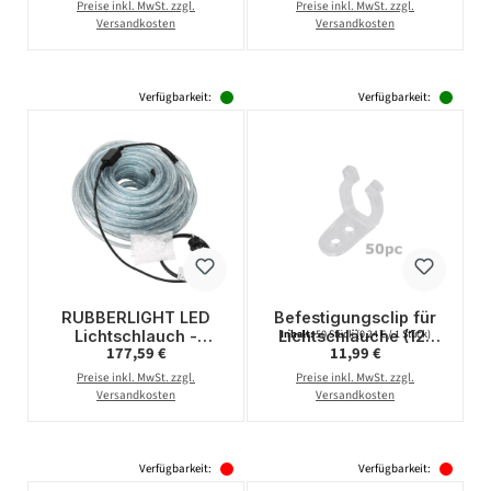
LED - 44m -
LED - 44m -
Preise inkl. MwSt. zzgl.
Preise inkl. MwSt. zzgl.
anschlussfertig - rot
anschlussfertig - blau
Versandkosten
Versandkosten
Verfügbarkeit:
Verfügbarkeit:
RUBBERLIGHT LED
Befestigungsclip für
Lichtschlauch -
Lichtschläuche (12-
Inhalt:
50 Stück
(0,24 € / 1 Stück)
Regulärer Preis:
Regulärer Preis:
177,59 €
11,99 €
Outdoor - RL1 - 1056
13mm) - 50 Stück-
LED - 44m -
transparent
Preise inkl. MwSt. zzgl.
Preise inkl. MwSt. zzgl.
anschlussfertig - gelb
Versandkosten
Versandkosten
Verfügbarkeit:
Verfügbarkeit: