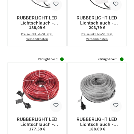
RUBBERLIGHT LED
RUBBERLIGHT LED
Lichtschlauch -
Lichtschlauch -
Regulärer Preis:
Regulärer Preis:
188,09 €
203,79 €
Outdoor - RL1 - 1056
Outdoor - RL1 - 1056
LED - 44m -
LED - 44m -
Preise inkl. MwSt. zzgl.
Preise inkl. MwSt. zzgl.
anschlussfertig -
anschlussfertig -
Versandkosten
Versandkosten
6400K - weiß
3000K - weiß
Verfügbarkeit:
Verfügbarkeit:
RUBBERLIGHT LED
RUBBERLIGHT LED
Lichtschlauch -
Lichtschlauch -
Regulärer Preis:
Regulärer Preis:
177,59 €
188,09 €
Outdoor - RL1 - 1056
Outdoor - RL1 - 1056