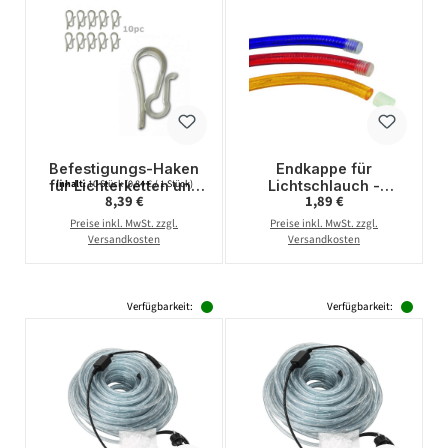
Befestigungs-Haken
Endkappe für
für Lichterketten und
Lichtschlauch -
Inhalt:
10 Stück
(0,84 € / 1 Stück)
Regulärer Preis:
Regulärer Preis:
8,39 €
1,89 €
Lichterschläuche - 10
Verschluss - für 12-
Stück
13mm Schläuche -
Preise inkl. MwSt. zzgl.
Preise inkl. MwSt. zzgl.
wasserfest -
Versandkosten
Versandkosten
RUBBERLIGHT
Verfügbarkeit:
Verfügbarkeit: