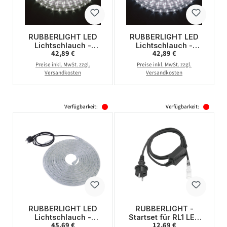
RUBBERLIGHT LED
RUBBERLIGHT LED
Lichtschlauch -
Lichtschlauch -
Regulärer Preis:
Regulärer Preis:
42,89 €
42,89 €
Outdoor - RL1 - 324
Outdoor - RL1 - 324
LED - 9,00m -
LED - 9,00m -
Preise inkl. MwSt. zzgl.
Preise inkl. MwSt. zzgl.
anschlussfertig -
anschlussfertig -
Versandkosten
Versandkosten
3000K - weiß
6400K - weiß
Verfügbarkeit:
Verfügbarkeit:
RUBBERLIGHT LED
RUBBERLIGHT -
Lichtschlauch -
Startset für RL1 LED
Regulärer Preis:
Regulärer Preis:
45,69 €
12,69 €
Outdoor - RL1 - 324
Lichtschläuche -