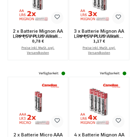
2 x Batterie Mignon AA
3 x Batterie Mignon AA
LR6 1,5V PLUS Alkaline
LR6 1,5V PLUS Alkaline
Inhalt:
2 Stück
(0,39 € / 1 Stück)
Inhalt:
3 Stück
(0,39 € / 1 Stück)
Regulärer Preis:
Regulärer Preis:
0,78 €
1,17 €
- Leistung auf Dauer -
- Leistung auf Dauer -
CAMELION
CAMELION
Preise inkl. MwSt. zzgl.
Preise inkl. MwSt. zzgl.
Versandkosten
Versandkosten
Verfügbarkeit:
Verfügbarkeit:
2 x Batterie Micro AAA
4 x Batterie Mignon AA