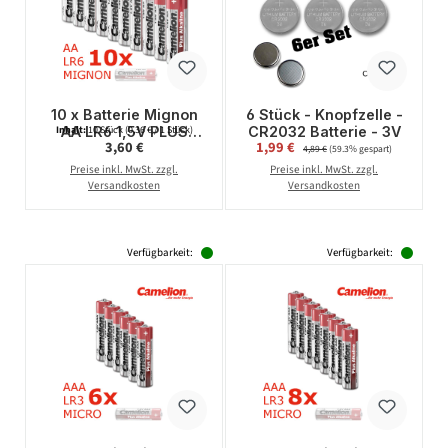
10 x Batterie Mignon
6 Stück - Knopfzelle -
AA LR6 1,5V PLUS
CR2032 Batterie - 3V
Inhalt:
10 Stück
(0,36 € / 1 Stück)
Regulärer Preis:
Verkaufspreis:
3,60 €
1,99 €
Regulärer Preis:
Alkaline - Leistung auf
4,89 €
(59.3% gespart)
Dauer - CAMELION
Preise inkl. MwSt. zzgl.
Preise inkl. MwSt. zzgl.
Versandkosten
Versandkosten
Verfügbarkeit:
Verfügbarkeit: