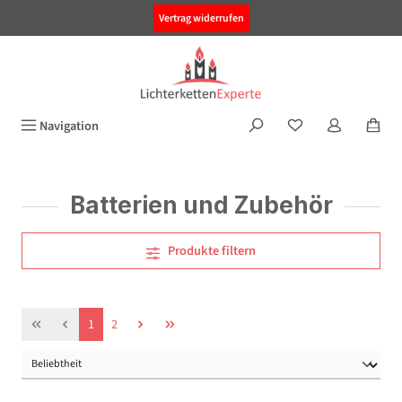
alt springen
Vertrag widerrufen
Navigation
Batterien und Zubehör
Produkte filtern
Seite
Seite
1
2