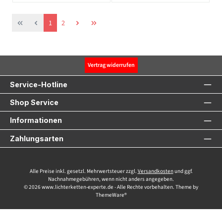
Seite
Seite
1
2
Vertrag widerrufen
Service-Hotline
Shop Service
Informationen
Zahlungsarten
Alle Preise inkl. gesetzl. Mehrwertsteuer zzgl.
Versandkosten
und ggf.
Nachnahmegebühren, wenn nicht anders angegeben.
© 2026 www.lichterketten-experte.de - Alle Rechte vorbehalten. Theme by
ThemeWare®