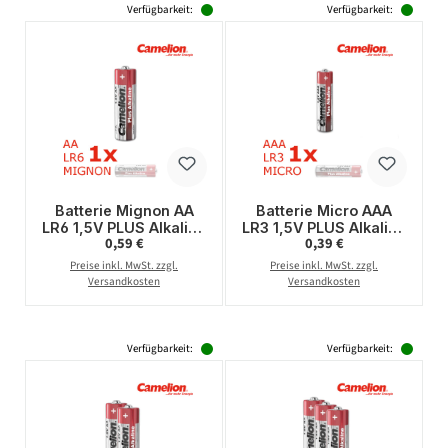
Verfügbarkeit:
Verfügbarkeit:
Batterie Mignon AA
Batterie Micro AAA
LR6 1,5V PLUS Alkaline
LR3 1,5V PLUS Alkaline
Regulärer Preis:
Regulärer Preis:
0,59 €
0,39 €
- Leistung auf Dauer -
- Leistung auf Dauer -
CAMELION
CAMELION
Preise inkl. MwSt. zzgl.
Preise inkl. MwSt. zzgl.
Versandkosten
Versandkosten
Verfügbarkeit:
Verfügbarkeit: