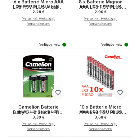
6 x Batterie Micro AAA
8 x Batterie Mignon
LR3 1,5V PLUS Alkaline
AAA LR3 1,5V PLUS
Inhalt:
6 Stück
(0,38 € / 1 Stück)
Inhalt:
8 Stück
(0,37 € / 1 Stück)
Regulärer Preis:
Regulärer Preis:
2,28 €
2,96 €
- Leistung auf Dauer -
Alkaline - Leistung auf
CAMELION
Dauer - CAMELION
Preise inkl. MwSt. zzgl.
Preise inkl. MwSt. zzgl.
Versandkosten
Versandkosten
Verfügbarkeit:
Verfügbarkeit:
Camelion Batterie
10 x Batterie Micro
Baby C - 2 Stück - Typ:
AAA LR3 1,5V PLUS
Inhalt:
2 Stück
(1,70 € / 1 Stück)
Inhalt:
10 Stück
(0,36 € / 1 Stück)
Regulärer Preis:
Regulärer Preis:
3,39 €
3,60 €
LR14 - 1,5V - Super
Alkaline - Leistung auf
Heavy Duty - Long Life
Dauer - CAMELION
Preise inkl. MwSt. zzgl.
Preise inkl. MwSt. zzgl.
Versandkosten
Versandkosten