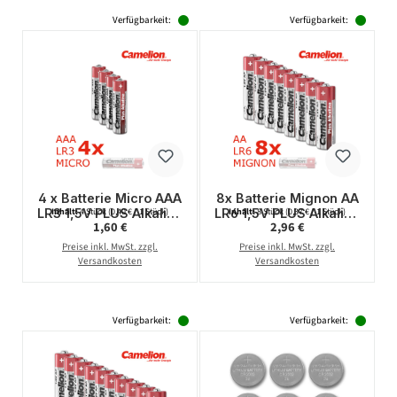
Verfügbarkeit:
Verfügbarkeit:
4 x Batterie Micro AAA
8x Batterie Mignon AA
LR3 1,5V PLUS Alkaline
LR6 1,5V PLUS Alkaline
Inhalt:
4 Stück
(0,40 € / 1 Stück)
Inhalt:
8 Stück
(0,37 € / 1 Stück)
Regulärer Preis:
Regulärer Preis:
1,60 €
2,96 €
- Leistung auf Dauer -
- Leistung auf Dauer -
CAMELION
CAMELION
Preise inkl. MwSt. zzgl.
Preise inkl. MwSt. zzgl.
Versandkosten
Versandkosten
Verfügbarkeit:
Verfügbarkeit: