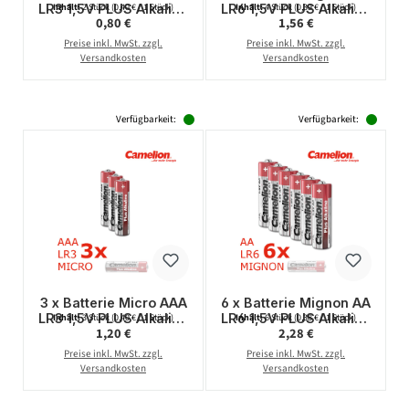
LR3 1,5V PLUS Alkaline
LR6 1,5V PLUS Alkaline
Inhalt:
2 Stück
(0,40 € / 1 Stück)
Inhalt:
4 Stück
(0,39 € / 1 Stück)
Regulärer Preis:
Regulärer Preis:
0,80 €
1,56 €
- Leistung auf Dauer -
- Leistung auf Dauer -
CAMELION
CAMELION
Preise inkl. MwSt. zzgl.
Preise inkl. MwSt. zzgl.
Versandkosten
Versandkosten
Verfügbarkeit:
Verfügbarkeit:
3 x Batterie Micro AAA
6 x Batterie Mignon AA
LR3 1,5V PLUS Alkaline
LR6 1,5V PLUS Alkaline
Inhalt:
3 Stück
(0,40 € / 1 Stück)
Inhalt:
6 Stück
(0,38 € / 1 Stück)
Regulärer Preis:
Regulärer Preis:
1,20 €
2,28 €
- Leistung auf Dauer -
- Leistung auf Dauer -
CAMELION
CAMELION
Preise inkl. MwSt. zzgl.
Preise inkl. MwSt. zzgl.
Versandkosten
Versandkosten