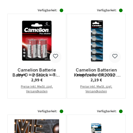
Verfügbarkeit:
Verfügbarkeit:
Camelion Batterie
Camelion Batterien
Baby C - 2 Stück - Typ:
Knopfzelle CR2032 -
Inhalt:
2 Stück
(1,50 € / 1 Stück)
Inhalt:
5 Stück
(0,44 € / 1 Stück)
Regulärer Preis:
Regulärer Preis:
2,99 €
2,19 €
LR14 - 1,5V - Plus
Lithium - 5 Stück - 3V
Alkaline - High Energy
Preise inkl. MwSt. zzgl.
Preise inkl. MwSt. zzgl.
Versandkosten
Versandkosten
Verfügbarkeit:
Verfügbarkeit: