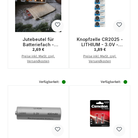
Jutebeutel für
Knopfzelle CR2025 -
Batteriefach -
LITHIUM - 3.0V -
Regulärer Preis:
Regulärer Preis:
2,69 €
1,89 €
Jutesäckchen mit
170mAh (5 St./Blister)
Kordelzug -
Preise inkl. MwSt. zzgl.
Preise inkl. MwSt. zzgl.
Geschenkverpackung
Versandkosten
Versandkosten
- 14x10cm - natur
Verfügbarkeit:
Verfügbarkeit: