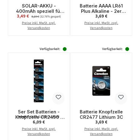
SOLAR-AKKU -
Batterie AAAA LR61
400mAh speziell für
Plus Alkaline - 2er
Verkaufspreis:
Regulärer Preis:
3,49 €
Regulärer Preis:
3,69 €
Solarprodukte - AA
Pack - 1,5V - LR8D425
5,19 €
(32.76% gespart)
Mignon - 3,2V - Li-Ion
Preise inkl. MwSt. zzgl.
Preise inkl. MwSt. zzgl.
Versandkosten
Versandkosten
Verfügbarkeit:
Verfügbarkeit:
5er Set Batterien -
Batterie Knopfzelle
Knopfzelle CR2450 -
CR2477 Lithium 3C
Inhalt:
5 Stück
(1,22 € / 1 Stück)
Regulärer Preis:
Regulärer Preis:
6,09 €
3,69 €
3V - LITHIUM
Preise inkl. MwSt. zzgl.
Preise inkl. MwSt. zzgl.
Versandkosten
Versandkosten