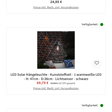
Regulärer Preis:
24,95 €
Preise inkl. MwSt. zzgl. Versandkosten
Verfügbarkeit:
LED Solar Hängeleuchte - Kunststoffseil - 1 warmweiße LED
- H: 47cm - D:38cm - Lichtsensor - schwarz
Verkaufspreis:
69,79 €
Regulärer Preis:
97,99 €
(28.78% gespart)
Preise inkl. MwSt. zzgl. Versandkosten
Verfügbarkeit: