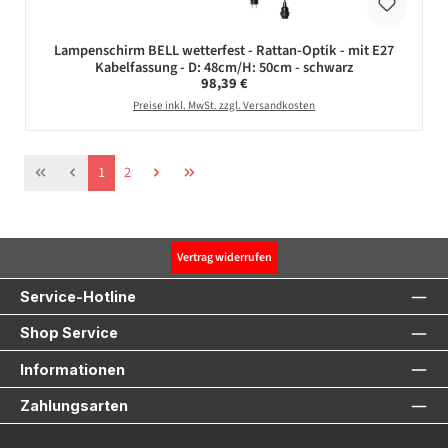
Lampenschirm BELL wetterfest - Rattan-Optik - mit E27
Kabelfassung - D: 48cm/H: 50cm - schwarz
Regulärer Preis:
98,39 €
Preise inkl. MwSt. zzgl. Versandkosten
Seite
Seite
1
2
Vertrag widerrufen
Service-Hotline
Shop Service
Informationen
Zahlungsarten