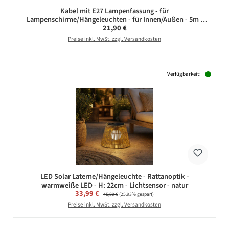
Kabel mit E27 Lampenfassung - für
Lampenschirme/Hängeleuchten - für Innen/Außen - 5m -
Regulärer Preis:
21,90 €
weiß
Preise inkl. MwSt. zzgl. Versandkosten
Verfügbarkeit:
LED Solar Laterne/Hängeleuchte - Rattanoptik -
warmweiße LED - H: 22cm - Lichtsensor - natur
Verkaufspreis:
33,99 €
Regulärer Preis:
45,89 €
(25.93% gespart)
Preise inkl. MwSt. zzgl. Versandkosten