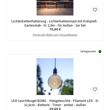
Lichterkettenhalterung - Lichterkettenmast mit Erdspieß -
Gartenstab - H: 2,8m - für Außen - 2er Set
Regulärer Preis:
79,90 €
Preise inkl. MwSt. zzgl. Versandkosten
Verfügbarkeit:
LED Leuchtkugel BOWL - Hängeleuchte - Filament LED - D:
12,5cm - Batterie - Timer - amber - Außen
Regulärer Preis:
29,69 €