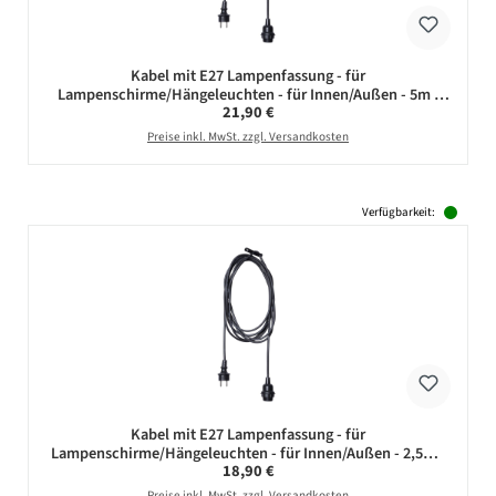
Kabel mit E27 Lampenfassung - für
Lampenschirme/Hängeleuchten - für Innen/Außen - 5m -
Regulärer Preis:
21,90 €
schwarz
Preise inkl. MwSt. zzgl. Versandkosten
Verfügbarkeit:
Kabel mit E27 Lampenfassung - für
Lampenschirme/Hängeleuchten - für Innen/Außen - 2,5m -
Regulärer Preis:
18,90 €
schwarz
Preise inkl. MwSt. zzgl. Versandkosten