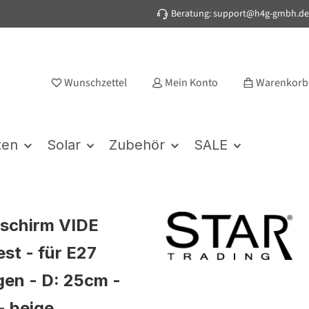
Beratung: support@h4g-gmbh.de
Wunschzettel
Mein Konto
Warenkorb
ten
Solar
Zubehör
SALE
schirm VIDE
est - für E27
en - D: 25cm -
- beige