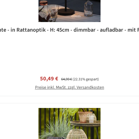
te - in Rattanoptik - H: 45cm - dimmbar - aufladbar - mit
Verkaufspreis:
Regulärer Preis:
50,49 €
64,99 €
(22.31% gespart)
Preise inkl. MwSt. zzgl. Versandkosten