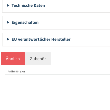
Technische Daten
Eigenschaften
EU verantwortlicher Hersteller
Ähnlich
Zubehör
Produktgalerie überspringen
Artikel-Nr: 7763