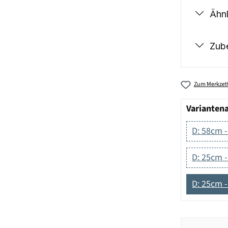
Ähnl
Zub
Zum Merkzett
Varianten
D: 58cm 
D: 25cm 
D: 25cm -