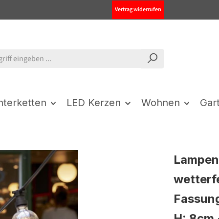
Vertrag widerrufen
chterketten
LED Kerzen
Wohnen
Gar
Lampen
wetterf
Fassung
H: 8cm 