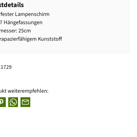
tdetails
rfester Lampenschirm
27 Hängefassungen
messer: 25cm
rapazierfähigem Kunststoff
21729
ukt weiterempfehlen: