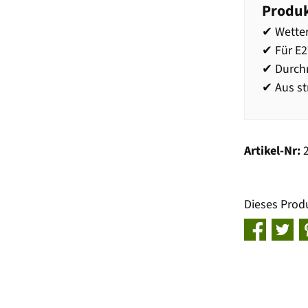
Produk
✔ Wette
✔ Für E
✔ Durch
✔ Aus st
Artikel-Nr:
Dieses Prod