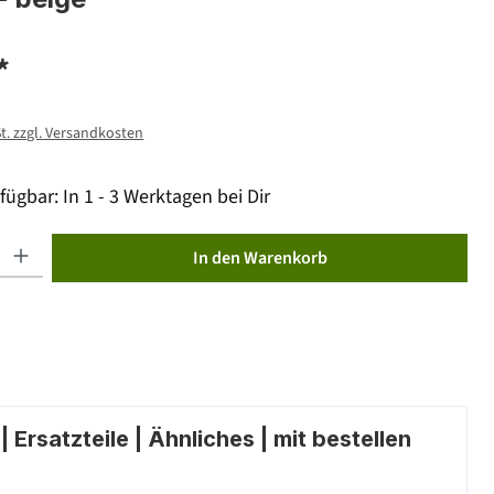
*
St. zzgl. Versandkosten
fügbar: In 1 - 3 Werktagen bei Dir
ib den gewünschten Wert ein oder benutze die Schaltflächen um die Anzahl zu erhöhen od
In den Warenkorb
 Ersatzteile | Ähnliches | mit bestellen