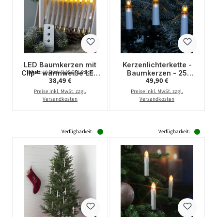
LED Baumkerzen mit
Kerzenlichterkette -
Clip - warmweiße LED
Baumkerzen - 25
Inhalt:
10 Stück
(3,85 € / 1 Stück)
Regulärer Preis:
Regulärer Preis:
38,49 €
49,90 €
- kabellos -
warmweiße
Fernbedienung -
Glühlampen - E10
Preise inkl. MwSt. zzgl.
Preise inkl. MwSt. zzgl.
Timer - für Innen -
Fassung - Ring - L:
Versandkosten
Versandkosten
10er Set
12m - für Außen
Verfügbarkeit:
Verfügbarkeit: