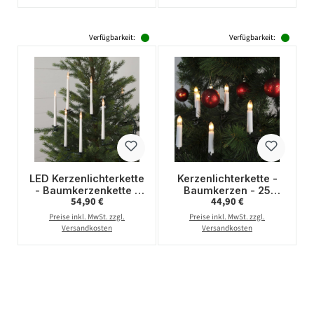
Verfügbarkeit:
Verfügbarkeit:
LED Kerzenlichterkette
Kerzenlichterkette -
- Baumkerzenkette -
Baumkerzen - 25
Regulärer Preis:
Regulärer Preis:
54,90 €
44,90 €
25 warmweiße LED -
warmweiße
H: 18cm - L: 16,8m -
Glühlampen - Ring -
Preise inkl. MwSt. zzgl.
Preise inkl. MwSt. zzgl.
für Innen
E10 Fassung - L: 12m -
Versandkosten
Versandkosten
für Innen