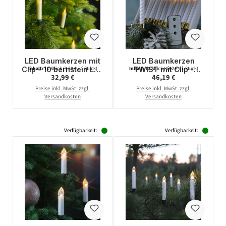
LED Baumkerzen mit
LED Baumkerzen
Clip - 10 bernstein LED
TWIST mit Clip -
Inhalt:
10 Stück
(3,30 € / 1 Stück)
Inhalt:
10 Stück
(4,62 € / 1 Stück)
Regulärer Preis:
Regulärer Preis:
32,99 €
46,19 €
- kabellos -
kabellos -
Fernbedienung -
Fernbedienung -Timer
Preise inkl. MwSt. zzgl.
Preise inkl. MwSt. zzgl.
Timer - für Innen -
- für Innen - weiß -
Versandkosten
Versandkosten
10er Set
10er Set
Verfügbarkeit:
Verfügbarkeit: