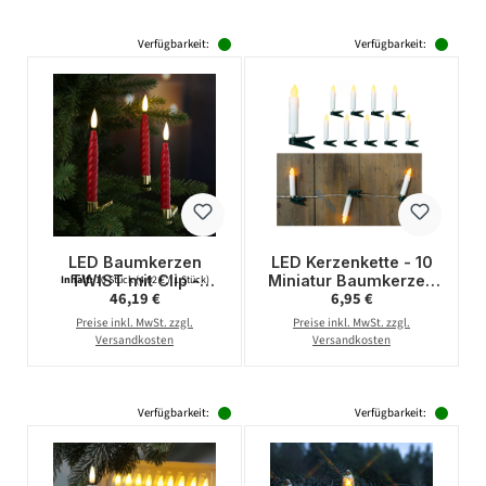
Verfügbarkeit:
Verfügbarkeit:
LED Baumkerzen
LED Kerzenkette - 10
TWIST mit Clip -
Miniatur Baumkerzen
Inhalt:
10 Stück
(4,62 € / 1 Stück)
Regulärer Preis:
Regulärer Preis:
46,19 €
6,95 €
kabellos -
mit Clip -
Fernbedienung -Timer
Batteriebetrieb -
Preise inkl. MwSt. zzgl.
Preise inkl. MwSt. zzgl.
- für Innen - rot - 10er
gelbes Licht - L: 70cm
Versandkosten
Versandkosten
Set
Verfügbarkeit:
Verfügbarkeit: