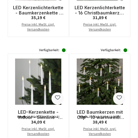
LED Kerzenlichterkette
LED Kerzenlichterkette
- Baumkerzenkette -
- 16 Christbaumkerzen
Regulärer Preis:
Regulärer Preis:
35,19 €
31,89 €
16 warmweiße LED - L:
-
7,5m - Batterie - Timer
Weihnachtsbaumlichte
Preise inkl. MwSt. zzgl.
Preise inkl. MwSt. zzgl.
- für Innen
rkette - L: 6m - für
Versandkosten
Versandkosten
Innen/Außen
Verfügbarkeit:
Verfügbarkeit:
LED-Kerzenkette -
LED Baumkerzen mit
Indoor - Slimline -
Clip - 10 warmweiße
Inhalt:
16 Stück
(2,13 € / 1 Stück)
Inhalt:
10 Stück
(3,85 € / 1 Stück)
Regulärer Preis:
Regulärer Preis:
34,09 €
38,49 €
statische LED - L:
LED - kabellos -
10,5m - H: 15cm - 16er
Fernbedienung -
Preise inkl. MwSt. zzgl.
Preise inkl. MwSt. zzgl.
Set
Timer - 10er Set
Versandkosten
Versandkosten