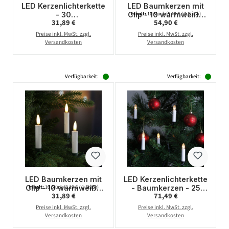
LED Kerzenlichterkette
LED Baumkerzen mit
- 30
Clip - 10 warmweiße
Inhalt:
10 Stück
(5,49 € / 1 Stück)
Regulärer Preis:
Regulärer Preis:
31,89 €
54,90 €
Christbaumkerzen -
LED - kabellos -
Weihnachtsbaumlichte
Fernbedienung -
Preise inkl. MwSt. zzgl.
Preise inkl. MwSt. zzgl.
rkette - Timer - L:
Timer - für Außen -
Versandkosten
Versandkosten
7,25m - Innen
10er Set
Verfügbarkeit:
Verfügbarkeit:
LED Baumkerzen mit
LED Kerzenlichterkette
Clip - 10 warmweiße
- Baumkerzen - 25
Inhalt:
10 Stück
(3,19 € / 1 Stück)
Regulärer Preis:
Regulärer Preis:
31,89 €
71,49 €
LED - kabellos -
warmweiße LED - E10
Fernbedienung -
Fassung - L: 16,8m -
Preise inkl. MwSt. zzgl.
Preise inkl. MwSt. zzgl.
Timer - für Innen -
für Innen
Versandkosten
Versandkosten
10er Set