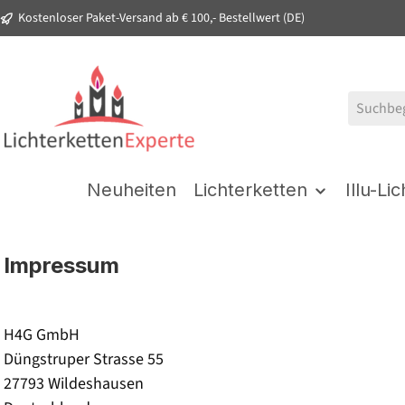
Kostenloser Paket-Versand ab € 100,- Bestellwert (DE)
springen
Zur Hauptnavigation springen
Neuheiten
Lichterketten
Illu-Li
Impressum
H4G GmbH
Düngstruper Strasse 55
27793 Wildeshausen