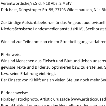
Verantwortliche/r i.S.d. § 18 Abs. 2 MStV:
Dirk Kast, Düngstruper Str. 55, 27793 Wildeshausen, Nils 
Zuständige Aufsichtsbehörde für das Angebot audiovisuell
Niedersächsische Landesmedienanstalt (NLM), Seelhorstst
Wir sind zur Teilnahme an einem Streitbeilegungsverfahren 
KI Hinweis:
Wir sind Menschen aus Fleisch und Blut und lieben unseren
gewisse Texte und Bilder zu optimieren bzw. zu erstellen. S
bzw. seine Erfahrung einbringt.
Der Einsatz von KI hilft uns an vielen Stellen noch mehr 
Bildnachweise:
Pixabay, Istockphoto, Artistic Crussade (www.artisticcrusa
Produktbilder kommen von den Herstellern oder werden sel