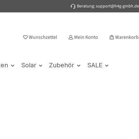
Beratung: support@h4g-gmbh.de
Wunschzettel
Mein Konto
Warenkorb
ten
Solar
Zubehör
SALE