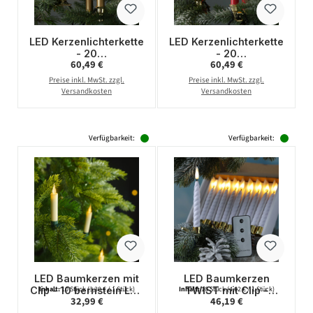
LED Kerzenlichterkette
LED Kerzenlichterkette
- 20
- 20
Regulärer Preis:
Regulärer Preis:
60,49 €
60,49 €
Christbaumkerzen -
Christbaumkerzen -
Weihnachtsbaumlichte
Weihnachtsbaumlichte
Preise inkl. MwSt. zzgl.
Preise inkl. MwSt. zzgl.
rkette - L: 9,5m -
rkette - L: 9,5m -
Versandkosten
Versandkosten
Innen/Außen
Innen/Außen
Verfügbarkeit:
Verfügbarkeit:
LED Baumkerzen mit
LED Baumkerzen
Clip - 10 bernstein LED
TWIST mit Clip -
Inhalt:
10 Stück
(3,30 € / 1 Stück)
Inhalt:
10 Stück
(4,62 € / 1 Stück)
Regulärer Preis:
Regulärer Preis:
32,99 €
46,19 €
- kabellos -
kabellos -