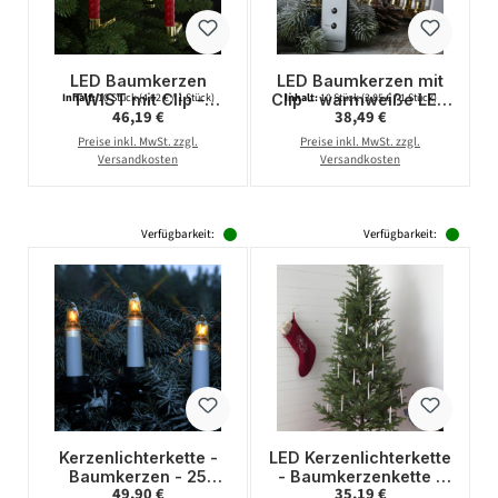
LED Baumkerzen
LED Baumkerzen mit
TWIST mit Clip -
Clip - warmweiße LED
Inhalt:
10 Stück
(4,62 € / 1 Stück)
Inhalt:
10 Stück
(3,85 € / 1 Stück)
Regulärer Preis:
Regulärer Preis:
46,19 €
38,49 €
kabellos -
- kabellos -
Fernbedienung -Timer
Fernbedienung -
Preise inkl. MwSt. zzgl.
Preise inkl. MwSt. zzgl.
- für Innen - rot - 10er
Timer - für Innen -
Versandkosten
Versandkosten
Set
10er Set
Verfügbarkeit:
Verfügbarkeit:
Kerzenlichterkette -
LED Kerzenlichterkette
Baumkerzen - 25
- Baumkerzenkette -
Regulärer Preis:
Regulärer Preis:
49,90 €
35,19 €
warmweiße
16 warmweiße LED - L: