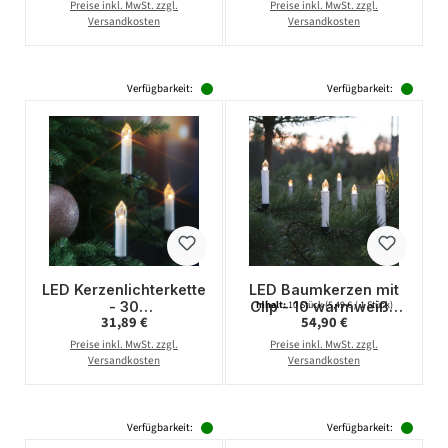
Fernbedienung -
Fernbedienung -Timer
Preise inkl. MwSt. zzgl.
Preise inkl. MwSt. zzgl.
Timer - für Innen -
- für Innen - weiß -
Versandkosten
Versandkosten
10er Set
10er Set
Verfügbarkeit:
Verfügbarkeit:
LED Kerzenlichterkette
LED Baumkerzen mit
- 30
Clip - 10 warmweiße
Inhalt:
10 Stück
(5,49 € / 1 Stück)
Regulärer Preis:
Regulärer Preis:
31,89 €
54,90 €
Christbaumkerzen -
LED - kabellos -
Weihnachtsbaumlichte
Fernbedienung -
Preise inkl. MwSt. zzgl.
Preise inkl. MwSt. zzgl.
rkette - Timer - L:
Timer - für Außen -
Versandkosten
Versandkosten
7,25m - Innen
10er Set
Verfügbarkeit:
Verfügbarkeit: