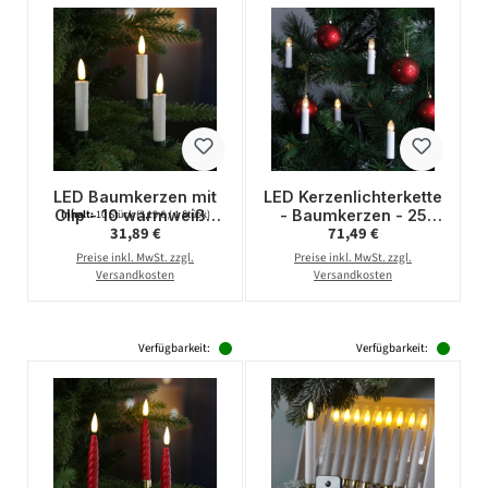
LED Baumkerzen mit
LED Kerzenlichterkette
Clip - 10 warmweiße
- Baumkerzen - 25
Inhalt:
10 Stück
(3,19 € / 1 Stück)
Regulärer Preis:
Regulärer Preis:
31,89 €
71,49 €
LED - kabellos -
warmweiße LED - E10
Fernbedienung -
Fassung - L: 16,8m -
Preise inkl. MwSt. zzgl.
Preise inkl. MwSt. zzgl.
Timer - für Innen -
für Innen
Versandkosten
Versandkosten
10er Set
Verfügbarkeit:
Verfügbarkeit: