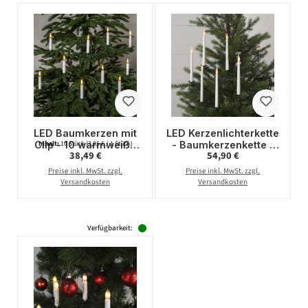
LED Baumkerzen mit
LED Kerzenlichterkette
Clip - 10 warmweiße
- Baumkerzenkette -
Inhalt:
10 Stück
(3,85 € / 1 Stück)
Regulärer Preis:
Regulärer Preis:
38,49 €
54,90 €
LED - kabellos -
25 warmweiße LED -
Fernbedienung -
H: 18cm - L: 16,8m -
Preise inkl. MwSt. zzgl.
Preise inkl. MwSt. zzgl.
Timer - 10er Set
für Innen
Versandkosten
Versandkosten
Verfügbarkeit: