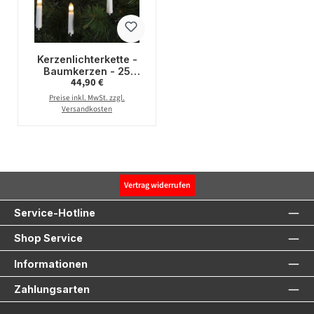
Kerzenlichterkette -
Baumkerzen - 25
Regulärer Preis:
44,90 €
warmweiße
Glühlampen - Ring -
Preise inkl. MwSt. zzgl.
E10 Fassung - L: 12m -
Versandkosten
für Innen
Vertrag widerrufen
Service-Hotline
Shop Service
Informationen
Zahlungsarten