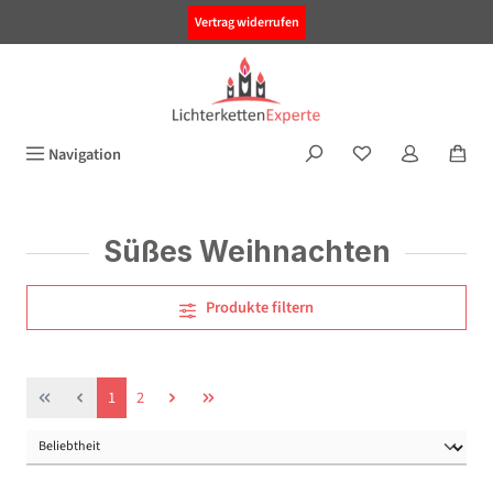
alt springen
Vertrag widerrufen
Navigation
Süßes Weihnachten
Produkte filtern
Seite
Seite
1
2