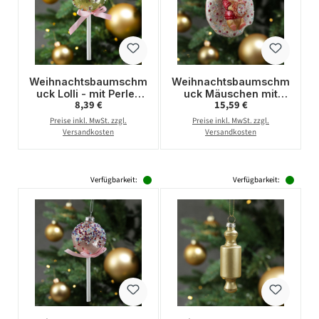
Weihnachtsbaumschm
Weihnachtsbaumschm
uck Lolli - mit Perlen
uck Mäuschen mit
Regulärer Preis:
Regulärer Preis:
8,39 €
15,59 €
verziert - Glas -
Donut -
Christbaumschmuck -
Christbaumschmuck -
Preise inkl. MwSt. zzgl.
Preise inkl. MwSt. zzgl.
H: 16cm - gold
Glas - H: 10cm
Versandkosten
Versandkosten
Verfügbarkeit:
Verfügbarkeit: