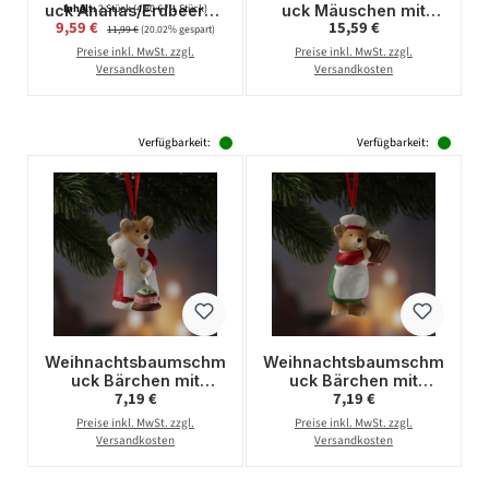
uck Ananas/Erdbeere -
uck Mäuschen mit
Inhalt:
2 Stück
(4,80 € / 1 Stück)
Verkaufspreis:
Regulärer Preis:
9,59 €
Regulärer Preis:
15,59 €
Glas -
Donut -
11,99 €
(20.02% gespart)
Christbaumschmuck -
Christbaumschmuck -
Preise inkl. MwSt. zzgl.
Preise inkl. MwSt. zzgl.
H: 12cm/9cm
Glas - H: 11,5cm
Versandkosten
Versandkosten
Verfügbarkeit:
Verfügbarkeit:
Weihnachtsbaumschm
Weihnachtsbaumschm
uck Bärchen mit
uck Bärchen mit
Regulärer Preis:
Regulärer Preis:
7,19 €
7,19 €
Spritzbeutel und
Törtchen -
Törtchen -
Christbaumschmuck -
Preise inkl. MwSt. zzgl.
Preise inkl. MwSt. zzgl.
Christbaumschmuck -
Polyresin - H: 8cm
Versandkosten
Versandkosten
Polyresin - H: 8cm