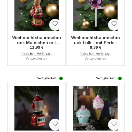
Weihnachtsbaumschm
Weihnachtsbaumschm
uck Mäuschen mit
uck Lolli - mit Perlen
Regulärer Preis:
Regulärer Preis:
11,99 €
8,39 €
Pfannkuchen -
verziert - Glas -
Christbaumschmuck -
Christbaumschmuck -
Preise inkl. MwSt. zzgl.
Preise inkl. MwSt. zzgl.
Glas - H: 15cm - rot
H: 16cm - lila
Versandkosten
Versandkosten
Verfügbarkeit:
Verfügbarkeit: