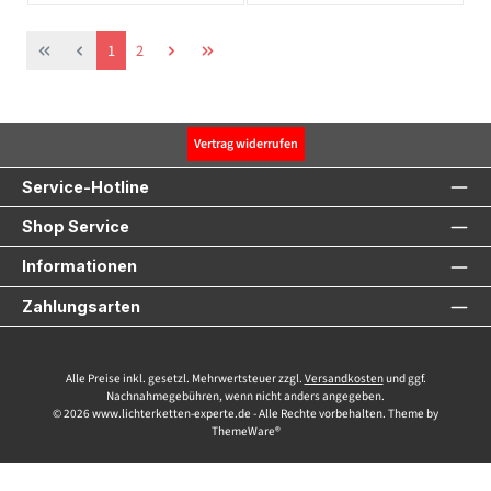
Seite
Seite
1
2
Vertrag widerrufen
Service-Hotline
Shop Service
Informationen
Zahlungsarten
Alle Preise inkl. gesetzl. Mehrwertsteuer zzgl.
Versandkosten
und ggf.
Nachnahmegebühren, wenn nicht anders angegeben.
© 2026 www.lichterketten-experte.de - Alle Rechte vorbehalten. Theme by
ThemeWare®