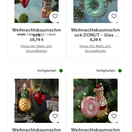
Weihnachtsbaumschm
Weihnachtsbaumschm
uck
uck DONUT - Glas -
Inhalt:
3 Stück
(3,60 € / 1 Stück)
Regulärer Preis:
Regulärer Preis:
10,79 €
8,39 €
Donut/Erdbeere/Schok
inkl. Aufhänger -
olade - Glas -
glänzend mit
Preise inkl. MwSt. zzgl.
Preise inkl. MwSt. zzgl.
Christbaumschmuck -
Verzierung - H: 8,5cm
Versandkosten
Versandkosten
3er Set
- grün
Verfügbarkeit:
Verfügbarkeit:
Weihnachtsbaumschm
Weihnachtsbaumschm