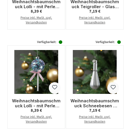
Weihnachtsbaumschm
Weihnachtsbaumschm
uck Lolli - mit Perlen
uck Teigroller - Glas -
Regulärer Preis:
Regulärer Preis:
8,39 €
7,19 €
verziert - Glas -
Christbaumschmuck -
Christbaumschmuck -
H: 10cm - gold
Preise inkl. MwSt. zzgl.
Preise inkl. MwSt. zzgl.
H: 16cm - rosa
Versandkosten
Versandkosten
Verfügbarkeit:
Verfügbarkeit:
Weihnachtsbaumschm
Weihnachtsbaumschm
uck Lolli - mit Perlen
uck Schneebesen -
Regulärer Preis:
Regulärer Preis:
8,39 €
7,19 €
verziert - Glas -
Glas -
Christbaumschmuck -
Christbaumschmuck -
Preise inkl. MwSt. zzgl.
Preise inkl. MwSt. zzgl.
H: 16cm - blau
H: 10cm - silber
Versandkosten
Versandkosten