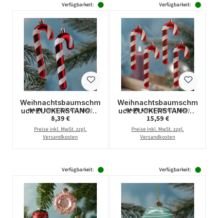
Verfügbarkeit:
Verfügbarkeit:
Weihnachtsbaumschm
Weihnachtsbaumschm
uck ZUCKERSTANGE -
uck ZUCKERSTANGE -
Inhalt:
2 Stück
(4,20 € / 1 Stück)
Inhalt:
4 Stück
(3,90 € / 1 Stück)
Regulärer Preis:
Regulärer Preis:
8,39 €
15,59 €
bruchfest - inkl.
bruchfest - inkl.
Aufhänger - H: 12cm -
Aufhänger - H: 12cm -
Preise inkl. MwSt. zzgl.
Preise inkl. MwSt. zzgl.
rot, weiß - 2er Set
rot, weiß - 4er Set
Versandkosten
Versandkosten
Verfügbarkeit:
Verfügbarkeit: