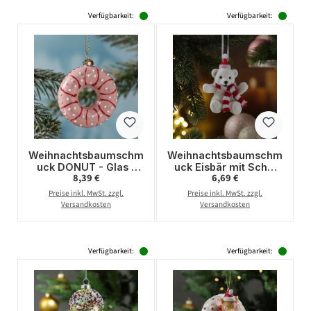
Verfügbarkeit:
Verfügbarkeit:
Weihnachtsbaumschm
Weihnachtsbaumschm
uck DONUT - Glas -
uck Eisbär mit Schal
Regulärer Preis:
Regulärer Preis:
8,39 €
6,69 €
inkl. Aufhänger -
und Mütze -
glänzend mit
Christbaumschmuck -
Preise inkl. MwSt. zzgl.
Preise inkl. MwSt. zzgl.
Verzierung - H: 8,5cm
Kunststoff - H: 11cm
Versandkosten
Versandkosten
- rosa
Verfügbarkeit:
Verfügbarkeit: