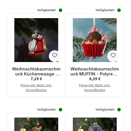
Verfügbarkeit:
Verfügbarkeit:
Weihnachtsbaumschm
Weihnachtsbaumschm
uck Küchenwaage -
uck MUFFIN - Polyresin
Regulärer Preis:
Regulärer Preis:
7,19 €
8,39 €
Glas -
- inkl. Aufhänger -
Christbaumschmuck -
matt - H: 8cm - braun
Preise inkl. MwSt. zzgl.
Preise inkl. MwSt. zzgl.
H: 13cm - rot
Versandkosten
Versandkosten
Verfügbarkeit:
Verfügbarkeit: