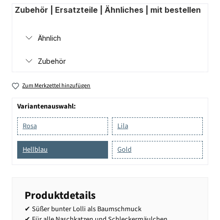
Zubehör | Ersatzteile | Ähnliches | mit bestellen
Ähnlich
Zubehör
Zum Merkzettel hinzufügen
Variantenauswahl:
Rosa
Lila
Hellblau
Gold
Produktdetails
✔ Süßer bunter Lolli als Baumschmuck
✔ Für alle Naschkatzen und Schleckermäulchen