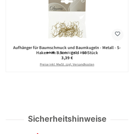
Aufhänger für Baumschmuck und Baumkugeln - Metall - S-
Haken - H: 3.5cm - gold - 50 Stück
Inhalt:
50 Stück
(0,07 € / 1 Stück)
Regulärer Preis:
3,39 €
Preise inkl. MwSt. zzgl. Versandkosten
Sicherheitshinweise