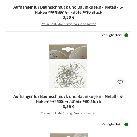
Aufhänger für Baumschmuck und Baumkugeln - Metall - S-
Haken - H: 3.5cm - kupfer - 50 Stück
Inhalt:
50 Stück
(0,07 € / 1 Stück)
Regulärer Preis:
3,39 €
Preise inkl. MwSt. zzgl. Versandkosten
Verfügbarkeit:
Aufhänger für Baumschmuck und Baumkugeln - Metall - S-
Haken - H: 3.5cm - silber - 50 Stück
Inhalt:
50 Stück
(0,07 € / 1 Stück)
Regulärer Preis:
3,39 €
Preise inkl. MwSt. zzgl. Versandkosten
Verfügbarkeit: