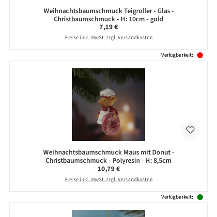
Weihnachtsbaumschmuck Teigroller - Glas -
Christbaumschmuck - H: 10cm - gold
Regulärer Preis:
7,19 €
Preise inkl. MwSt. zzgl. Versandkosten
Verfügbarkeit:
Weihnachtsbaumschmuck Maus mit Donut -
Christbaumschmuck - Polyresin - H: 8,5cm
Regulärer Preis:
10,79 €
Preise inkl. MwSt. zzgl. Versandkosten
Verfügbarkeit: