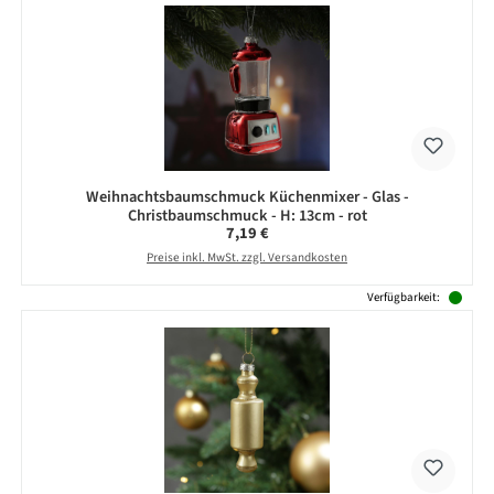
Weihnachtsbaumschmuck Küchenmixer - Glas -
Christbaumschmuck - H: 13cm - rot
Regulärer Preis:
7,19 €
Preise inkl. MwSt. zzgl. Versandkosten
Verfügbarkeit: