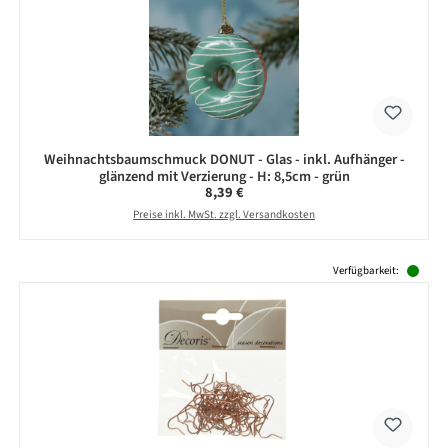
Weihnachtsbaumschmuck DONUT - Glas - inkl. Aufhänger -
glänzend mit Verzierung - H: 8,5cm - grün
Regulärer Preis:
8,39 €
Preise inkl. MwSt. zzgl. Versandkosten
Produktgalerie überspringen
Verfügbarkeit: