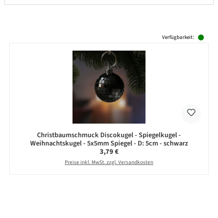
Produktgalerie überspringen
Verfügbarkeit:
Christbaumschmuck Discokugel - Spiegelkugel -
Weihnachtskugel - 5x5mm Spiegel - D: 5cm - schwarz
Regulärer Preis:
3,79 €
Preise inkl. MwSt. zzgl. Versandkosten