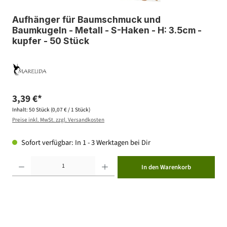
Aufhänger für Baumschmuck und
Baumkugeln - Metall - S-Haken - H: 3.5cm -
kupfer - 50 Stück
3,39 €*
Inhalt:
50 Stück
(0,07 € / 1 Stück)
Preise inkl. MwSt. zzgl. Versandkosten
Sofort verfügbar: In 1 - 3 Werktagen bei Dir
Produkt Anzahl: Gib den gewünschten Wert ein oder benutze die Schaltflächen um die Anzahl zu erhöhen ode
In den Warenkorb