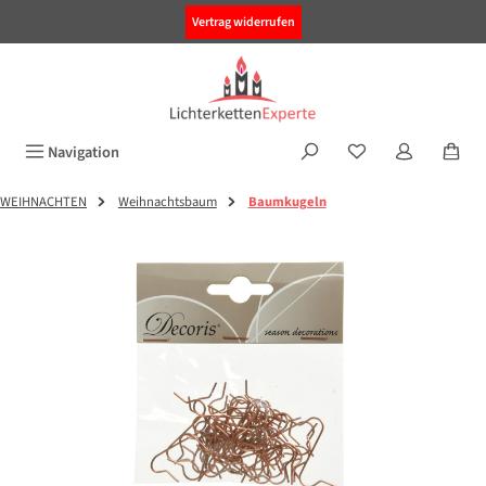
alt springen
Vertrag widerrufen
Navigation
WEIHNACHTEN
Weihnachtsbaum
Baumkugeln
Bildergalerie überspringen