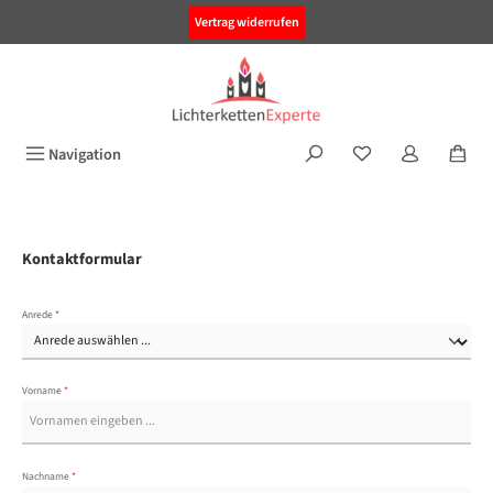
alt springen
Vertrag widerrufen
Navigation
Kontaktformular
Anrede
*
Vorname
*
Nachname
*