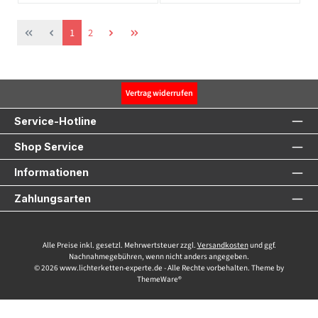
Seite
Seite
1
2
Vertrag widerrufen
Service-Hotline
Shop Service
Informationen
Zahlungsarten
Alle Preise inkl. gesetzl. Mehrwertsteuer zzgl.
Versandkosten
und ggf.
Nachnahmegebühren, wenn nicht anders angegeben.
© 2026 www.lichterketten-experte.de - Alle Rechte vorbehalten. Theme by
ThemeWare®