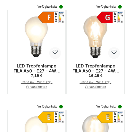
Verfügbarkeit:
Verfügbarkeit:
LED Tropfenlampe
LED Tropfenlampe
FILA A60 - E27 - 4W -
FILA A60 - E27 - 4W -
Regulärer Preis:
Regulärer Preis:
7,19 €
16,29 €
WW 2700K - 350lm -
DTW 3000-2000 -
gefrostet - dimmbar
320lm - klar -
Preise inkl. MwSt. zzgl.
Preise inkl. MwSt. zzgl.
dimmbar
Versandkosten
Versandkosten
Verfügbarkeit:
Verfügbarkeit: