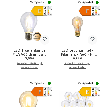
Verfügbarkeit:
Verfügbarkeit:
LED Tropfenlampe
LED Leuchtmittel -
FILA A60 dimmbar -
Filament - A60 - H:
Regulärer Preis:
Regulärer Preis:
5,99 €
4,79 €
E27 - 4W - warmweiss
107mm - 1,6W - E27 -
2700K - 470lm - klar
2100K - 160 lm - Soft-
Preise inkl. MwSt. zzgl.
Preise inkl. MwSt. zzgl.
Glow
Versandkosten
Versandkosten
Verfügbarkeit:
Verfügbarkeit: