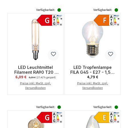
Verfügbarkeit:
Verfügbarkeit:
LED Leuchtmittel
LED Tropfenlampe
Filament RA90 T20 -
FILA G45 - E27 - 1,5W
Verkaufspreis:
Regulärer Preis:
6,09 €
Regulärer Preis:
4,79 €
3,3W - E14 - WW
- warmweiss 2700K -
8,39 €
(27.41% gespart)
2700K - 250lm -
150lm - klar
Preise inkl. MwSt. zzgl.
Preise inkl. MwSt. zzgl.
dimmbar
Versandkosten
Versandkosten
Verfügbarkeit:
Verfügbarkeit: