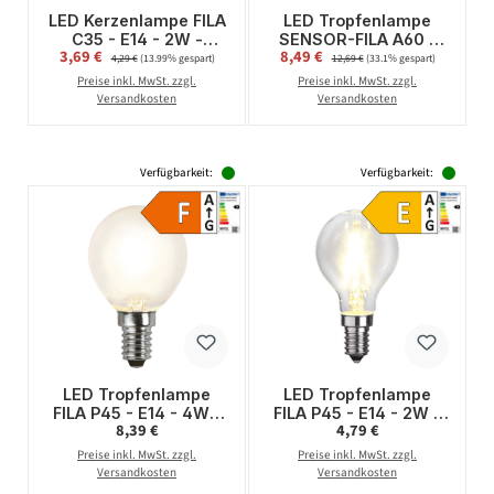
LED Kerzenlampe FILA
LED Tropfenlampe
C35 - E14 - 2W -
SENSOR-FILA A60 -
Verkaufspreis:
Verkaufspreis:
3,69 €
Regulärer Preis:
8,49 €
Regulärer Preis:
warmweiss 2700K -
E27 - 7W - warmweiss
4,29 €
(13.99% gespart)
12,69 €
(33.1% gespart)
150lm - klar
2700K - 800lm - klar
Preise inkl. MwSt. zzgl.
Preise inkl. MwSt. zzgl.
Versandkosten
Versandkosten
Verfügbarkeit:
Verfügbarkeit:
LED Tropfenlampe
LED Tropfenlampe
FILA P45 - E14 - 4W -
FILA P45 - E14 - 2W -
Regulärer Preis:
Regulärer Preis:
8,39 €
4,79 €
WW 2700K - 350lm -
warmweiss 2700K -
gefrostet - dimmbar
250lm - klar
Preise inkl. MwSt. zzgl.
Preise inkl. MwSt. zzgl.
Versandkosten
Versandkosten