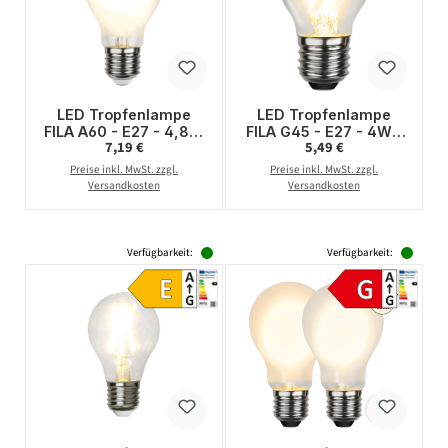
LED Tropfenlampe
LED Tropfenlampe
FILA A60 - E27 - 4,8W
FILA G45 - E27 - 4W -
Regulärer Preis:
Regulärer Preis:
7,19 €
5,49 €
- WW 2700K - 540lm -
warmweiss 2700K -
gefrostet
470lm - klar
Preise inkl. MwSt. zzgl.
Preise inkl. MwSt. zzgl.
Versandkosten
Versandkosten
Verfügbarkeit:
Verfügbarkeit: