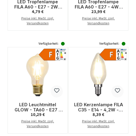
LED Tropfenlampe
LED Tropfenlampe
FILA A60 - E27 - 2W -
FILA A60 - E27 - 4W -
Regulärer Preis:
Regulärer Preis:
4,79 €
23,99 €
warmweiss 2700K -
DTW 3000-2000 -
220lm - klar
280lm - frost -
Preise inkl. MwSt. zzgl.
Preise inkl. MwSt. zzgl.
dimmbar
Versandkosten
Versandkosten
Verfügbarkeit:
Verfügbarkeit:
LED Leuchtmittel
LED Kerzenlampe FILA
GLOW - TA60 - E27 -
C35 - E14 - 4,2W -
Regulärer Preis:
Regulärer Preis:
10,29 €
8,39 €
1,3W - warmweiss
warmweiss 2700K -
2100K - 140lm -
420lm - dimmbar
Preise inkl. MwSt. zzgl.
Preise inkl. MwSt. zzgl.
dimmbar
Versandkosten
Versandkosten