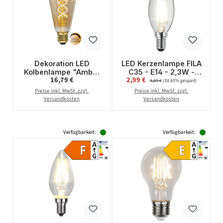
Dekoration LED
LED Kerzenlampe FILA
Kolbenlampe "Amber
C35 - E14 - 2,3W -
Regulärer Preis:
Verkaufspreis:
16,79 €
2,99 €
Regulärer Preis:
Spiral Filament"- E27-
neutralweiss 4000K -
4,89 €
(38.85% gespart)
ultra warmweiß 2100K
270lm - klar
Preise inkl. MwSt. zzgl.
Preise inkl. MwSt. zzgl.
- 155lm - H: 140mm
Versandkosten
Versandkosten
Verfügbarkeit:
Verfügbarkeit: