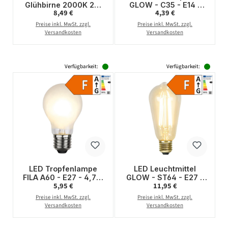
Glühbirne 2000K 2W
GLOW - C35 - E14 -
Regulärer Preis:
Regulärer Preis:
8,49 €
4,39 €
E27 220 Lumen
1,5W - warmweiss
14x6cm
2100K - 120lm - klar
Preise inkl. MwSt. zzgl.
Preise inkl. MwSt. zzgl.
Versandkosten
Versandkosten
Verfügbarkeit:
Verfügbarkeit:
LED Tropfenlampe
LED Leuchtmittel
FILA A60 - E27 - 4,7W
GLOW - ST64 - E27 -
Regulärer Preis:
Regulärer Preis:
5,95 €
11,95 €
- WW 2700K - 500lm -
3,6W - warmweiss
gefrostet - dimmbar
2100K - 320lm -
Preise inkl. MwSt. zzgl.
Preise inkl. MwSt. zzgl.
dimmbar
Versandkosten
Versandkosten