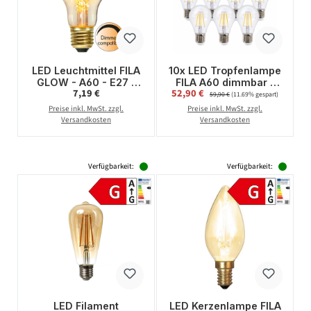
LED Leuchtmittel FILA
10x LED Tropfenlampe
GLOW - A60 - E27 -
FILA A60 dimmbar -
Regulärer Preis:
Verkaufspreis:
7,19 €
52,90 €
Regulärer Preis:
4W - warmweiss
E27 - 4W - warmweiss
59,90 €
(11.69% gespart)
2100K - 400lm -
2700K - 470lm - klar
Preise inkl. MwSt. zzgl.
Preise inkl. MwSt. zzgl.
dimmbar
Versandkosten
Versandkosten
Verfügbarkeit:
Verfügbarkeit:
LED Filament
LED Kerzenlampe FILA