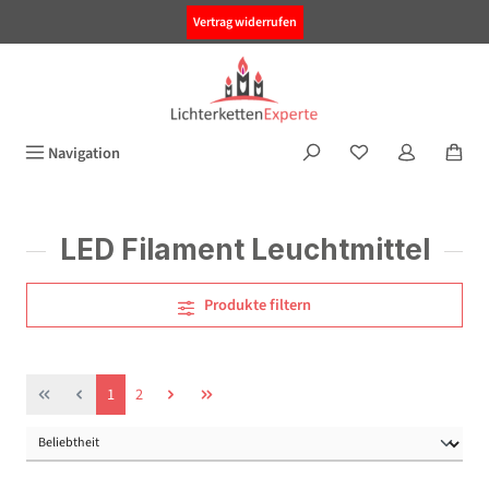
alt springen
Vertrag widerrufen
Navigation
LED Filament Leuchtmittel
Produkte filtern
Seite
Seite
1
2