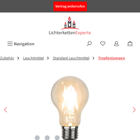
alt springen
Vertrag widerrufen
Navigation
Zubehör
Leuchtmittel
Standard Leuchtmittel
Tropfenlampen
Bildergalerie überspringen