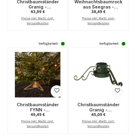
Christbaumständer
Weihnachtsbaumrock
Granig -
aus Seegras -
Regulärer Preis:
Regulärer Preis:
43,99 €
38,49 €
Stammdurchmesser
Abdeckung für
3-11cm - Baumhöhe
Baumständer - D:
Preise inkl. MwSt. zzgl.
Preise inkl. MwSt. zzgl.
bis 2,2m - Wassertank
70cm - 3-teilig- natur,
Versandkosten
Versandkosten
1L
rot
Verfügbarkeit:
Verfügbarkeit:
Christbaumständer
Christbaumständer
FYNN -
Granig -
Regulärer Preis:
Regulärer Preis:
49,49 €
45,09 €
Stammdurchmesser
Stammdurchmesser
3,5-8,5cm - Höhe bis
3-9cm - Baumhöhe bis
Preise inkl. MwSt. zzgl.
Preise inkl. MwSt. zzgl.
2,6m - Wassertank 0,9
2m - Wassertank 0,5L
Versandkosten
Versandkosten
- gold
- Innen - grün