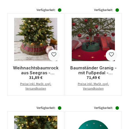
Verfügbarkeit:
Verfügbarkeit:
Weihnachtsbaumrock
Baumständer Granig -
aus Seegras -
mit Fußpedal -
Regulärer Preis:
Regulärer Preis:
31,89 €
71,49 €
Abdeckung für
Stammdurchmesser
Baumständer - D:
3-11cm - Baumhöhe
Preise inkl. MwSt. zzgl.
Preise inkl. MwSt. zzgl.
57cm - 3-teilig- natur,
bis 2,2m - Wassertank
Versandkosten
Versandkosten
rot
1,3L
Verfügbarkeit:
Verfügbarkeit: