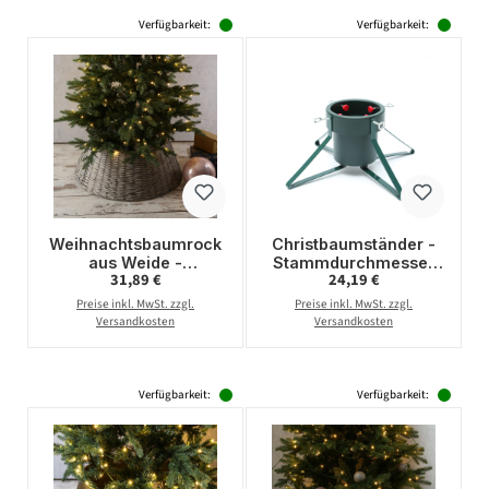
Verfügbarkeit:
Verfügbarkeit:
Weihnachtsbaumrock
Christbaumständer -
aus Weide -
Stammdurchmesser
Regulärer Preis:
Regulärer Preis:
31,89 €
24,19 €
Abdeckung für
6-10,5cm - Höhe bis
Baumständer - D:
1,8m - Wassertank
Preise inkl. MwSt. zzgl.
Preise inkl. MwSt. zzgl.
57cm - 3teilig - grau
1,5L - grün/rot
Versandkosten
Versandkosten
Verfügbarkeit:
Verfügbarkeit: