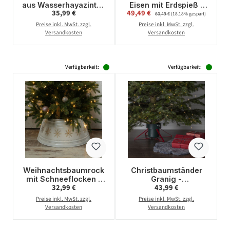
aus Wasserhayazinthe
Eisen mit Erdspieß -
Regulärer Preis:
Verkaufspreis:
35,99 €
49,49 €
Regulärer Preis:
- Abdeckung für
Stammdurchmesser
60,49 €
(18.18% gespart)
Baumständer - D:
3-9cm - Baumhöhe bis
Preise inkl. MwSt. zzgl.
Preise inkl. MwSt. zzgl.
57cm - 3teilig
2,5m - f. Außen -
Versandkosten
Versandkosten
schwarz
Verfügbarkeit:
Verfügbarkeit:
Weihnachtsbaumrock
Christbaumständer
mit Schneeflocken -
Granig -
Regulärer Preis:
Regulärer Preis:
32,99 €
43,99 €
Abdeckung für
Stammdurchmesser
Baumständer - D:
5,5-14cm - Höhe bis
Preise inkl. MwSt. zzgl.
Preise inkl. MwSt. zzgl.
57cm - 2-teilig - weiß,
2,5m - Wassertank
Versandkosten
Versandkosten
gold
2,8L - grün/rot