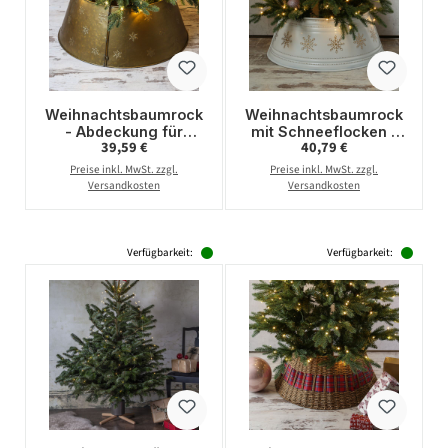
Weihnachtsbaumrock
Weihnachtsbaumrock
- Abdeckung für
mit Schneeflocken -
Regulärer Preis:
Regulärer Preis:
39,59 €
40,79 €
Baumständer - Metall
Abdeckung für
- D: 70cm - 2-teilig -
Baumständer - D:
Preise inkl. MwSt. zzgl.
Preise inkl. MwSt. zzgl.
gold
70cm - 2-teilig - weiß,
Versandkosten
Versandkosten
gold
Verfügbarkeit:
Verfügbarkeit: