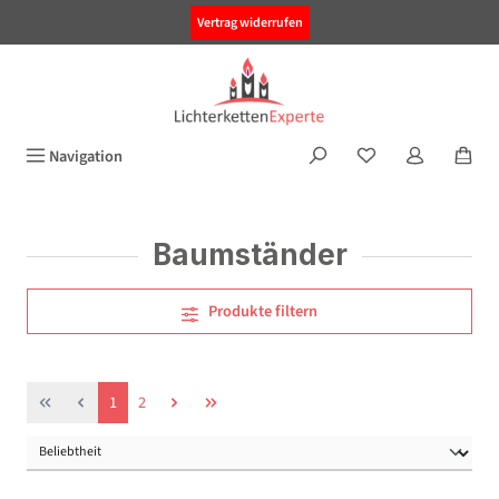
alt springen
Vertrag widerrufen
Navigation
Baumständer
Produkte filtern
Seite
Seite
1
2