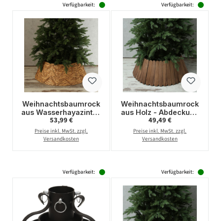
Verfügbarkeit:
Verfügbarkeit:
Weihnachtsbaumrock
Weihnachtsbaumrock
aus Wasserhayazinthe
aus Holz - Abdeckung
Regulärer Preis:
Regulärer Preis:
53,99 €
49,49 €
- Abdeckung für
für Baumständer - D:
Baumständer - D:
70cm - faltbar - braun
Preise inkl. MwSt. zzgl.
Preise inkl. MwSt. zzgl.
70cm - 3teilig
Versandkosten
Versandkosten
Verfügbarkeit:
Verfügbarkeit: