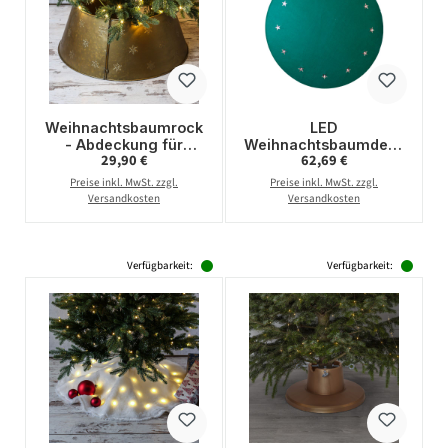
Weihnachtsbaumrock
LED
- Abdeckung für
Weihnachtsbaumdeck
Regulärer Preis:
Regulärer Preis:
29,90 €
62,69 €
Baumständer - Metall
e - Baumteppich - Filz
- D: 57cm - 2-teilig -
- 12 warmweiße LED -
Preise inkl. MwSt. zzgl.
Preise inkl. MwSt. zzgl.
gold
D: 100cm - für Innen -
Versandkosten
Versandkosten
grün
Verfügbarkeit:
Verfügbarkeit: