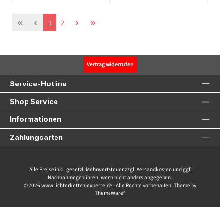
Seite
Seite
1
2
Vertrag widerrufen
Service-Hotline
Shop Service
Informationen
Zahlungsarten
Alle Preise inkl. gesetzl. Mehrwertsteuer zzgl.
Versandkosten
und ggf.
Nachnahmegebühren, wenn nicht anders angegeben.
© 2026 www.lichterketten-experte.de - Alle Rechte vorbehalten. Theme by
ThemeWare®