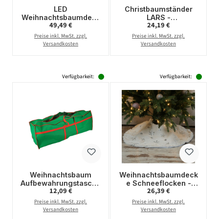
LED
Christbaumständer
Weihnachtsbaumdeck
LARS -
Regulärer Preis:
Regulärer Preis:
49,49 €
24,19 €
e - Plüsch-
Stammdurchmesser
Baumteppich -
3,5-10,5cm - Höhe bis
Preise inkl. MwSt. zzgl.
Preise inkl. MwSt. zzgl.
Polyester - 47
2,1m - Wassertank 1,6L
Versandkosten
Versandkosten
warmweiße LED - D:
- gold
90cm - rund - weiß
Verfügbarkeit:
Verfügbarkeit:
Weihnachtsbaum
Weihnachtsbaumdeck
Aufbewahrungstasche
e Schneeflocken -
Regulärer Preis:
Regulärer Preis:
12,09 €
26,39 €
- für 1,8m - 2,1m
Baumteppich -
Bäume - grün/rot
Polyester - D: 85cm -
Preise inkl. MwSt. zzgl.
Preise inkl. MwSt. zzgl.
rund - weiß, silber
Versandkosten
Versandkosten