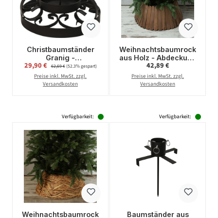
Christbaumständer
Weihnachtsbaumrock
Granig -
aus Holz - Abdeckung
Verkaufspreis:
Regulärer Preis:
29,90 €
Regulärer Preis:
42,89 €
Stammdurchmesser
für Baumständer - D:
62,69 €
(52.3% gespart)
3-8cm - Baumhöhe
57cm - faltbar - braun
Preise inkl. MwSt. zzgl.
Preise inkl. MwSt. zzgl.
bis 2m - Wassertank
Versandkosten
Versandkosten
0,5L - schwarz
Verfügbarkeit:
Verfügbarkeit:
Weihnachtsbaumrock
Baumständer aus