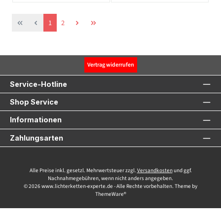
Seite
Seite
1
2
Vertrag widerrufen
Service-Hotline
Shop Service
Informationen
Zahlungsarten
Alle Preise inkl. gesetzl. Mehrwertsteuer zzgl.
Versandkosten
und ggf.
Nachnahmegebühren, wenn nicht anders angegeben.
© 2026 www.lichterketten-experte.de - Alle Rechte vorbehalten. Theme by
ThemeWare®