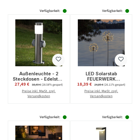
Verfügbarkeit:
Verfügbarkeit:
Außenleuchte - 2
LED Solarstab
Steckdosen - Edelstahl
FEUERWERK
Verkaufspreis:
Verkaufspreis:
27,49 €
Regulärer Preis:
18,39 €
Regulärer Preis:
- 16A - silber
Gartendeko - 92
38,49 €
(28.58% gespart)
24,89 €
(26.11% gespart)
warmweiße LED - H:
Preise inkl. MwSt. zzgl.
Preise inkl. MwSt. zzgl.
85cm -
Versandkosten
Versandkosten
Dämmerungssensor
Verfügbarkeit:
Verfügbarkeit: