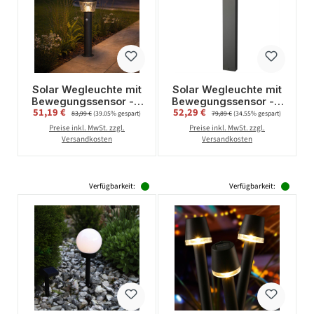
Solar Wegleuchte mit
Solar Wegleuchte mit
Bewegungssensor - 3
Bewegungssensor - 3
Verkaufspreis:
Verkaufspreis:
51,19 €
Regulärer Preis:
52,29 €
Regulärer Preis:
Modi - Premium-
Modi - Premium-
83,99 €
(39.05% gespart)
79,89 €
(34.55% gespart)
Solarfeld - H: 54cm -
Solarfeld - H: 70cm -
Preise inkl. MwSt. zzgl.
Preise inkl. MwSt. zzgl.
Edelstahl
Aluminium
Versandkosten
Versandkosten
Verfügbarkeit:
Verfügbarkeit: