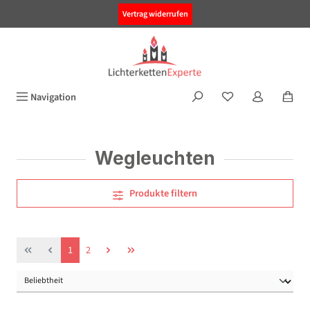
alt springen
Vertrag widerrufen
Navigation
Wegleuchten
Produkte filtern
Seite
Seite
1
2