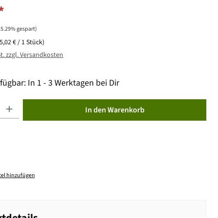
*
25.29% gespart)
(5,02 € / 1 Stück)
St. zzgl. Versandkosten
fügbar: In 1 - 3 Werktagen bei Dir
ib den gewünschten Wert ein oder benutze die Schaltflächen um die Anzahl zu erhöhen od
In den Warenkorb
el hinzufügen