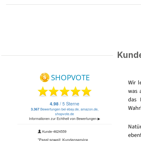
Kunde
Wir 
was 
das 
Wahrh
Natü
eben