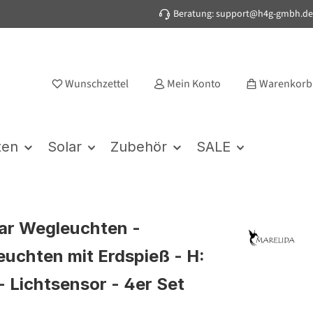
Beratung: support@h4g-gmbh.de
Wunschzettel
Mein Konto
Warenkorb
ten
Solar
Zubehör
SALE
ar Wegleuchten -
euchten mit Erdspieß - H:
- Lichtsensor - 4er Set