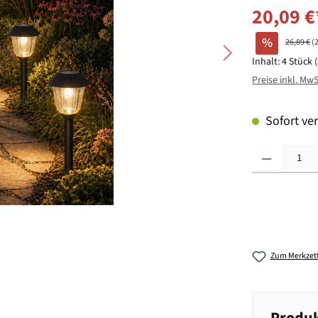
20,09 €
%
26,89 €
(
Inhalt:
4 Stück
Preise inkl. Mw
Sofort ver
Produkt Anzahl: G
Zum Merkzett