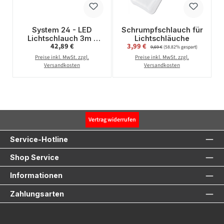
System 24 - LED
Schrumpfschlauch für
Lichtschlauch 3m -
Lichtschläuche
Regulärer Preis:
Verkaufspreis:
42,89 €
3,99 €
Regulärer Preis:
koppelbar -
9,69 €
(58.82% gespart)
Erweiterung - 180
Preise inkl. MwSt. zzgl.
Preise inkl. MwSt. zzgl.
warmweiße LED -
Versandkosten
Versandkosten
ohne Trafo
Vertrag widerrufen
Service-Hotline
Shop Service
Informationen
Zahlungsarten