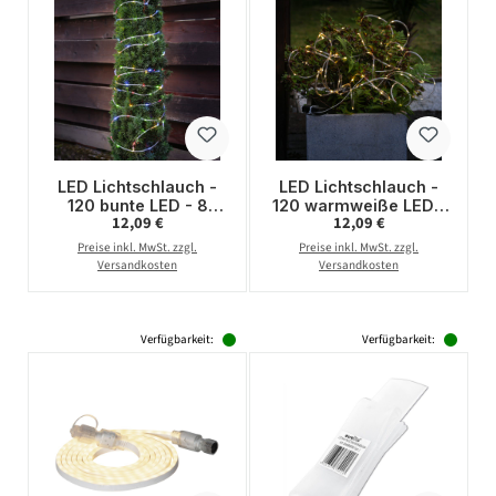
LED Lichtschlauch -
LED Lichtschlauch -
120 bunte LED - 8
120 warmweiße LED -
Regulärer Preis:
Regulärer Preis:
12,09 €
12,09 €
Funktionen - Timer-
8 Funktionen - Timer-
Batteriebetrieb - L:
Batteriebetrieb - L:
Preise inkl. MwSt. zzgl.
Preise inkl. MwSt. zzgl.
12m - für Außen
12m - für Außen
Versandkosten
Versandkosten
Verfügbarkeit:
Verfügbarkeit: