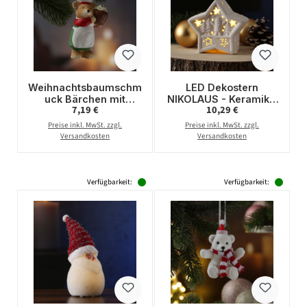
Weihnachtsbaumschm
LED Dekostern
uck Bärchen mit
NIKOLAUS - Keramik -
Regulärer Preis:
Regulärer Preis:
7,19 €
10,29 €
Törtchen -
weihnachtliches Motiv
Christbaumschmuck -
- warmweiße LED -
Preise inkl. MwSt. zzgl.
Preise inkl. MwSt. zzgl.
Polyresin - H: 8cm
10,5cm - Batterie -
Versandkosten
Versandkosten
weiß
Verfügbarkeit:
Verfügbarkeit: