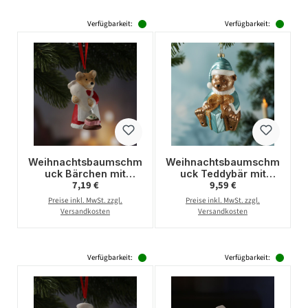
Verfügbarkeit:
Verfügbarkeit:
Weihnachtsbaumschm
Weihnachtsbaumschm
uck Bärchen mit
uck Teddybär mit
Regulärer Preis:
Regulärer Preis:
7,19 €
9,59 €
Spritzbeutel und
Geschenk -
Törtchen -
Christbaumschmuck -
Preise inkl. MwSt. zzgl.
Preise inkl. MwSt. zzgl.
Christbaumschmuck -
Kunststoff - H: 13cm
Versandkosten
Versandkosten
Polyresin - H: 8cm
Verfügbarkeit:
Verfügbarkeit: