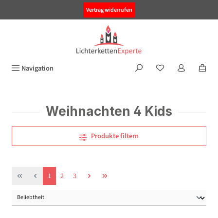
alt springen
Vertrag widerrufen
Navigation
Weihnachten 4 Kids
Produkte filtern
Seite
Seite
Seite
1
2
3