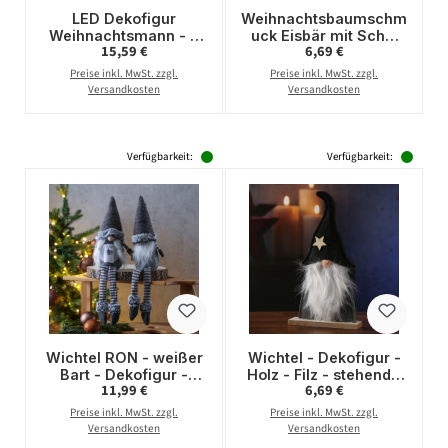
LED Dekofigur
Weihnachtsbaumschm
Weihnachtsmann - 4
uck Eisbär mit Schal
Regulärer Preis:
Regulärer Preis:
15,59 €
6,69 €
warmweiße LED - H:
und Mütze -
24cm - Batterie - rot,
Christbaumschmuck -
Preise inkl. MwSt. zzgl.
Preise inkl. MwSt. zzgl.
weiß
Kunststoff - H: 11cm
Versandkosten
Versandkosten
Verfügbarkeit:
Verfügbarkeit:
Wichtel RON - weißer
Wichtel - Dekofigur -
Bart - Dekofigur -
Holz - Filz - stehend -
Regulärer Preis:
Regulärer Preis:
11,99 €
6,69 €
Kantenhocker - H:
H: 34cm - Mütze mit
45cm - graue Mütze
Stern - schwarz, grau
Preise inkl. MwSt. zzgl.
Preise inkl. MwSt. zzgl.
Versandkosten
Versandkosten