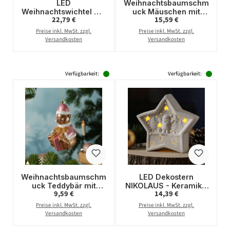
LED
Weihnachtsbaumschm
Weihnachtswichtel mit
uck Mäuschen mit
Regulärer Preis:
Regulärer Preis:
22,79 €
15,59 €
beleuchteter Mütze -
Donut -
Dekofigur aus
Christbaumschmuck -
Preise inkl. MwSt. zzgl.
Preise inkl. MwSt. zzgl.
Polyresin - H: 29cm -
Glas - H: 11,5cm
Versandkosten
Versandkosten
Timer
Verfügbarkeit:
Verfügbarkeit:
Weihnachtsbaumschm
LED Dekostern
uck Teddybär mit
NIKOLAUS - Keramik -
Regulärer Preis:
Regulärer Preis:
9,59 €
14,39 €
Geschenk -
weihnachtliches Motiv
Christbaumschmuck -
- warmweiße LED - H:
Preise inkl. MwSt. zzgl.
Preise inkl. MwSt. zzgl.
Kunststoff - H: 13cm
16cm - Batterie - weiß
Versandkosten
Versandkosten