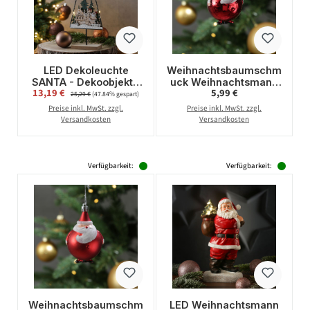
LED Dekoleuchte
Weihnachtsbaumschm
SANTA - Dekoobjekt -
uck Weihnachtsmann
Verkaufspreis:
Regulärer Preis:
13,19 €
Regulärer Preis:
5,99 €
Holz - 10 warmweiße
- Christbaumschmuck
25,29 €
(47.84% gespart)
LED - H: 33cm -
- bruchfest - H: 9cm -
Preise inkl. MwSt. zzgl.
Preise inkl. MwSt. zzgl.
Batteriebetrieb
glänzend
Versandkosten
Versandkosten
Verfügbarkeit:
Verfügbarkeit:
Weihnachtsbaumschm
LED Weihnachtsmann