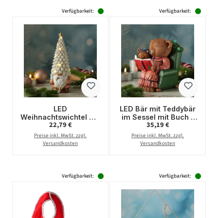
Verfügbarkeit:
Verfügbarkeit:
LED
LED Bär mit Teddybär
Weihnachtswichtel mit
im Sessel mit Buch -
Regulärer Preis:
Regulärer Preis:
22,79 €
35,19 €
beleuchteter Mütze -
Dekofigur - Polyresin -
Dekofigur aus
H: 22cm - Batterie -
Preise inkl. MwSt. zzgl.
Preise inkl. MwSt. zzgl.
Polyresin - H: 29cm -
Timer
Versandkosten
Versandkosten
Timer
Verfügbarkeit:
Verfügbarkeit: