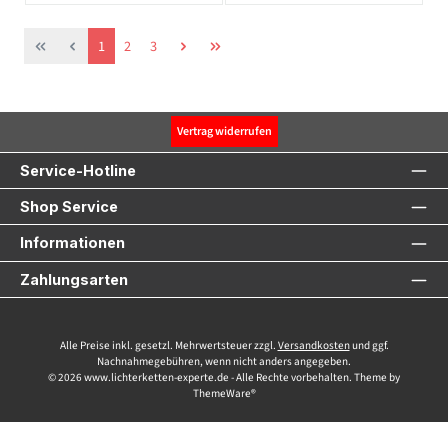
Seite
Seite
Seite
1
2
3
Vertrag widerrufen
Service-Hotline
Shop Service
Informationen
Zahlungsarten
Alle Preise inkl. gesetzl. Mehrwertsteuer zzgl.
Versandkosten
und ggf.
Nachnahmegebühren, wenn nicht anders angegeben.
© 2026 www.lichterketten-experte.de - Alle Rechte vorbehalten. Theme by
ThemeWare®