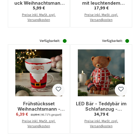
uck Weihnachtsmann
mit leuchtendem
Regulärer Preis:
Regulärer Preis:
5,99 €
17,99 €
- Christbaumschmuck
Tannenbaum -
- bruchfest - H: 9cm -
Dekofigur aus
Preise inkl. MwSt. zzgl.
Preise inkl. MwSt. zzgl.
matt
Polyresin - H: 30cm -
Versandkosten
Versandkosten
Batteriebetrieb
Verfügbarkeit:
Verfügbarkeit:
Frühstücksset
LED Bär - Teddybär im
Weihnachtsmann -
Schlafanzug -
Verkaufspreis:
Regulärer Preis:
6,39 €
Regulärer Preis:
34,79 €
Becher und
Dekofigur aus
11,99 €
(46.71% gespart)
Müslischale - Steingut
Polyresin - H: 24cm -
Preise inkl. MwSt. zzgl.
Preise inkl. MwSt. zzgl.
- Geschirrset
Batterie - Timer
Versandkosten
Versandkosten
Weihnachten