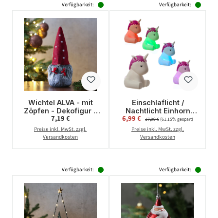
Verfügbarkeit:
Verfügbarkeit:
Wichtel ALVA - mit
Einschlaflicht /
Zöpfen - Dekofigur -
Nachtlicht Einhorn
Regulärer Preis:
Verkaufspreis:
7,19 €
6,99 €
Regulärer Preis:
Filz - H: 25,5cm - rote
LILLY - LED
17,99 €
(61.15% gespart)
Mütze mit Sternen -
Farbwechsel -
Preise inkl. MwSt. zzgl.
Preise inkl. MwSt. zzgl.
grau
Batterielicht mit
Versandkosten
Versandkosten
Automatik Timer
Verfügbarkeit:
Verfügbarkeit: