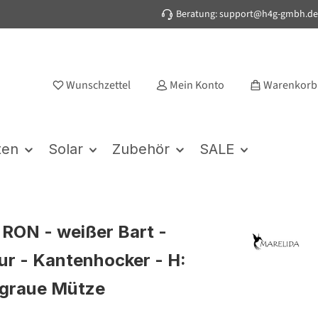
Beratung: support@h4g-gmbh.de
Wunschzettel
Mein Konto
Warenkorb
ten
Solar
Zubehör
SALE
 RON - weißer Bart -
ur - Kantenhocker - H:
 graue Mütze