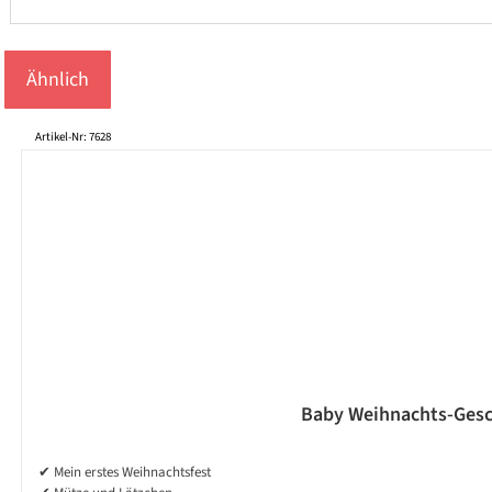
Ähnlich
Produktgalerie überspringen
Artikel-Nr: 7628
Baby Weihnachts-Gesch
✔ Mein erstes Weihnachtsfest