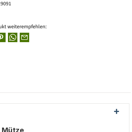
29091
ukt weiterempfehlen:
e Mütze