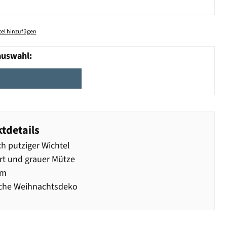
el hinzufügen
auswahl:
tdetails
ch putziger Wichtel
rt und grauer Mütze
cm
iche Weihnachtsdeko