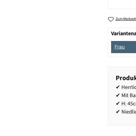
Zum Merkzett
Varianten
Frau
Produk
✔ Herrli
✔ Mit Ba
✔ H: 45
✔ Niedl