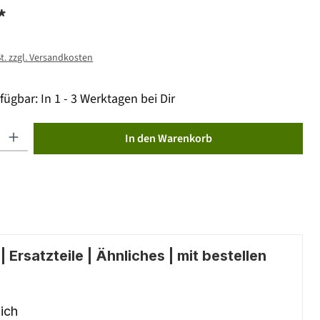
*
St. zzgl. Versandkosten
fügbar: In 1 - 3 Werktagen bei Dir
ib den gewünschten Wert ein oder benutze die Schaltflächen um die Anzahl zu erhöhen od
In den Warenkorb
 Ersatzteile | Ähnliches | mit bestellen
ich