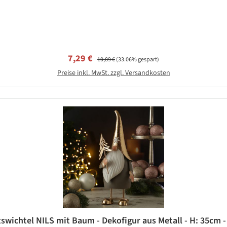
Verkaufspreis:
Regulärer Preis:
7,29 €
10,89 €
(33.06% gespart)
Preise inkl. MwSt. zzgl. Versandkosten
wichtel NILS mit Baum - Dekofigur aus Metall - H: 35cm -