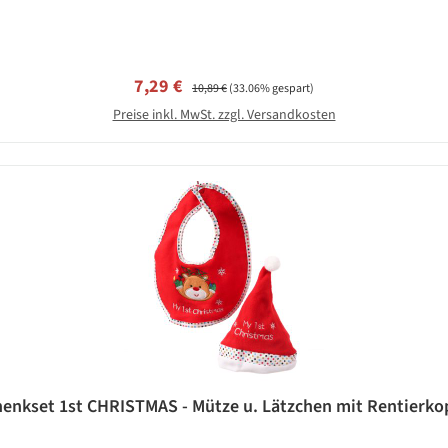
Verkaufspreis:
Regulärer Preis:
7,29 €
10,89 €
(33.06% gespart)
Preise inkl. MwSt. zzgl. Versandkosten
nkset 1st CHRISTMAS - Mütze u. Lätzchen mit Rentierkopf