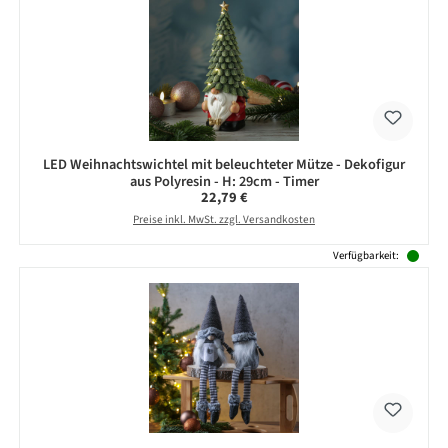
LED Weihnachtswichtel mit beleuchteter Mütze - Dekofigur
aus Polyresin - H: 29cm - Timer
Regulärer Preis:
22,79 €
Preise inkl. MwSt. zzgl. Versandkosten
Verfügbarkeit: