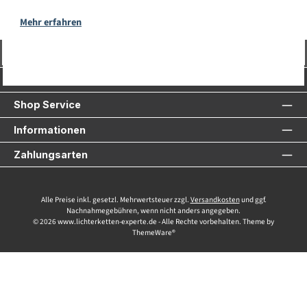
Mehr erfahren
Vertrag widerrufen
Service-Hotline
Shop Service
Informationen
Zahlungsarten
Alle Preise inkl. gesetzl. Mehrwertsteuer zzgl.
Versandkosten
und ggf.
Nachnahmegebühren, wenn nicht anders angegeben.
© 2026 www.lichterketten-experte.de - Alle Rechte vorbehalten. Theme by
ThemeWare®