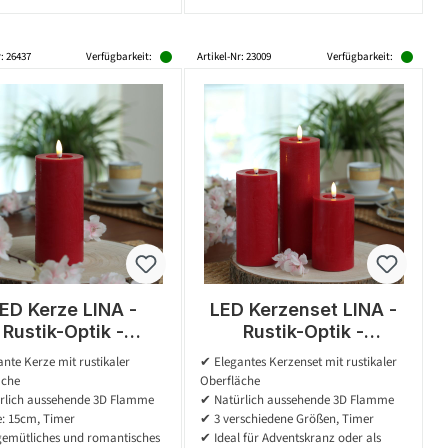
r: 26437
Verfügbarkeit:
Artikel-Nr: 23009
Verfügbarkeit:
ED Kerze LINA -
LED Kerzenset LINA -
Rustik-Optik -
Rustik-Optik -
Echtwachs - 3D
Echtwachs - 3 Größen
nte Kerze mit rustikaler
✔ Elegantes Kerzenset mit rustikaler
mme - H: 15cm - D:
- D: 7cm - Timer - rot -
äche
Oberfläche
 - Batterie - Timer
3er Set
rlich aussehende 3D Flamme
✔ Natürlich aussehende 3D Flamme
- rot
: 15cm, Timer
✔ 3 verschiedene Größen, Timer
gemütliches und romantisches
✔ Ideal für Adventskranz oder als