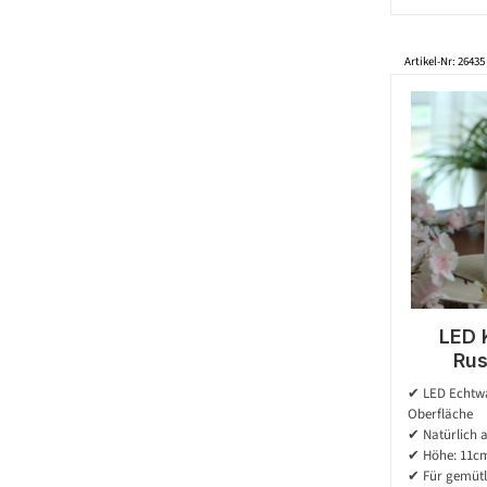
Artikel-Nr: 26435
LED 
Rus
Echt
✔ LED Echtwa
Flamme 
Oberfläche
7cm - B
✔ Natürlich 
✔ Höhe: 11cm
✔ Für gemütl