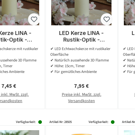
Kerze LINA -
LED Kerze LINA -
L
tik-Optik -
Rustik-Optik -
wachs - 3D
Echtwachs - 3D
Ech
chskerze mit rustikaler
✔ LED Echtwachskerze mit rustikaler
✔ LED E
- H: 11cm - D:
Flamme - H: 15cm - D:
- 
Oberfläche
Oberfl
atterie - Timer
7cm - Batterie - Timer
aussehende 3D Flamme
✔ Natürlich aussehende 3D Flamme
✔ Natü
- creme
- creme
, Timer
✔ Höhe: 15cm, Timer
✔ Höhe
iches Ambiente
✔ Für gemütliches Ambiente
✔ Für 
Regulärer Preis:
Regulärer Preis:
7,45 €
7,95 €
 inkl. MwSt. zzgl.
Preise inkl. MwSt. zzgl.
rsandkosten
Versandkosten
Verfügbarkeit:
Artikel-Nr: 28505
Verfügbarkeit:
Artikel-N