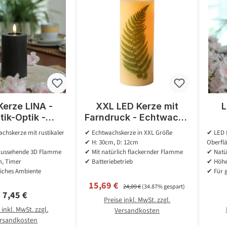
Kerze LINA -
XXL LED Kerze mit
L
tik-Optik -
Farndruck - Echtwachs
hs - H: 11cm -
- flackernde LED - H:
Ech
chskerze mit rustikaler
✔ Echtwachskerze in XXL Größe
✔ LED E
 - Batterie -
30cm - D: 12cm -
D:
✔ H: 30cm, D: 12cm
Oberfl
r - schwarz
weiß/grün
aussehende 3D Flamme
✔ Mit natürlich flackernder Flamme
✔ Natü
, Timer
✔ Batteriebetrieb
✔ Höhe
iches Ambiente
✔ Für 
Verkaufspreis:
Regulärer Preis:
15,69 €
24,09 €
(34.87% gespart)
Regulärer Preis:
7,45 €
Preise inkl. MwSt. zzgl.
 inkl. MwSt. zzgl.
Versandkosten
rsandkosten