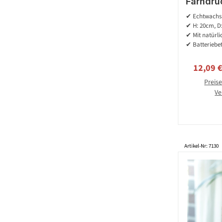
Farndru
- flack
✔ Echtwachsk
20cm
✔ H: 20cm, D
w
✔ Mit natürl
✔ Batteriebet
Verkauf
12,09 
Preise
Ve
Artikel-Nr: 7130