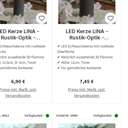
ED Kerze LINA -
LED Kerze LINA -
Rustik-Optik -
Rustik-Optik -
twachs - H: 12,5cm
Echtwachs - 3D
chtwachskerze mit rustikaler
✔ LED Echtwachskerze mit rustikaler
D: 5cm - Batterie -
Flamme - H: 11cm - D:
äche
Oberfläche
Timer - grau
7cm - Batterie - Timer
rlich aussehende 3D Flamme
✔ Natürlich aussehende 3D Flamme
- grau
: 12,5cm, D: 5cm, Timer
✔ Höhe: 11cm, Timer
gemütliches Ambiente
✔ Für gemütliches Ambiente
Regulärer Preis:
Regulärer Preis:
6,90 €
7,45 €
Preise inkl. MwSt. zzgl.
Preise inkl. MwSt. zzgl.
Versandkosten
Versandkosten
r: 26413
Verfügbarkeit:
Artikel-Nr: 26409
Verfügbarkeit: