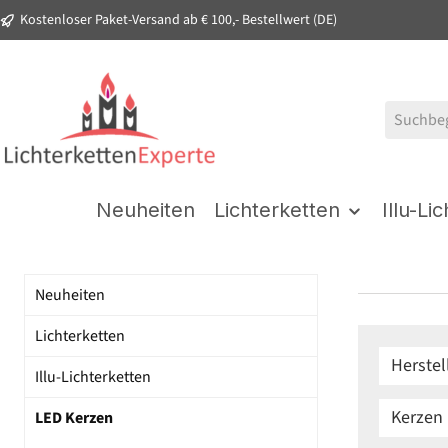
Kostenloser Paket-Versand ab € 100,- Bestellwert (DE)
springen
Zur Hauptnavigation springen
Neuheiten
Lichterketten
Illu-Li
Neuheiten
Lichterketten
Herstel
Illu-Lichterketten
Kerzen
LED Kerzen