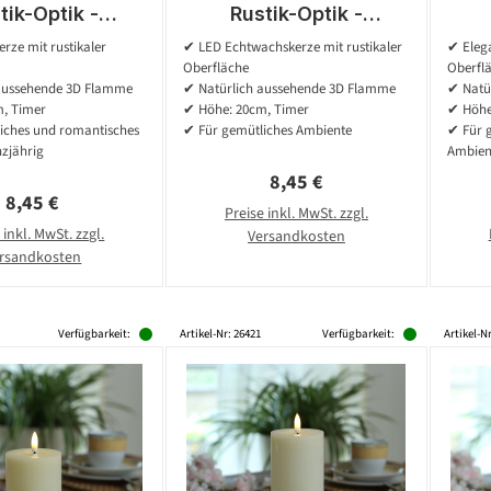
tik-Optik -
Rustik-Optik -
wachs - 3D
Echtwachs - 3D
rze mit rustikaler
✔ LED Echtwachskerze mit rustikaler
✔ Elega
- H: 20cm - D:
Flamme - H: 20cm - D:
Fla
Oberfläche
Oberfl
atterie - Timer
7cm - Batterie - Timer
7cm
aussehende 3D Flamme
✔ Natürlich aussehende 3D Flamme
✔ Natü
- rot
- weiß
, Timer
✔ Höhe: 20cm, Timer
✔ Höhe
iches und romantisches
✔ Für gemütliches Ambiente
✔ Für 
zjährig
Ambien
Regulärer Preis:
8,45 €
Regulärer Preis:
8,45 €
Preise inkl. MwSt. zzgl.
 inkl. MwSt. zzgl.
Versandkosten
rsandkosten
Verfügbarkeit:
Artikel-Nr: 26421
Verfügbarkeit:
Artikel-N