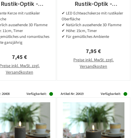
Rustik-Optik -
Rustik-Optik -
Echtwachs - 3D
Echtwachs - 3D
nte Kerze mit rustikaler
✔ LED Echtwachskerze mit rustikaler
mme - H: 11cm - D:
Flamme - H: 15cm - D:
äche
Oberfläche
 - Batterie - Timer
7cm - Batterie - Timer
rlich aussehende 3D Flamme
✔ Natürlich aussehende 3D Flamme
- rot
- grau
: 11cm, Timer
✔ Höhe: 15cm, Timer
gemütliches und romantisches
✔ Für gemütliches Ambiente
te ganzjährig
Regulärer Preis:
7,95 €
Regulärer Preis:
7,45 €
Preise inkl. MwSt. zzgl.
Preise inkl. MwSt. zzgl.
Versandkosten
Versandkosten
r: 26408
Verfügbarkeit:
Artikel-Nr: 26419
Verfügbarkeit: