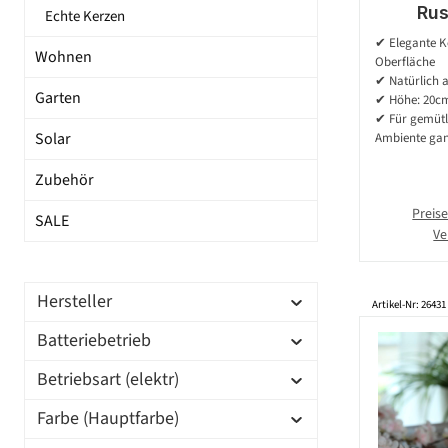
Rus
Echte Kerzen
Echt
✔ Elegante Ke
Wohnen
Flamme 
Oberfläche
7cm - B
✔ Natürlich 
Garten
✔ Höhe: 20cm
✔ Für gemütl
Solar
Ambiente gan
Zubehör
Preise
SALE
Ve
Hersteller
Artikel-Nr: 26431
Batteriebetrieb
Betriebsart (elektr)
Farbe (Hauptfarbe)