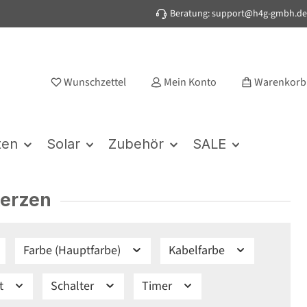
Beratung: support@h4g-gmbh.de
Wunschzettel
Mein Konto
Warenkorb
ten
Solar
Zubehör
SALE
erzen
Farbe (Hauptfarbe)
Kabelfarbe
kt
Schalter
Timer