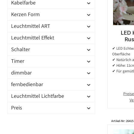
Kabelfarbe
Kerzen Form
Leuchtmittel ART
LED 
Leuchtmittel Effekt
Rus
Echt
Schalter
✔ LED Echtwa
Flamme 
Oberfläche
7cm - B
✔ Natürlich 
Timer
✔ Höhe: 11cm
✔ Für gemütl
dimmbar
fernbedienbar
Preise
Leuchtmittel Lichtfarbe
Ve
Preis
Artikel-Nr: 26415