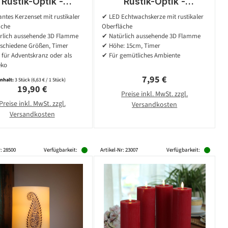
Rustik-Optik -
Rustik-Optik -
twachs - 3 Größen
Echtwachs - 3D
ntes Kerzenset mit rustikaler
✔ LED Echtwachskerze mit rustikaler
 7cm - Timer - weiß
Flamme - H: 15cm - D:
äche
Oberfläche
- 3er Set
7cm - Batterie - Timer
rlich aussehende 3D Flamme
✔ Natürlich aussehende 3D Flamme
- weiß
rschiedene Größen, Timer
✔ Höhe: 15cm, Timer
 für Adventskranz oder als
✔ Für gemütliches Ambiente
eko
Regulärer Preis:
7,95 €
Inhalt:
3 Stück
(6,63 € / 1 Stück)
Regulärer Preis:
19,90 €
Preise inkl. MwSt. zzgl.
Preise inkl. MwSt. zzgl.
Versandkosten
Versandkosten
r: 28500
Verfügbarkeit:
Artikel-Nr: 23007
Verfügbarkeit: