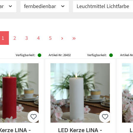
ar
fernbedienbar
Leuchtmittel Lichtfarbe
Seite
Seite
Seite
Seite
Seite
1
2
3
4
5
Verfügbarkeit:
Artikel-Nr: 26432
Verfügbarkeit:
Artikel-N
Kerze LINA -
LED Kerze LINA -
L