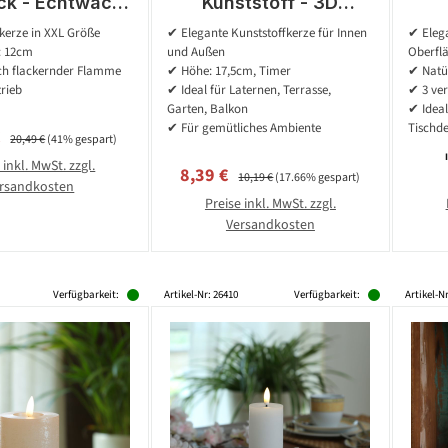
ck - Echtwachs
Kunststoff - 3D
ernde LED - H:
Flamme - H: 17,5cm -
Ech
erze in XXL Größe
✔ Elegante Kunststoffkerze für Innen
✔ Elega
 - D: 12cm -
D: 7,5cm - Timer - für
- D:
: 12cm
und Außen
Oberfl
eiß/grün
Innen/Außen - creme
ich flackernder Flamme
✔ Höhe: 17,5cm, Timer
✔ Natü
rieb
✔ Ideal für Laternen, Terrasse,
✔ 3 ve
Garten, Balkon
✔ Ideal
✔ Für gemütliches Ambiente
Tischd
spreis:
Regulärer Preis:
€
20,49 €
(41% gespart)
 inkl. MwSt. zzgl.
Verkaufspreis:
Regulärer Preis:
8,39 €
10,19 €
(17.66% gespart)
rsandkosten
Preise inkl. MwSt. zzgl.
Versandkosten
Verfügbarkeit:
Artikel-Nr: 26410
Verfügbarkeit:
Artikel-N