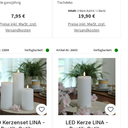
te ganzjährig
Tischdeko
Inhalt:
3 Stück
(6,63 € / 1 Stück)
Regulärer Preis:
Regulärer Preis:
7,95 €
19,90 €
Preise inkl. MwSt. zzgl.
Preise inkl. MwSt. zzgl.
Versandkosten
Versandkosten
r: 23004
Verfügbarkeit:
Artikel-Nr: 26433
Verfügbarkeit:
 Kerzenset LINA -
LED Kerze LINA -