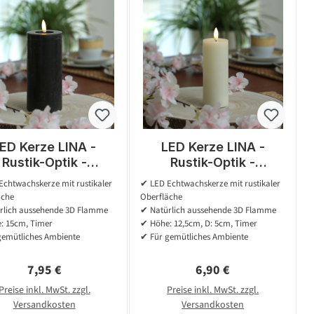
ED Kerze LINA -
LED Kerze LINA -
Rustik-Optik -
Rustik-Optik -
twachs - H: 15cm -
Echtwachs - H: 12,5cm
chtwachskerze mit rustikaler
✔ LED Echtwachskerze mit rustikaler
 7cm - Batterie -
- D: 5cm - Batterie -
äche
Oberfläche
Timer - schwarz
Timer - creme
rlich aussehende 3D Flamme
✔ Natürlich aussehende 3D Flamme
: 15cm, Timer
✔ Höhe: 12,5cm, D: 5cm, Timer
gemütliches Ambiente
✔ Für gemütliches Ambiente
Regulärer Preis:
Regulärer Preis:
7,95 €
6,90 €
Preise inkl. MwSt. zzgl.
Preise inkl. MwSt. zzgl.
Versandkosten
Versandkosten