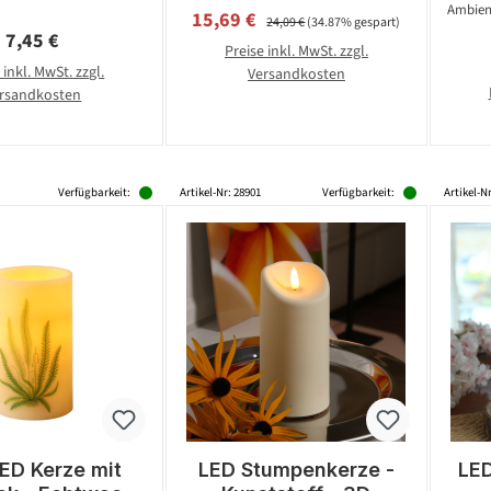
Ambien
Verkaufspreis:
Regulärer Preis:
15,69 €
24,09 €
(34.87% gespart)
Regulärer Preis:
7,45 €
Preise inkl. MwSt. zzgl.
 inkl. MwSt. zzgl.
Versandkosten
rsandkosten
Verfügbarkeit:
Artikel-Nr: 28901
Verfügbarkeit:
Artikel-N
ED Kerze mit
LED Stumpenkerze -
LED