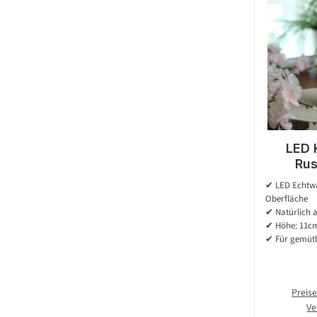
LED 
Rus
Echtwac
✔ LED Echtwa
D: 7cm
Oberfläche
Time
✔ Natürlich 
✔ Höhe: 11cm
✔ Für gemütl
Preise
Ve