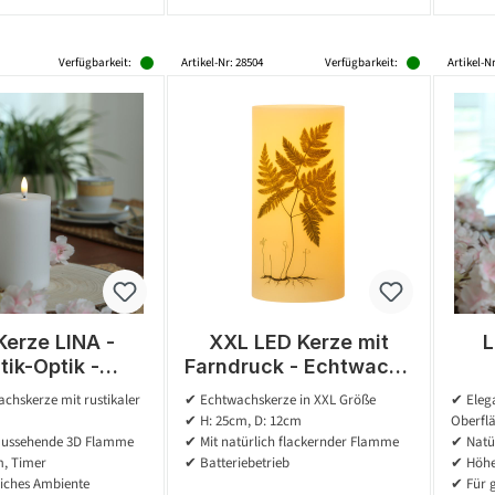
Verfügbarkeit:
Artikel-Nr: 28504
Verfügbarkeit:
Artikel-N
Kerze LINA -
XXL LED Kerze mit
L
tik-Optik -
Farndruck - Echtwachs
wachs - 3D
- flackernde LED - H:
chskerze mit rustikaler
✔ Echtwachskerze in XXL Größe
✔ Elega
- H: 11cm - D:
25cm - D: 12cm -
Fla
✔ H: 25cm, D: 12cm
Oberfl
atterie - Timer
weiß/grün
7cm
aussehende 3D Flamme
✔ Mit natürlich flackernder Flamme
✔ Natü
- weiß
, Timer
✔ Batteriebetrieb
✔ Höhe
iches Ambiente
✔ Für 