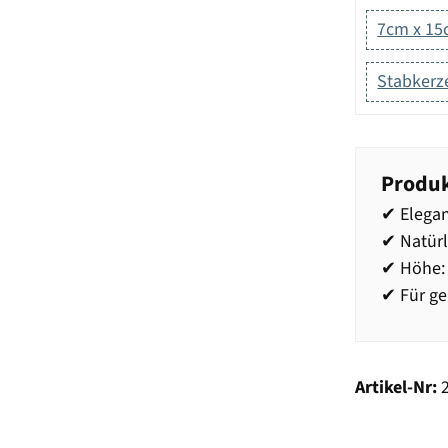
7cm x 1
Stabkerz
Produk
✔ Elegan
✔ Natür
✔ Höhe:
✔ Für ge
Artikel-Nr: