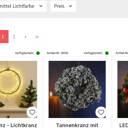
ittel Lichtfarbe
Preis
Seite
Seite
1
2
Verfügbarkeit:
Artikel-Nr: 28782
Verfügbarkeit:
Artikel-N
nz - Lichtkranz
Tannenkranz mit
LED