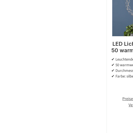
LED Lic
50 warm
45cm - 
✔ Leuchtende
✔ 50 warmwe
✔ Durchmess
✔ Farbe: silb
Preise
Ve