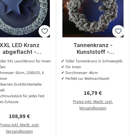
XXL LED Kranz
Tannenkranz -
abgeflacht -
Kunststoff -
hterkranz mit 2200
Schneeoptik - D: 46cm
oller XXL Leuchtkranz für Innen
✔ Toller Tannenkranz in Schneeoptik
armweißen LED -
- Innen - grün, weiß
ßen
✔ Für Innen
0cm - 8Modi/Timer
hmesser: 60cm, 2200LED, 8
✔ Durchmesser: 46cm
- Innen/Außen
Timer
✔ Perfekt zur Weihnachtszeit
ilbernen Drahtlichterkette
elt
Regulärer Preis:
16,79 €
chmuckstück für jedes Fest
Preise inkl. MwSt. zzgl.
des Zuhause
Versandkosten
Regulärer Preis:
108,99 €
Preise inkl. MwSt. zzgl.
Versandkosten