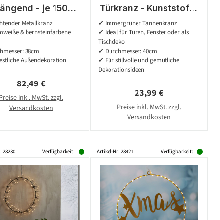
ängend - je 150
Türkranz - Kunststoff -
mweiße/bernsteinf
D: 40cm - Innen und
htender Metallkranz
✔ Immergrüner Tannenkranz
ne LED - D: 38cm -
Außen - grün
weiße & bernsteinfarbene
✔ Ideal für Türen, Fenster oder als
für Außen
Tischdeko
hmesser: 38cm
✔ Durchmesser: 40cm
estliche Außendekoration
✔ Für stillvolle und gemütliche
Dekorationsideen
Regulärer Preis:
82,49 €
Regulärer Preis:
23,99 €
Preise inkl. MwSt. zzgl.
Preise inkl. MwSt. zzgl.
Versandkosten
Versandkosten
r: 28230
Verfügbarkeit:
Artikel-Nr: 28421
Verfügbarkeit: