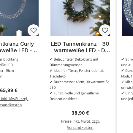
htkranz Curly -
LED Tannenkranz - 30
weiße LED - D:
warmweiße LED - D:
Metall - silber
45cm -
Lic
r Blickfang
✔ Beleuchteter Dekokranz mit
✔ Stilv
Dämmerungssensor -
w
iße LED
Dämmerungssensor
und Au
Batterie - für Außen
D:6
er: 45cm
✔ Ideal für Türen, Fenster oder als
✔ Durc
er
Tischdeko
Modi, 
✔ Durchmesser 45cm, 30 warmweiße
✔ Mit s
LED
umwick
Regulärer Preis:
65,99 €
✔ Für stillvolle und gemütliche
✔ Ein S
 inkl. MwSt. zzgl.
Dekorationsideen
und je
rsandkosten
Regulärer Preis:
38,90 €
Preise inkl. MwSt. zzgl.
Versandkosten