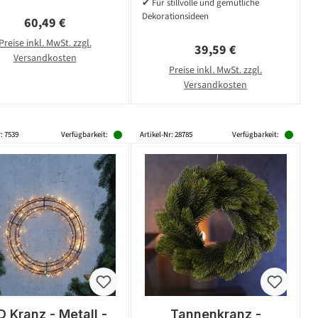
✔ Für stillvolle und gemütliche
Dekorationsideen
Regulärer Preis:
60,49 €
Preise inkl. MwSt. zzgl.
Regulärer Preis:
39,59 €
Versandkosten
Preise inkl. MwSt. zzgl.
Versandkosten
: 7539
Verfügbarkeit:
Artikel-Nr: 28785
Verfügbarkeit:
D Kranz - Metall -
Tannenkranz -