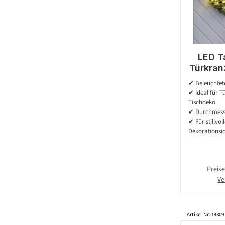
LED T
Türkranz
49 warm
✔ Beleuchtet
40c
✔ Ideal für T
Batt
Tischdeko
✔ Durchmesse
✔ Für stillvo
Dekorationsi
Preise
Ve
Artikel-Nr: 14309