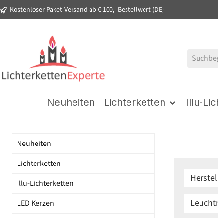
Kostenloser Paket-Versand ab € 100,- Bestellwert (DE)
springen
Zur Hauptnavigation springen
Neuheiten
Lichterketten
Illu-Li
Neuheiten
Lichterketten
Herstel
Illu-Lichterketten
Leucht
LED Kerzen