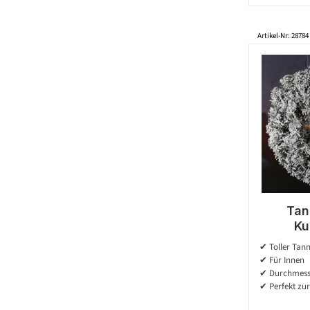
Artikel-Nr: 28784
Tan
Ku
Schneeo
✔ Toller Tan
- Inne
✔ Für Innen
✔ Durchmess
✔ Perfekt zur