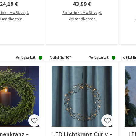
Regulärer Preis:
Regulärer Preis:
24,19 €
43,99 €
 inkl. MwSt. zzgl.
Preise inkl. MwSt. zzgl.
rsandkosten
Versandkosten
Verfügbarkeit:
Artikel-Nr: 4907
Verfügbarkeit:
Artikel-Nr
nenkranz -
LED Lichtkranz Curly -
LE