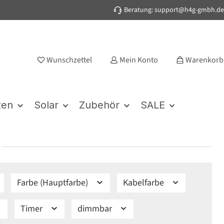
Beratung: support@h4g-gmbh.de
Wunschzettel
Mein Konto
Warenkorb
ten
Solar
Zubehör
SALE
Farbe (Hauptfarbe)
Kabelfarbe
Timer
dimmbar