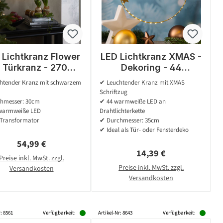
 Lichtkranz Flower
LED Lichtkranz XMAS -
- Türkranz - 270
Dekoring - 44
mweiße Dew Drop
warmweiße LED - D:
htender Kranz mit schwarzem
✔ Leuchtender Kranz mit XMAS
- D: 30cm - Indoor
30cm - Timer -
Schriftzug
- schwarz
Batteriebetrieb - gold
hmesser: 30cm
✔ 44 warmweiße LED an
warmweiße LED
Drahtlichterkette
 Transformator
✔ Durchmesser: 35cm
✔ Ideal als Tür- oder Fensterdeko
Regulärer Preis:
54,99 €
Regulärer Preis:
14,39 €
Preise inkl. MwSt. zzgl.
Preise inkl. MwSt. zzgl.
Versandkosten
Versandkosten
: 8561
Verfügbarkeit:
Artikel-Nr: 8643
Verfügbarkeit: