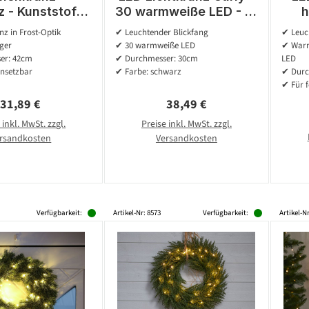
 - Kunststoff -
30 warmweiße LED - D:
h
et - D: 40cm -
30cm - Metall -
war
z in Frost-Optik
✔ Leuchtender Blickfang
✔ Leuc
 und Außen -
schwarz
arbe
ger
✔ 30 warmweiße LED
✔ Warm
grün
er: 42cm
✔ Durchmesser: 30cm
LED
insetzbar
✔ Farbe: schwarz
✔ Durc
✔ Für f
Regulärer Preis:
Regulärer Preis:
31,89 €
38,49 €
 inkl. MwSt. zzgl.
Preise inkl. MwSt. zzgl.
rsandkosten
Versandkosten
Verfügbarkeit:
Artikel-Nr: 8573
Verfügbarkeit:
Artikel-N