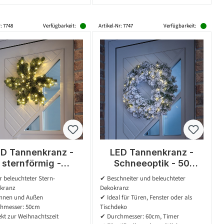
: 7748
Verfügbarkeit:
Artikel-Nr: 7747
Verfügbarkeit:
D Tannenkranz -
LED Tannenkranz -
sternförmig -
Schneeoptik - 50
Kunststoff - 50
warmweiße LED - D:
r beleuchteter Stern-
✔ Beschneiter und beleuchteter
rmweiße LED - D:
60cm - 8 Funktionen -
kranz
Dekokranz
50cm - Timer -
Batterie - grün, weiß
Innen und Außen
✔ Ideal für Türen, Fenster oder als
Batterie - grün
hmesser: 50cm
Tischdeko
kt zur Weihnachtszeit
✔ Durchmesser: 60cm, Timer