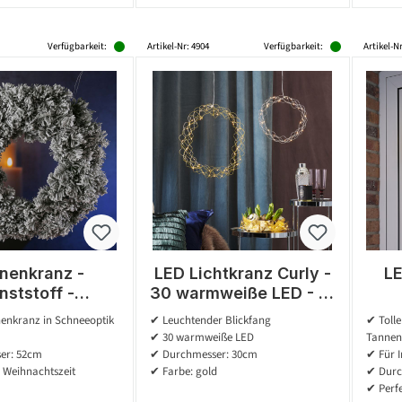
Verfügbarkeit:
Artikel-Nr: 4904
Verfügbarkeit:
Artikel-Nr
nenkranz -
LED Lichtkranz Curly -
LE
nststoff -
30 warmweiße LED - D:
ptik - D: 52cm
30cm - Metall - gold
nenkranz in Schneeoptik
✔ Leuchtender Blickfang
✔ Tolle
n - grün, weiß
wa
✔ 30 warmweiße LED
Tannen
er: 52cm
✔ Durchmesser: 30cm
✔ Für 
 Weihnachtszeit
✔ Farbe: gold
✔ Durc
✔ Perfe