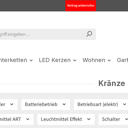
Vertrag widerrufen
chterketten
LED Kerzen
Wohnen
Gar
Kränze
ler
Batteriebetrieb
Betriebsart (elektr)
mittel ART
Leuchtmittel Effekt
Schalter