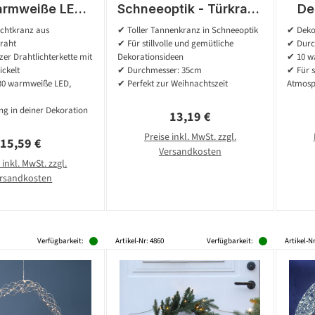
armweiße LED -
Schneeoptik - Türkranz
De
m - Batterie -
- Kunststoff - D: 35cm
30c
Lichtkranz aus
✔ Toller Tannenkranz in Schneeoptik
✔ Deko
- für Innen -
- Innen - grün, weiß
LE
raht
✔ Für stillvolle und gemütliche
✔ Durc
schwarz
er Drahtlichterkette mit
Dekorationsideen
✔ 10 w
ckelt
✔ Durchmesser: 35cm
✔ Für 
30 warmweiße LED,
✔ Perfekt zur Weihnachtszeit
Atmosp
ng in deiner Dekoration
Regulärer Preis:
13,19 €
Preise inkl. MwSt. zzgl.
Regulärer Preis:
15,59 €
Versandkosten
 inkl. MwSt. zzgl.
rsandkosten
Verfügbarkeit:
Artikel-Nr: 4860
Verfügbarkeit:
Artikel-N