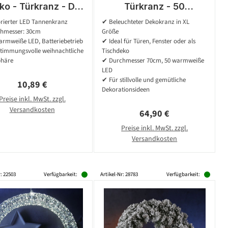
ko - Türkranz - D:
Türkranz - 50
m - 10 warmweiße
warmweiße LED - D:
rierter LED Tannenkranz
✔ Beleuchteter Dekokranz in XL
D - Batterie - für
70cm - Trafo - für
hmesser: 30cm
Größe
Innen - rot/gold
Innen/Außen
armweiße LED, Batteriebetrieb
✔ Ideal für Türen, Fenster oder als
stimmungsvolle weihnachtliche
Tischdeko
häre
✔ Durchmesser 70cm, 50 warmweiße
LED
✔ Für stillvolle und gemütliche
Regulärer Preis:
10,89 €
Dekorationsideen
Preise inkl. MwSt. zzgl.
Versandkosten
Regulärer Preis:
64,90 €
Preise inkl. MwSt. zzgl.
Versandkosten
r: 22503
Verfügbarkeit:
Artikel-Nr: 28783
Verfügbarkeit: