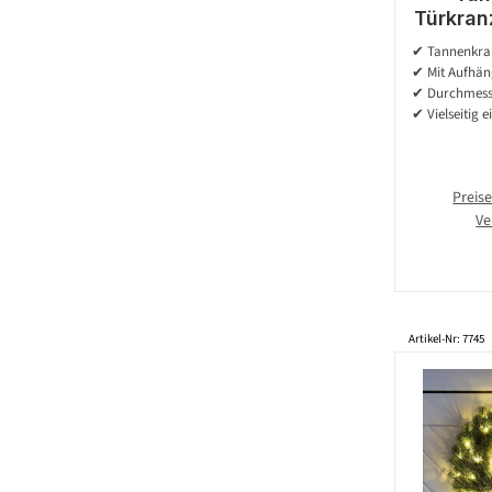
Türkranz
gefrost
✔ Tannenkran
Innen
✔ Mit Aufhän
✔ Durchmess
✔ Vielseitig e
Preise
Ve
Artikel-Nr: 7745