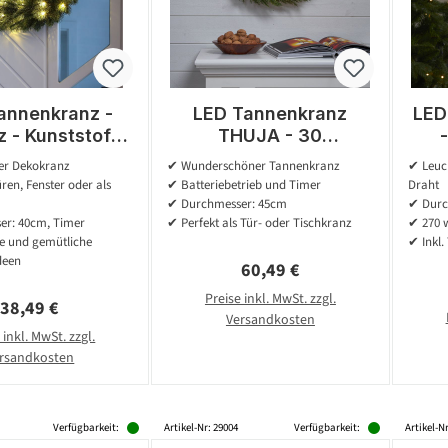
annenkranz -
LED Tannenkranz
LED
 - Kunststoff -
THUJA - 30
weiße LED - D:
warmweiße LED - D:
war
er Dekokranz
✔ Wunderschöner Tannenkranz
✔ Leuc
m - Timer -
45cm - Timer -
LED 
üren, Fenster oder als
✔ Batteriebetrieb und Timer
Draht
erie - grün
Batterie - für Außen -
✔ Durchmesser: 45cm
✔ Durc
grün
r: 40cm, Timer
✔ Perfekt als Tür- oder Tischkranz
✔ 270 
lle und gemütliche
✔ Inkl.
deen
Regulärer Preis:
60,49 €
Preise inkl. MwSt. zzgl.
Regulärer Preis:
38,49 €
Versandkosten
 inkl. MwSt. zzgl.
rsandkosten
Verfügbarkeit:
Artikel-Nr: 29004
Verfügbarkeit:
Artikel-Nr