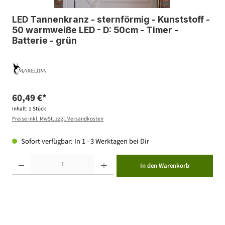
LED Tannenkranz - sternförmig - Kunststoff -
50 warmweiße LED - D: 50cm - Timer -
Batterie - grün
60,49 €*
Inhalt:
1 Stück
Preise inkl. MwSt. zzgl. Versandkosten
Sofort verfügbar: In 1 - 3 Werktagen bei Dir
Produkt Anzahl: Gib den gewünschten Wert ein oder benutze die Schaltflächen um die Anzahl zu erhöhen ode
In den Warenkorb