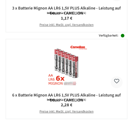
3 x Batterie Mignon AA LR6 1,5V PLUS Alkaline - Leistung auf
Dauer - CAMELION
Inhalt:
3 Stück
(0,39 € / 1 Stück)
Regulärer Preis:
1,17 €
Preise inkl. MwSt. zzgl. Versandkosten
Verfügbarkeit:
6 x Batterie Mignon AA LR6 1,5V PLUS Alkaline - Leistung auf
Dauer - CAMELION
Inhalt:
6 Stück
(0,38 € / 1 Stück)
Regulärer Preis:
2,28 €
Preise inkl. MwSt. zzgl. Versandkosten