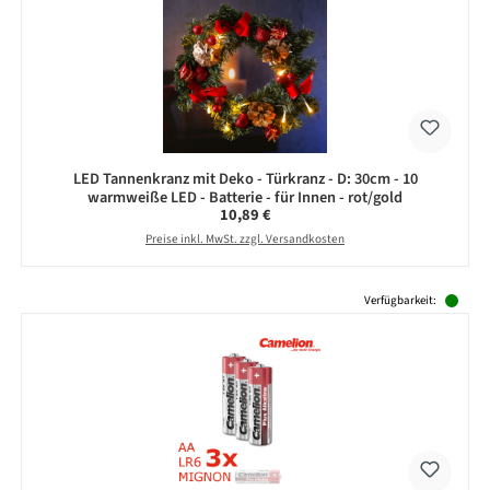
LED Tannenkranz mit Deko - Türkranz - D: 30cm - 10
warmweiße LED - Batterie - für Innen - rot/gold
Regulärer Preis:
10,89 €
Preise inkl. MwSt. zzgl. Versandkosten
Produktgalerie überspringen
Verfügbarkeit: