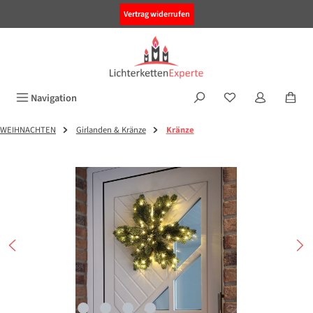
alt springen
Vertrag widerrufen
Navigation
WEIHNACHTEN
Girlanden & Kränze
Kränze
Bildergalerie überspringen