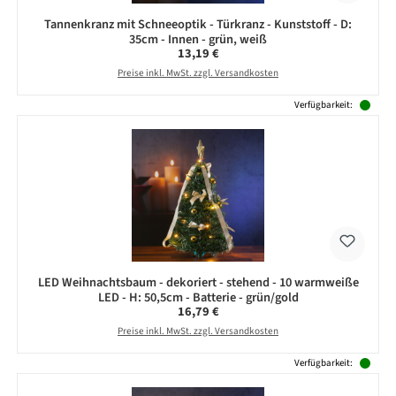
Tannenkranz mit Schneeoptik - Türkranz - Kunststoff - D:
35cm - Innen - grün, weiß
Regulärer Preis:
13,19 €
Preise inkl. MwSt. zzgl. Versandkosten
Verfügbarkeit:
LED Weihnachtsbaum - dekoriert - stehend - 10 warmweiße
LED - H: 50,5cm - Batterie - grün/gold
Regulärer Preis:
16,79 €
Preise inkl. MwSt. zzgl. Versandkosten
Verfügbarkeit: