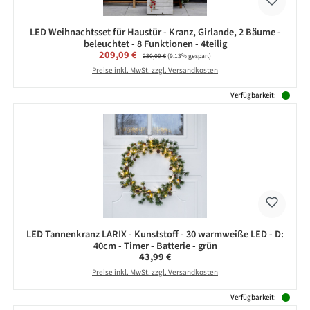
LED Weihnachtsset für Haustür - Kranz, Girlande, 2 Bäume -
beleuchtet - 8 Funktionen - 4teilig
Verkaufspreis:
209,09 €
Regulärer Preis:
230,09 €
(9.13% gespart)
Preise inkl. MwSt. zzgl. Versandkosten
Verfügbarkeit:
LED Tannenkranz LARIX - Kunststoff - 30 warmweiße LED - D:
40cm - Timer - Batterie - grün
Regulärer Preis:
43,99 €
Preise inkl. MwSt. zzgl. Versandkosten
Verfügbarkeit: