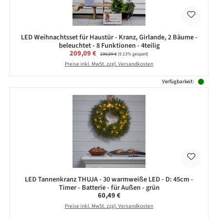
LED Weihnachtsset für Haustür - Kranz, Girlande, 2 Bäume -
beleuchtet - 8 Funktionen - 4teilig
Verkaufspreis:
209,09 €
Regulärer Preis:
230,09 €
(9.13% gespart)
Preise inkl. MwSt. zzgl. Versandkosten
Verfügbarkeit:
LED Tannenkranz THUJA - 30 warmweiße LED - D: 45cm -
Timer - Batterie - für Außen - grün
Regulärer Preis:
60,49 €
Preise inkl. MwSt. zzgl. Versandkosten