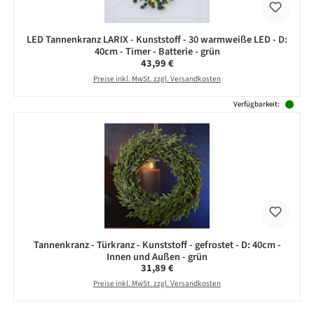
LED Tannenkranz LARIX - Kunststoff - 30 warmweiße LED - D:
40cm - Timer - Batterie - grün
Regulärer Preis:
43,99 €
Preise inkl. MwSt. zzgl. Versandkosten
Verfügbarkeit:
Tannenkranz - Türkranz - Kunststoff - gefrostet - D: 40cm -
Innen und Außen - grün
Regulärer Preis:
31,89 €
Preise inkl. MwSt. zzgl. Versandkosten