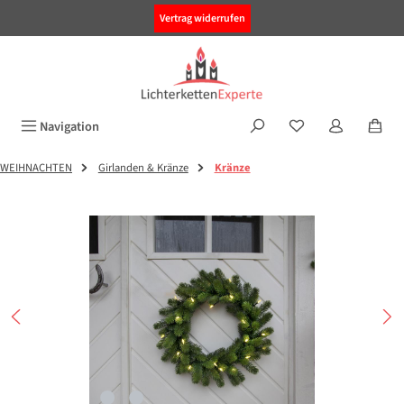
alt springen
Vertrag widerrufen
Navigation
WEIHNACHTEN
Girlanden & Kränze
Kränze
Bildergalerie überspringen