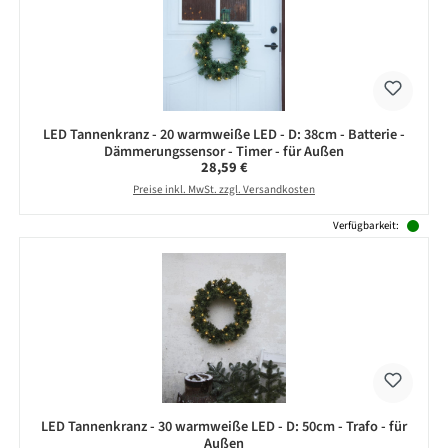
LED Tannenkranz - 20 warmweiße LED - D: 38cm - Batterie -
Dämmerungssensor - Timer - für Außen
Regulärer Preis:
28,59 €
Preise inkl. MwSt. zzgl. Versandkosten
Verfügbarkeit:
LED Tannenkranz - 30 warmweiße LED - D: 50cm - Trafo - für
Außen