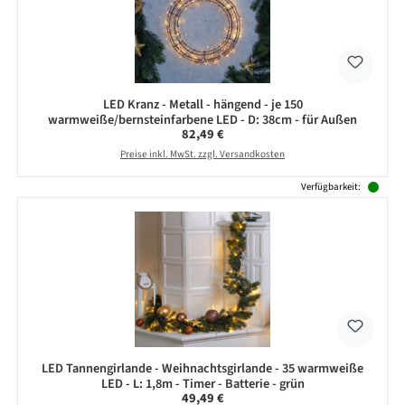
LED Kranz - Metall - hängend - je 150
warmweiße/bernsteinfarbene LED - D: 38cm - für Außen
Regulärer Preis:
82,49 €
Preise inkl. MwSt. zzgl. Versandkosten
Verfügbarkeit:
LED Tannengirlande - Weihnachtsgirlande - 35 warmweiße
LED - L: 1,8m - Timer - Batterie - grün
Regulärer Preis:
49,49 €