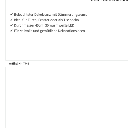
✔ Beleuchteter Dekokranz mit Dämmerungssensor
✔ Ideal für Türen, Fenster oder als Tischdeko
✔ Durchmesser 45cm, 30 warmweiße LED
✔ Für stillvolle und gemütliche Dekorationsideen
Artikel-Nr: 7744