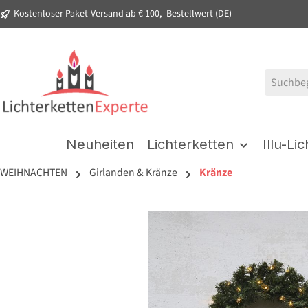
Kostenloser Paket-Versand ab € 100,- Bestellwert (DE)
springen
Zur Hauptnavigation springen
Neuheiten
Lichterketten
Illu-Li
WEIHNACHTEN
Girlanden & Kränze
Kränze
Bildergalerie überspringen