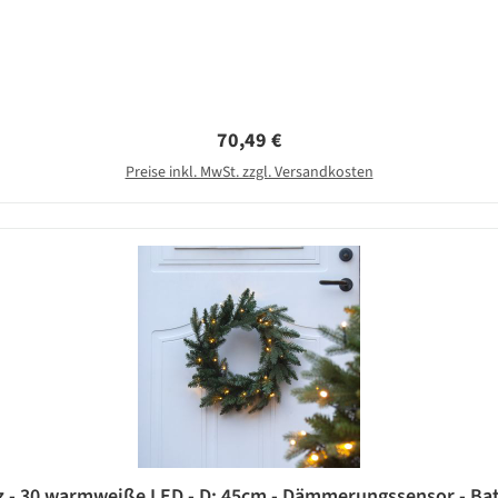
Regulärer Preis:
70,49 €
Preise inkl. MwSt. zzgl. Versandkosten
 - 30 warmweiße LED - D: 45cm - Dämmerungssensor - Batt