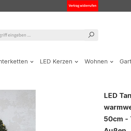
Vertrag widerrufen
chterketten
LED Kerzen
Wohnen
Gar
LED Tan
warmwei
50cm - 
Außen