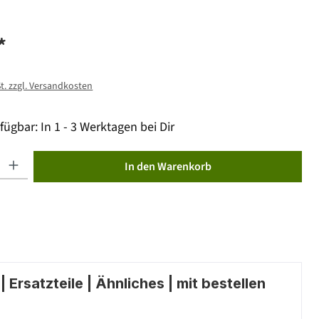
*
St. zzgl. Versandkosten
fügbar: In 1 - 3 Werktagen bei Dir
ib den gewünschten Wert ein oder benutze die Schaltflächen um die Anzahl zu erhöhen od
In den Warenkorb
 Ersatzteile | Ähnliches | mit bestellen