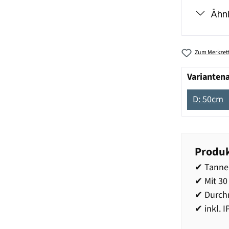
Ähnl
Zum Merkzett
Varianten
D: 50cm
Produk
✔ Tanne
✔ Mit 3
✔ Durch
✔ inkl. 