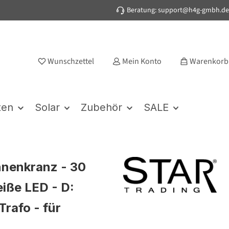
Beratung: support@h4g-gmbh.de
Wunschzettel
Mein Konto
Warenkorb
ten
Solar
Zubehör
SALE
nenkranz - 30
ße LED - D:
Trafo - für