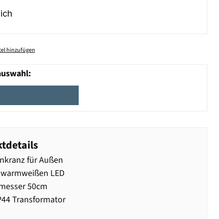
ich
el hinzufügen
auswahl:
tdetails
nkranz für Außen
0 warmweißen LED
messer 50cm
IP44 Transformator