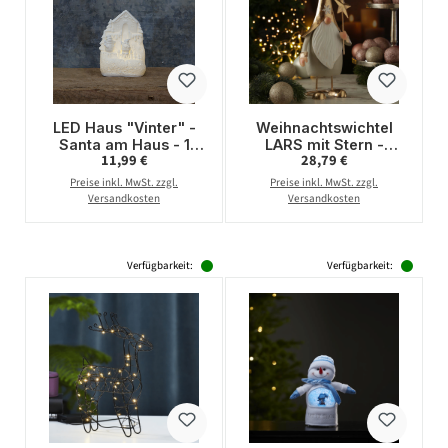
LED Haus "Vinter" -
Weihnachtswichtel
Santa am Haus - 1
LARS mit Stern -
Regulärer Preis:
Regulärer Preis:
11,99 €
28,79 €
warmweiße LED - H:
Dekofigur aus Metall -
15,5cm -
H: 35cm - gold, grau
Preise inkl. MwSt. zzgl.
Preise inkl. MwSt. zzgl.
Batteriebetrieb - weiß
Versandkosten
Versandkosten
Verfügbarkeit:
Verfügbarkeit: