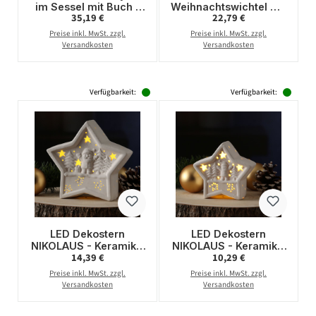
im Sessel mit Buch -
Weihnachtswichtel mit
Regulärer Preis:
Regulärer Preis:
35,19 €
22,79 €
Dekofigur - Polyresin -
beleuchteter Mütze -
H: 22cm - Batterie -
Dekofigur aus
Preise inkl. MwSt. zzgl.
Preise inkl. MwSt. zzgl.
Timer
Polyresin - H: 29cm -
Versandkosten
Versandkosten
Timer
Verfügbarkeit:
Verfügbarkeit:
LED Dekostern
LED Dekostern
NIKOLAUS - Keramik -
NIKOLAUS - Keramik -
Regulärer Preis:
Regulärer Preis:
14,39 €
10,29 €
weihnachtliches Motiv
weihnachtliches Motiv
- warmweiße LED - H:
- warmweiße LED -
Preise inkl. MwSt. zzgl.
Preise inkl. MwSt. zzgl.
16cm - Batterie - weiß
10,5cm - Batterie -
Versandkosten
Versandkosten
weiß