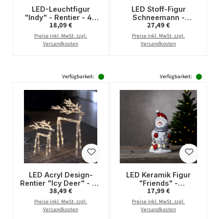
LED-Leuchtfigur
LED Stoff-Figur
"Indy" - Rentier - 40
Schneemann -
Regulärer Preis:
Regulärer Preis:
18,09 €
27,49 €
warmweiße LEDs - H:
Schneekugel mit
29,5cm -
Sensor - 1 warmweiße
Preise inkl. MwSt. zzgl.
Preise inkl. MwSt. zzgl.
Batteriebetrieb - Timer
LED - H: 26cm -
Versandkosten
Versandkosten
-schwarz
Batteriebetrieb
Verfügbarkeit:
Verfügbarkeit:
LED Acryl Design-
LED Keramik Figur
Rentier "Icy Deer" - 60
"Friends" -
Regulärer Preis:
Regulärer Preis:
38,49 €
17,99 €
warmweiße LED - H:
Schneemann - 6
40cm - inkl. Trafo -
warmweiße LED - H:
Preise inkl. MwSt. zzgl.
Preise inkl. MwSt. zzgl.
transparent
23cm - Batteriebetrieb
Versandkosten
Versandkosten