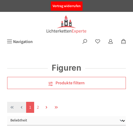
alt springen
Vertrag widerrufen
Navigation
Figuren
Produkte filtern
Seite
Seite
1
2