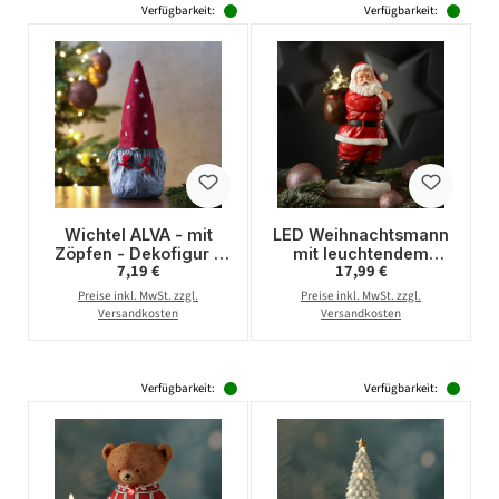
Verfügbarkeit:
Verfügbarkeit:
Wichtel ALVA - mit
LED Weihnachtsmann
Zöpfen - Dekofigur -
mit leuchtendem
Regulärer Preis:
Regulärer Preis:
7,19 €
17,99 €
Filz - H: 25,5cm - rote
Tannenbaum -
Mütze mit Sternen -
Dekofigur aus
Preise inkl. MwSt. zzgl.
Preise inkl. MwSt. zzgl.
grau
Polyresin - H: 30cm -
Versandkosten
Versandkosten
Batteriebetrieb
Verfügbarkeit:
Verfügbarkeit: