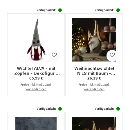
Verfügbarkeit:
Verfügbarkeit:
Wichtel ALVA - mit
Weihnachtswichtel
Zöpfen - Dekofigur -
NILS mit Baum -
Regulärer Preis:
Regulärer Preis:
65,99 €
26,39 €
Filz - H: 1m - graue
Dekofigur aus Metall -
biegbare Mütze -
H: 35cm - gold, grau
Preise inkl. MwSt. zzgl.
Preise inkl. MwSt. zzgl.
weinrote Sterne
Versandkosten
Versandkosten
Verfügbarkeit:
Verfügbarkeit: