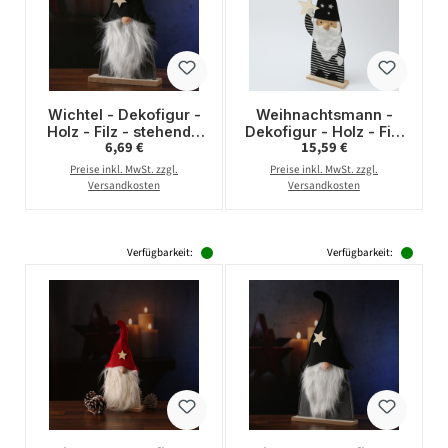
Wichtel - Dekofigur -
Weihnachtsmann -
Holz - Filz - stehend -
Dekofigur - Holz - Filz
Regulärer Preis:
Regulärer Preis:
6,69 €
15,59 €
H: 34cm - Mütze mit
- stehend - H: 87cm -
Stern - schwarz, grau
Streifen und Sterne -
Preise inkl. MwSt. zzgl.
Preise inkl. MwSt. zzgl.
schwarz
Versandkosten
Versandkosten
Verfügbarkeit:
Verfügbarkeit: