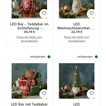
LED Bär - Teddybär im
LED
Schlafanzug -
Weihnachtswichtel mit
Regulärer Preis:
Regulärer Preis:
34,79 €
22,79 €
Dekofigur aus
beleuchteter Mütze -
Polyresin - H: 24cm -
Dekofigur aus
Preise inkl. MwSt. zzgl.
Preise inkl. MwSt. zzgl.
Batterie - Timer
Polyresin - H: 29cm -
Versandkosten
Versandkosten
Timer
Verfügbarkeit:
Verfügbarkeit:
LED Bär mit Teddybär
LED