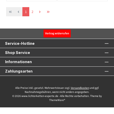
Seite
Seite
1
2
Vertrag widerrufen
Service-Hotline
Shop Service
Informationen
Zahlungsarten
Alle Preise inkl. gesetzl. Mehrwertsteuer zzgl.
Versandkosten
und ggf.
Nachnahmegebühren, wenn nicht anders angegeben.
© 2026 www.lichterketten-experte.de - Alle Rechte vorbehalten. Theme by
ThemeWare®