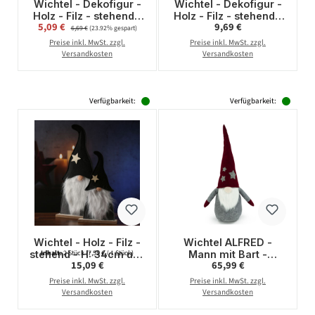
Wichtel - Dekofigur -
Wichtel - Dekofigur -
Holz - Filz - stehend -
Holz - Filz - stehend -
Verkaufspreis:
Regulärer Preis:
5,09 €
Regulärer Preis:
9,69 €
H: 34cm - Mütze mit
H: 48cm - Mütze mit
6,69 €
(23.92% gespart)
Stern - rot
Stern - schwarz, grau
Preise inkl. MwSt. zzgl.
Preise inkl. MwSt. zzgl.
Versandkosten
Versandkosten
Verfügbarkeit:
Verfügbarkeit:
Wichtel - Holz - Filz -
Wichtel ALFRED -
stehend - H: 34cm und
Mann mit Bart -
Inhalt:
2 Stück
(7,55 € / 1 Stück)
Regulärer Preis:
Regulärer Preis:
15,09 €
65,99 €
48cm - Mütze mit
Dekofigur - Filz - H: 1m
Stern - schwarz, grau
- weinrote biegbare
Preise inkl. MwSt. zzgl.
Preise inkl. MwSt. zzgl.
- 2er Set
Mütze - graue Sterne
Versandkosten
Versandkosten