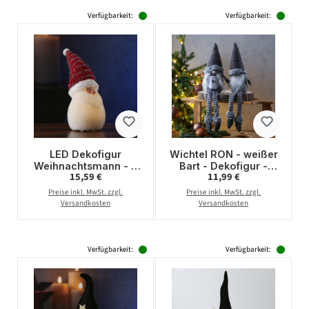
Verfügbarkeit:
Verfügbarkeit:
LED Dekofigur
Wichtel RON - weißer
Weihnachtsmann - 4
Bart - Dekofigur -
Regulärer Preis:
Regulärer Preis:
15,59 €
11,99 €
warmweiße LED - H:
Kantenhocker - H:
24cm - Batterie - rot,
45cm - graue Mütze
Preise inkl. MwSt. zzgl.
Preise inkl. MwSt. zzgl.
weiß
Versandkosten
Versandkosten
Verfügbarkeit:
Verfügbarkeit: