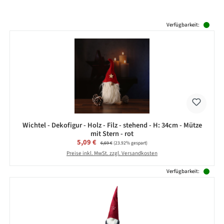
Produktgalerie überspringen
Verfügbarkeit:
Wichtel - Dekofigur - Holz - Filz - stehend - H: 34cm - Mütze
mit Stern - rot
Verkaufspreis:
5,09 €
Regulärer Preis:
6,69 €
(23.92% gespart)
Preise inkl. MwSt. zzgl. Versandkosten
Verfügbarkeit: