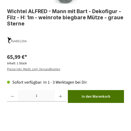
Wichtel ALFRED - Mann mit Bart - Dekofigur -
Filz - H: 1m - weinrote biegbare Mütze - graue
Sterne
65,99 €*
Inhalt:
1 Stück
Preise inkl. MwSt. zzgl. Versandkosten
Sofort verfügbar: In 1 - 3 Werktagen bei Dir
Produkt Anzahl: Gib den gewünschten Wert ein oder benutze die Schaltflächen um die Anzahl zu erhöhen ode
In den Warenkorb