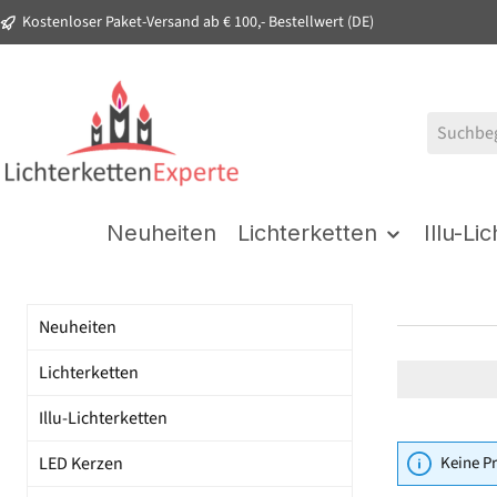
Kostenloser Paket-Versand ab € 100,- Bestellwert (DE)
springen
Zur Hauptnavigation springen
Neuheiten
Lichterketten
Illu-Li
Neuheiten
Lichterketten
Illu-Lichterketten
LED Kerzen
Keine P