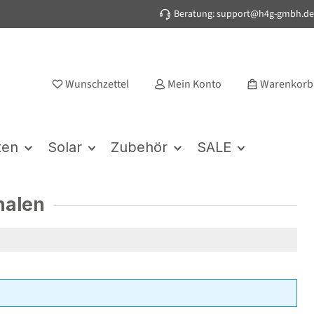
Beratung: support@h4g-gmbh.de
Wunschzettel
Mein Konto
Warenkorb
ten
Solar
Zubehör
SALE
halen