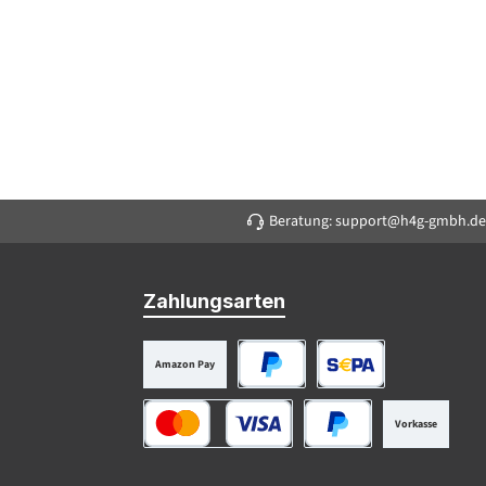
Beratung: support@h4g-gmbh.de
Zahlungsarten
Amazon Pay
PayPal
SEPA Lastschrift
Vorkasse
Kredit- oder Debitkarte
Später Bezahlen