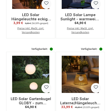
LED Solar
LED Solar Lampe
Hängeleuchte eckig -
Sunlight - warmweiße
Verkaufspreis:
Regulärer Preis:
3,99 €
Regulärer Preis:
64,90 €
Laterne - 3
LED - H: 35cm, D:
9,59 €
(58.39% gespart)
warmweiße LED - H:
29cm - hängend,
Preise inkl. MwSt. zzgl.
Preise inkl. MwSt. zzgl.
14,5cm -
schwarz
Versandkosten
Versandkosten
Dämmerungssensor -
schwarz
Verfügbarkeit:
Verfügbarkeit:
LED Solar Gartenkugel
LED Solar
GLOBY - zum
Laterne/Hängeleuchte
Regulärer Preis:
Verkaufspreis:
64,90 €
33,99 €
Regulärer Preis:
Aufhängen - H: 29cm,
- Rattanoptik -
45,89 €
(25.93% gespart)