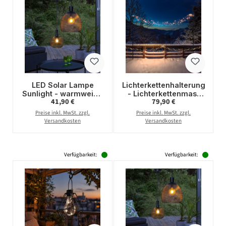
LED Solar Lampe
Lichterkettenhalterung
Sunlight - warmweiße
- Lichterkettenmast
Regulärer Preis:
Regulärer Preis:
41,90 €
79,90 €
LED - H: 24cm, D:
mit Erdspieß -
19cm - hängend -
Gartenstab - H: 2,8m -
Preise inkl. MwSt. zzgl.
Preise inkl. MwSt. zzgl.
schwarz
für Außen - 2er Set
Versandkosten
Versandkosten
Verfügbarkeit:
Verfügbarkeit: