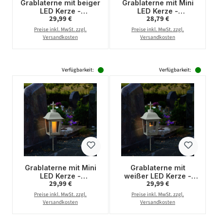
Grablaterne mit beiger
Grablaterne mit Mini
LED Kerze -
LED Kerze -
Regulärer Preis:
Regulärer Preis:
29,99 €
28,79 €
Grablampe mit 2
Grablampe mit 2
wechselbaren
wechselbaren
Preise inkl. MwSt. zzgl.
Preise inkl. MwSt. zzgl.
Spitzen/Erdspieß - H:
Spitzen/Erdspieß - H:
Versandkosten
Versandkosten
51cm - weiß
51cm - weiß
Verfügbarkeit:
Verfügbarkeit:
Grablaterne mit Mini
Grablaterne mit
LED Kerze -
weißer LED Kerze -
Regulärer Preis:
Regulärer Preis:
29,99 €
29,99 €
Grablampe mit 2
Grablampe mit 2
wechselbaren
wechselbaren
Preise inkl. MwSt. zzgl.
Preise inkl. MwSt. zzgl.
Spitzen/Erdspieß - H:
Spitzen/Erdspieß - H:
Versandkosten
Versandkosten
51cm - weiß
51cm - weiß