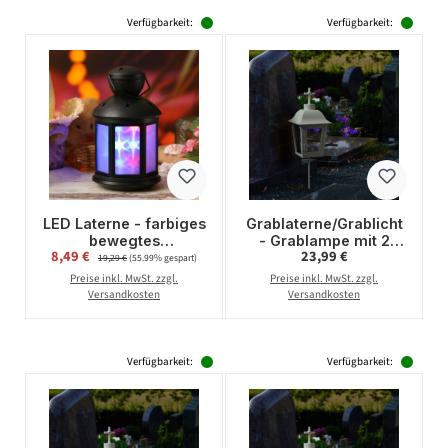
Verfügbarkeit:
Verfügbarkeit:
LED Laterne - farbiges
Grablaterne/Grablicht
bewegtes
- Grablampe mit 2
Verkaufspreis:
Regulärer Preis:
8,49 €
Regulärer Preis:
23,99 €
Sternenmuster - H:
wechselbaren Spitzen
19,29 €
(55.99% gespart)
22cm - Batteriebetrieb
- mit Erdspieß - H:
Preise inkl. MwSt. zzgl.
Preise inkl. MwSt. zzgl.
- schwarz
51cm - weiß
Versandkosten
Versandkosten
Verfügbarkeit:
Verfügbarkeit: