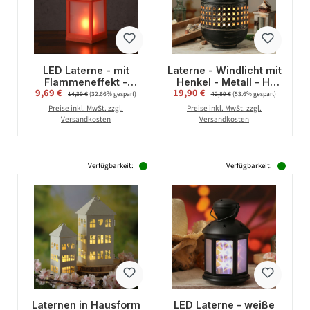
LED Laterne - mit
Laterne - Windlicht mit
Flammeneffekt -
Henkel - Metall - H:
Verkaufspreis:
Verkaufspreis:
9,69 €
Regulärer Preis:
19,90 €
Regulärer Preis:
flackernde LED - H:
31cm - schwarz,
14,39 €
(32.66% gespart)
42,89 €
(53.6% gespart)
24cm - Batteriebetrieb
kupfer
Preise inkl. MwSt. zzgl.
Preise inkl. MwSt. zzgl.
- orange
Versandkosten
Versandkosten
Verfügbarkeit:
Verfügbarkeit:
Laternen in Hausform
LED Laterne - weiße