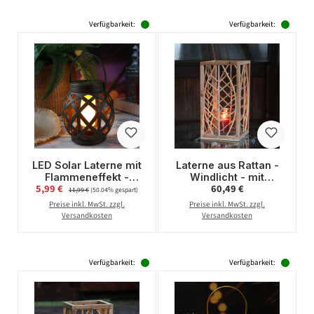
Verfügbarkeit:
Verfügbarkeit:
LED Solar Laterne mit
Laterne aus Rattan -
Flammeneffekt -
Windlicht - mit
Verkaufspreis:
Regulärer Preis:
5,99 €
Regulärer Preis:
60,49 €
flackernde LED - H:
Glaseinsatz - H:
11,99 €
(50.04% gespart)
16cm - D: 14,5cm - für
45,5cm - natur
Preise inkl. MwSt. zzgl.
Preise inkl. MwSt. zzgl.
Außen - schwarz
Versandkosten
Versandkosten
Verfügbarkeit:
Verfügbarkeit: