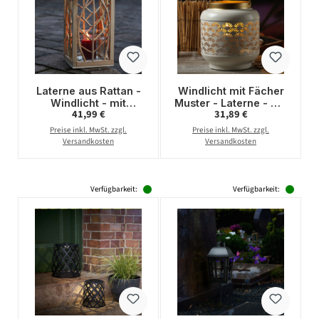
Laterne aus Rattan -
Windlicht mit Fächer
Windlicht - mit
Muster - Laterne - mit
Regulärer Preis:
Regulärer Preis:
41,99 €
31,89 €
Glaseinsatz - H: 30cm
Henkel - Metall - H:
- natur
20cm - creme
Preise inkl. MwSt. zzgl.
Preise inkl. MwSt. zzgl.
Versandkosten
Versandkosten
Verfügbarkeit:
Verfügbarkeit: