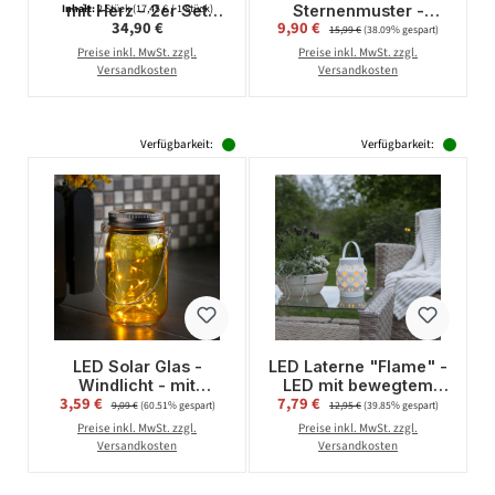
mit Herz - 2er Set
Sternenmuster -
Inhalt:
2 Stück
(17,45 € / 1 Stück)
Regulärer Preis:
Verkaufspreis:
34,90 €
9,90 €
Regulärer Preis:
Metallhäuser -
bewegt/Dauerleuchten
15,99 €
(38.09% gespart)
Lichthäuser - H:
- H: 22cm -
Preise inkl. MwSt. zzgl.
Preise inkl. MwSt. zzgl.
30cm/23cm - weiß
Batteriebetrieb -
Versandkosten
Versandkosten
schwarz
Verfügbarkeit:
Verfügbarkeit:
LED Solar Glas -
LED Laterne "Flame" -
Windlicht - mit
LED mit bewegtem
Verkaufspreis:
Verkaufspreis:
3,59 €
Regulärer Preis:
7,79 €
Regulärer Preis:
Drahtlichterkette -
Feuereffekt - H: 16cm,
9,09 €
(60.51% gespart)
12,95 €
(39.85% gespart)
Lichtsensor - H: 14cm
D: 14cm - Timer - weiß
Preise inkl. MwSt. zzgl.
Preise inkl. MwSt. zzgl.
- D: 8cm - gelb
Versandkosten
Versandkosten