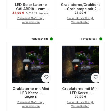
LED Solar Laterne
Grablaterne/Grablicht
CALABRIA - zum
- Grablampe mit 2
Verkaufspreis:
Regulärer Preis:
38,99 €
Regulärer Preis:
23,99 €
Hängen o. Stellen -
wechselbaren Spitzen
54,99 €
(29.1% gespart)
warmweiße LED - H:
- mit Erdspieß - H:
Preise inkl. MwSt. zzgl.
Preise inkl. MwSt. zzgl.
28cm - Lichtsensor -
51cm - schwarz
Versandkosten
Versandkosten
f.Außen
Verfügbarkeit:
Verfügbarkeit:
Grablaterne mit Mini
Grablaterne mit Mini
LED Kerze -
LED Kerze -
Regulärer Preis:
Regulärer Preis:
29,99 €
29,99 €
Grablampe mit 2
Grablampe mit 2
wechselbaren
wechselbaren
Preise inkl. MwSt. zzgl.
Preise inkl. MwSt. zzgl.
Spitzen/Erdspieß - H:
Spitzen/Erdspieß - H:
Versandkosten
Versandkosten
51cm - schwarz
51cm - schwarz