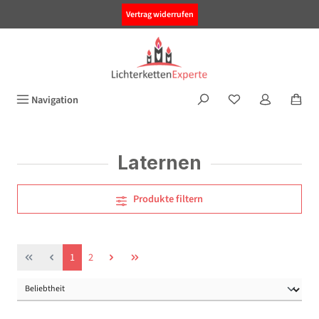
alt springen
Vertrag widerrufen
Navigation
Laternen
Produkte filtern
Seite
Seite
1
2