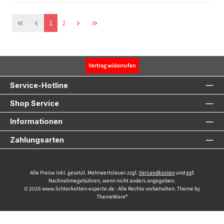
Seite
Seite
1
2
Vertrag widerrufen
Service-Hotline
Shop Service
Informationen
Zahlungsarten
Alle Preise inkl. gesetzl. Mehrwertsteuer zzgl.
Versandkosten
und ggf.
Nachnahmegebühren, wenn nicht anders angegeben.
© 2026 www.lichterketten-experte.de - Alle Rechte vorbehalten. Theme by
ThemeWare®