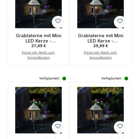
Grablaterne mit Mini
Grablaterne mit Mini
LED Kerze -
LED Kerze -
Regulärer Preis:
Regulärer Preis:
27,49 €
29,99 €
Grablampe mit 2
Grablampe mit 2
wechselbaren
wechselbaren
Preise inkl. MwSt. zzgl.
Preise inkl. MwSt. zzgl.
Spitzen/Erdspieß - H:
Spitzen/Erdspieß - H:
Versandkosten
Versandkosten
51cm - weiß
51cm - weiß
Verfügbarkeit:
Verfügbarkeit: