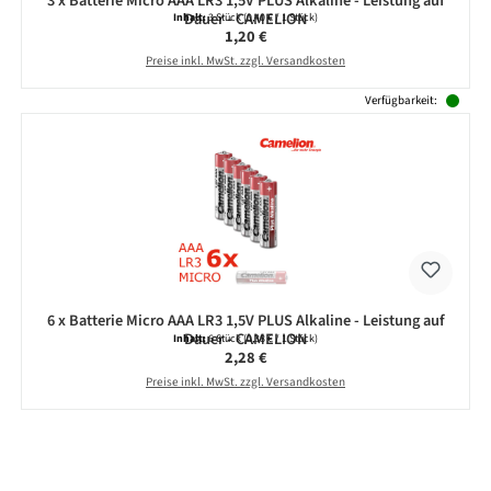
3 x Batterie Micro AAA LR3 1,5V PLUS Alkaline - Leistung auf
Dauer - CAMELION
Inhalt:
3 Stück
(0,40 € / 1 Stück)
Regulärer Preis:
1,20 €
Preise inkl. MwSt. zzgl. Versandkosten
Verfügbarkeit:
6 x Batterie Micro AAA LR3 1,5V PLUS Alkaline - Leistung auf
Dauer - CAMELION
Inhalt:
6 Stück
(0,38 € / 1 Stück)
Regulärer Preis:
2,28 €
Preise inkl. MwSt. zzgl. Versandkosten