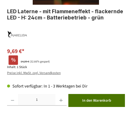
LED Laterne - mit Flammeneffekt - flackernde
LED - H: 24cm - Batteriebetrieb - grün
9,69 €*
%
14,39 €
(32.66% gespart)
Inhalt:
1 Stück
Preise inkl. MwSt. zzgl. Versandkosten
Sofort verfügbar: In 1 - 3 Werktagen bei Dir
Produkt Anzahl: Gib den gewünschten Wert ein oder benutze die Schaltflächen um die Anzahl zu erhöhen ode
In den Warenkorb