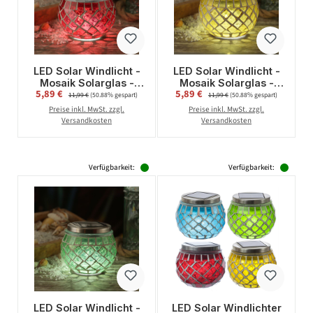
LED Solar Windlicht -
LED Solar Windlicht -
Mosaik Solarglas -
Mosaik Solarglas -
Verkaufspreis:
Verkaufspreis:
5,89 €
Regulärer Preis:
5,89 €
Regulärer Preis:
kaltweiße LED -
kaltweiße LED -
11,99 €
(50.88% gespart)
11,99 €
(50.88% gespart)
Lichtsensor - H: 9cm -
Lichtsensor - H: 9cm -
Preise inkl. MwSt. zzgl.
Preise inkl. MwSt. zzgl.
für Außen - rot
für Außen - gelb
Versandkosten
Versandkosten
Verfügbarkeit:
Verfügbarkeit:
LED Solar Windlicht -
LED Solar Windlichter