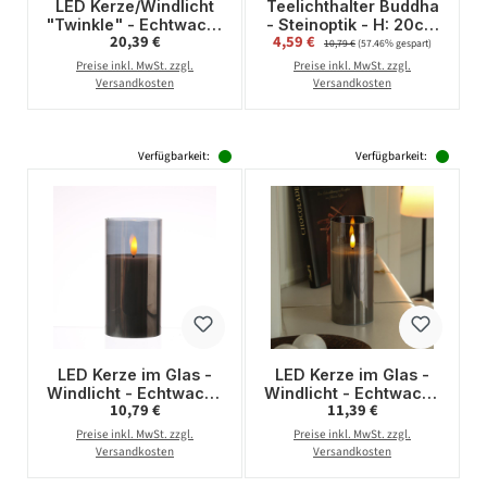
LED Kerze/Windlicht
Teelichthalter Buddha
"Twinkle" - Echtwachs
- Steinoptik - H: 20cm
Regulärer Preis:
Verkaufspreis:
20,39 €
4,59 €
Regulärer Preis:
- mechanische
- grau
10,79 €
(57.46% gespart)
Flamme - Timer - H:
Preise inkl. MwSt. zzgl.
Preise inkl. MwSt. zzgl.
15cm - rauchschwarz
Versandkosten
Versandkosten
Verfügbarkeit:
Verfügbarkeit:
LED Kerze im Glas -
LED Kerze im Glas -
Windlicht - Echtwachs
Windlicht - Echtwachs
Regulärer Preis:
Regulärer Preis:
10,79 €
11,39 €
- flackernde 3D
- flackernde 3D
Flamme - Timer - H:
Flamme - Timer - H:
Preise inkl. MwSt. zzgl.
Preise inkl. MwSt. zzgl.
15cm - rauchgrau
17,5cm - rauchgrau
Versandkosten
Versandkosten