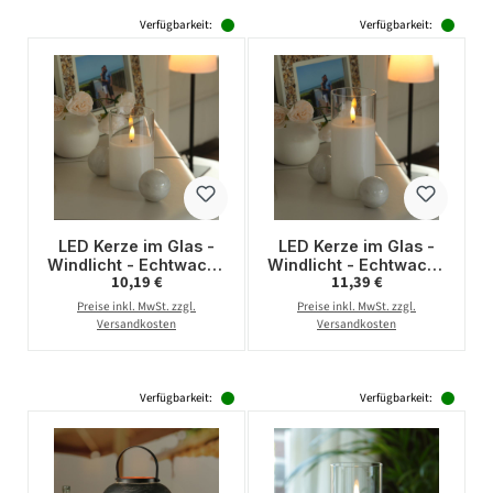
Verfügbarkeit:
Verfügbarkeit:
LED Kerze im Glas -
LED Kerze im Glas -
Windlicht - Echtwachs
Windlicht - Echtwachs
Regulärer Preis:
Regulärer Preis:
10,19 €
11,39 €
- flackernde 3D
- flackernde 3D
Flamme - Timer - H:
Flamme - Timer - H:
Preise inkl. MwSt. zzgl.
Preise inkl. MwSt. zzgl.
12,5cm - D: 7,5cm
17,5cm - D: 7,5cm
Versandkosten
Versandkosten
Verfügbarkeit:
Verfügbarkeit: