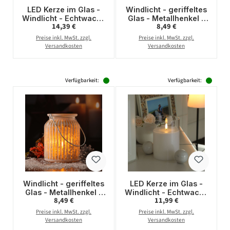
LED Kerze im Glas -
Windlicht - geriffeltes
Windlicht - Echtwachs
Glas - Metallhenkel -
Regulärer Preis:
Regulärer Preis:
14,39 €
8,49 €
- 3D Flamme - Timer -
H: 14,5cm - weiß,
H: 17,5cm - D: 7,5cm -
kupfer
Preise inkl. MwSt. zzgl.
Preise inkl. MwSt. zzgl.
rosa
Versandkosten
Versandkosten
Verfügbarkeit:
Verfügbarkeit:
Windlicht - geriffeltes
LED Kerze im Glas -
Glas - Metallhenkel -
Windlicht - Echtwachs
Regulärer Preis:
Regulärer Preis:
8,49 €
11,99 €
H: 14,5cm - weiß, gold
- flackernde 3D
Flamme - Timer - H:
Preise inkl. MwSt. zzgl.
Preise inkl. MwSt. zzgl.
15cm - D: 10cm
Versandkosten
Versandkosten