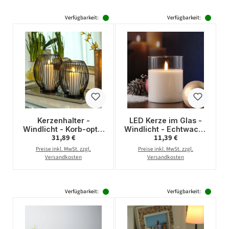
Verfügbarkeit:
Verfügbarkeit:
Kerzenhalter -
LED Kerze im Glas -
Windlicht - Korb-optik
Windlicht - Echtwachs
Regulärer Preis:
Regulärer Preis:
31,89 €
11,39 €
- Metall - H: 18cm, H:
- flackernde 3D
15,5cm - oval-
Flamme - Timer - H:
Preise inkl. MwSt. zzgl.
Preise inkl. MwSt. zzgl.
schwarz - 2er Set
12,5cm - D: 10cm
Versandkosten
Versandkosten
Verfügbarkeit:
Verfügbarkeit: