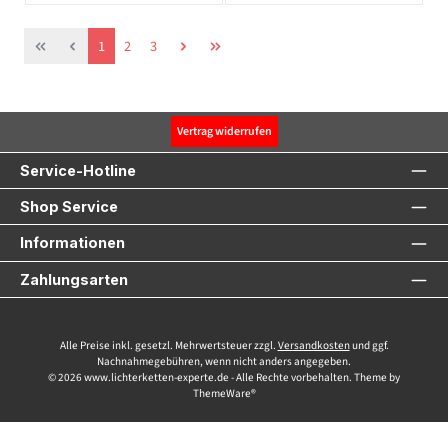
Seite
Seite
Seite
1
2
3
Vertrag widerrufen
Service-Hotline
Shop Service
Informationen
Zahlungsarten
Alle Preise inkl. gesetzl. Mehrwertsteuer zzgl.
Versandkosten
und ggf.
Nachnahmegebühren, wenn nicht anders angegeben.
© 2026 www.lichterketten-experte.de - Alle Rechte vorbehalten. Theme by
ThemeWare®