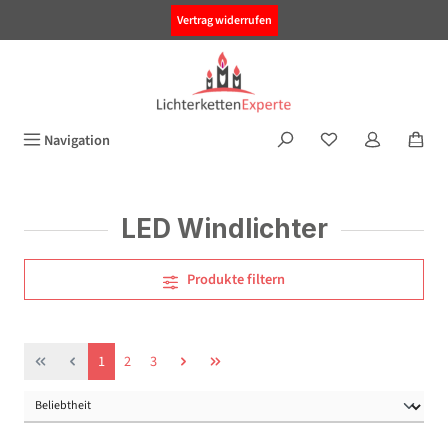
alt springen
Vertrag widerrufen
Navigation
LED Windlichter
Produkte filtern
Seite
Seite
Seite
1
2
3