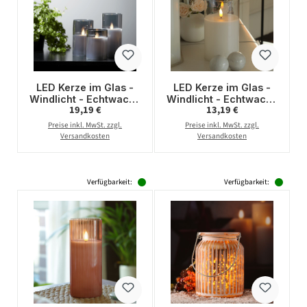
LED Kerze im Glas -
LED Kerze im Glas -
Windlicht - Echtwachs
Windlicht - Echtwachs
Regulärer Preis:
Regulärer Preis:
19,19 €
13,19 €
- flackernde gelbe
- flackernde 3D
Flamme - Timer - H:
Flamme - Timer - H:
Preise inkl. MwSt. zzgl.
Preise inkl. MwSt. zzgl.
12,5cm - grau
17,5cm - D: 10cm
Versandkosten
Versandkosten
Verfügbarkeit:
Verfügbarkeit: