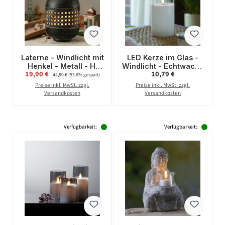
Laterne - Windlicht mit
LED Kerze im Glas -
Henkel - Metall - H:
Windlicht - Echtwachs
Verkaufspreis:
Regulärer Preis:
19,90 €
Regulärer Preis:
10,79 €
31cm - schwarz,
- flackernde 3D
42,89 €
(53.6% gespart)
kupfer
Flamme - Timer - H:
Preise inkl. MwSt. zzgl.
Preise inkl. MwSt. zzgl.
15cm - D: 7,5cm
Versandkosten
Versandkosten
Verfügbarkeit:
Verfügbarkeit: