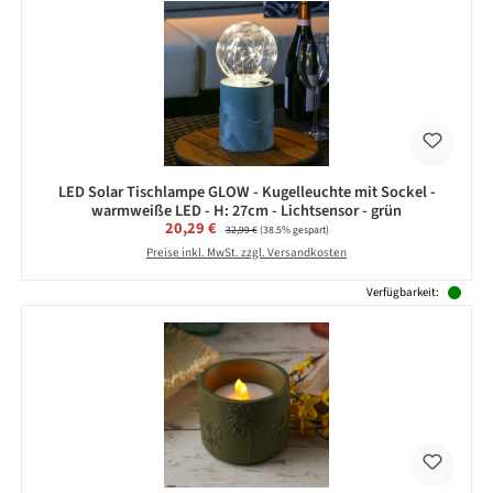
LED Solar Tischlampe GLOW - Kugelleuchte mit Sockel -
warmweiße LED - H: 27cm - Lichtsensor - grün
Verkaufspreis:
20,29 €
Regulärer Preis:
32,99 €
(38.5% gespart)
Preise inkl. MwSt. zzgl. Versandkosten
Verfügbarkeit: