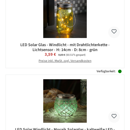
LED Solar Glas - Windlicht - mit Drahtlichterkette -
Lichtsensor - H: 14cm - D: 8cm - grün
Verkaufspreis:
3,59 €
Regulärer Preis:
9,09 €
(60.51% gespart)
Preise inkl. MwSt. zzgl. Versandkosten
Verfügbarkeit:
LED Solar Windlicht - Mosaik Solarglas - kaltweiße LED -