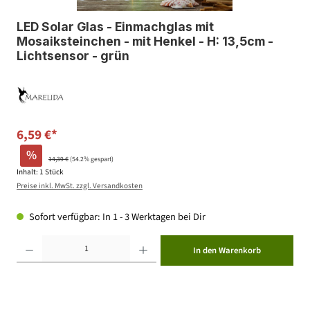
LED Solar Glas - Einmachglas mit
Mosaiksteinchen - mit Henkel - H: 13,5cm -
Lichtsensor - grün
6,59 €*
%
14,39 €
(54.2% gespart)
Inhalt:
1 Stück
Preise inkl. MwSt. zzgl. Versandkosten
Sofort verfügbar: In 1 - 3 Werktagen bei Dir
Produkt Anzahl: Gib den gewünschten Wert ein oder benutze die Schaltflächen um die Anzahl zu erhöhen ode
In den Warenkorb