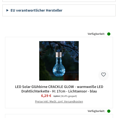
EU verantwortlicher Hersteller
Produktgalerie überspringen
Verfügbarkeit:
LED Solar Glühbirne CRACKLE GLOW - warmweiße LED
Drahtlichterkette - H: 17cm - Lichtsensor - blau
Verkaufspreis:
6,29 €
Regulärer Preis:
9,89 €
(36.4% gespart)
Preise inkl. MwSt. zzgl. Versandkosten
Verfügbarkeit: