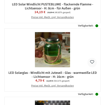
LED Solar Windlicht PUSTEBLUME - flackernde Flamme -
Lichtsensor - H: 8cm - für Außen - grün
Verkaufspreis:
14,19 €
Regulärer Preis:
23,99 €
(40.85% gespart)
Preise inkl. MwSt. zzgl. Versandkosten
Verfügbarkeit:
LED Solarglas - Windlicht mit Juteseil - Glas - warmweiße LED
- Lichtsensor - H: 16cm - grün
Verkaufspreis:
4,79 €
Regulärer Preis:
11,49 €
(58.31% gespart)
Preise inkl. MwSt. zzgl. Versandkosten
Verfügbarkeit: