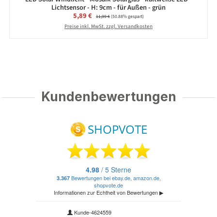
Lichtsensor - H: 9cm - für Außen - grün
Verkaufspreis:
5,89 €
Regulärer Preis:
11,99 €
(50.88% gespart)
Preise inkl. MwSt. zzgl. Versandkosten
Kundenbewertungen