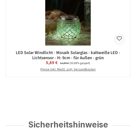
LED Solar Windlicht - Mosaik Solarglas - kaltweiße LED -
Lichtsensor - H: 9cm - für Außen - grün
Verkaufspreis:
5,89 €
Regulärer Preis:
11,99 €
(50.88% gespart)
Preise inkl. MwSt. zzgl. Versandkosten
Sicherheitshinweise