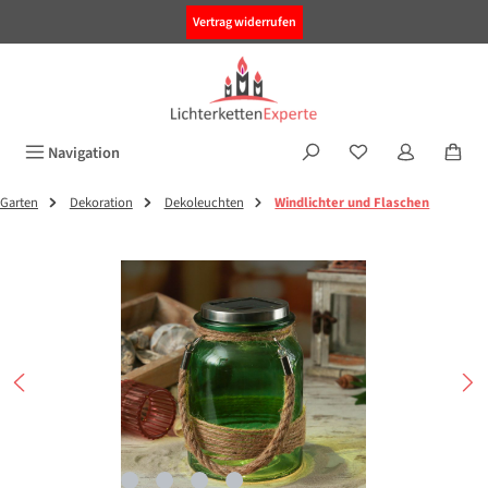
alt springen
Vertrag widerrufen
Navigation
Garten
Dekoration
Dekoleuchten
Windlichter und Flaschen
Bildergalerie überspringen