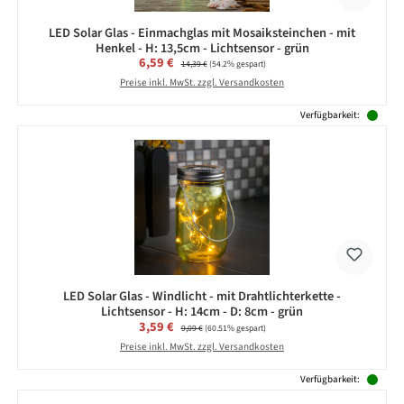
LED Solar Glas - Einmachglas mit Mosaiksteinchen - mit
Henkel - H: 13,5cm - Lichtsensor - grün
Verkaufspreis:
6,59 €
Regulärer Preis:
14,39 €
(54.2% gespart)
Preise inkl. MwSt. zzgl. Versandkosten
Verfügbarkeit:
LED Solar Glas - Windlicht - mit Drahtlichterkette -
Lichtsensor - H: 14cm - D: 8cm - grün
Verkaufspreis:
3,59 €
Regulärer Preis:
9,09 €
(60.51% gespart)
Preise inkl. MwSt. zzgl. Versandkosten
Verfügbarkeit: