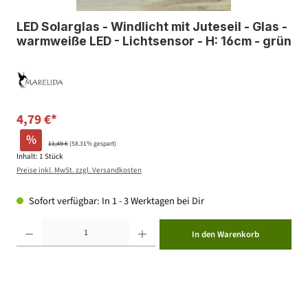
LED Solarglas - Windlicht mit Juteseil - Glas -
warmweiße LED - Lichtsensor - H: 16cm - grün
4,79 €*
%
11,49 €
(58.31% gespart)
Inhalt:
1 Stück
Preise inkl. MwSt. zzgl. Versandkosten
Sofort verfügbar: In 1 - 3 Werktagen bei Dir
Produkt Anzahl: Gib den gewünschten Wert ein oder benutze die Schaltflächen um die Anzahl zu erhöhen ode
In den Warenkorb