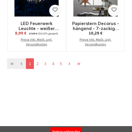
LED Feuerwerk
Papierstern Decorus -
Leuchte - weißer
hängend - 7-zackig -
Verkaufspreis:
Regulärer Preis:
8,99 €
Regulärer Preis:
10,29 €
Polarstern/Pusteblume
D: 63cm - silber
17,99 €
(50.03% gespart)
- hängend - D: 25cm -
Preise inkl. MwSt. zzgl.
Preise inkl. MwSt. zzgl.
80LED - 8 Modi -
Versandkosten
Versandkosten
Batterie
Seite
Seite
Seite
Seite
Seite
1
2
3
4
5
Vertrag widerrufen