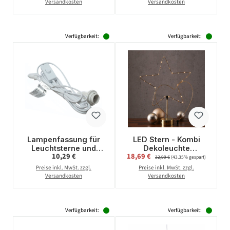
- weiß
Batteriebetrieb -
Versandkosten
Versandkosten
schwarz
Verfügbarkeit:
Verfügbarkeit:
Lampenfassung für
LED Stern - Kombi
Leuchtsterne und
Dekoleuchte
Regulärer Preis:
Verkaufspreis:
10,29 €
18,69 €
Regulärer Preis:
Hängeartikel - Länge
Herz/Stern -
32,99 €
(43.35% gespart)
ca. 5m - E14 Fassung -
wechselbarer Aufsatz
Preise inkl. MwSt. zzgl.
Preise inkl. MwSt. zzgl.
mit Schalter
- H:50cm - Batterie -
Versandkosten
Versandkosten
Timer - gold
Verfügbarkeit:
Verfügbarkeit: