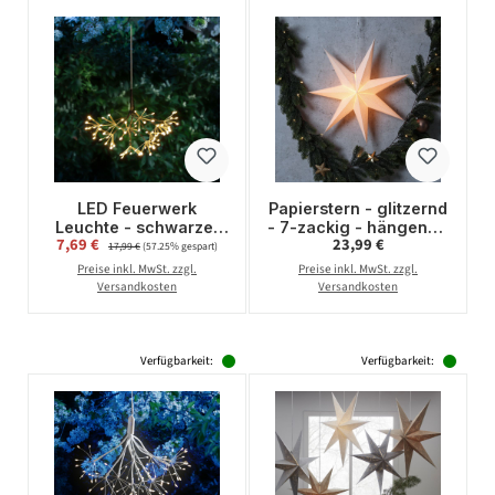
LED Feuerwerk
Papierstern - glitzernd
Leuchte - schwarzer
- 7-zackig - hängend -
Verkaufspreis:
Regulärer Preis:
7,69 €
Regulärer Preis:
23,99 €
Polarstern/Pusteblume
D: 60cm - inkl. E14
17,99 €
(57.25% gespart)
- D: 25cm - 80LED -
Fassung u. Kabel -
Preise inkl. MwSt. zzgl.
Preise inkl. MwSt. zzgl.
8Modi - Batterie
weiß, silber
Versandkosten
Versandkosten
Verfügbarkeit:
Verfügbarkeit: