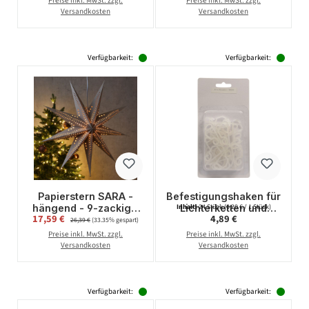
Preise inkl. MwSt. zzgl.
Preise inkl. MwSt. zzgl.
Fassung - weiß
Versandkosten
Versandkosten
Verfügbarkeit:
Verfügbarkeit:
Papierstern SARA -
Befestigungshaken für
hängend - 9-zackig -
Lichterketten und
Inhalt:
24 Stück
(0,20 € / 1 Stück)
Verkaufspreis:
Regulärer Preis:
17,59 €
Regulärer Preis:
4,89 €
D: 69cm - inkl. E14
Lichtschläuche -
26,39 €
(33.35% gespart)
Fassung und Kabel -
Kunststoff - H: 3,1cm -
Preise inkl. MwSt. zzgl.
Preise inkl. MwSt. zzgl.
braun
24er Set
Versandkosten
Versandkosten
Verfügbarkeit:
Verfügbarkeit: