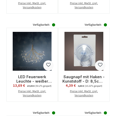
- D: 25cm - 100LED - 8
USB Betrieb - stehend
Preise inkl. MwSt. zzgl.
Preise inkl. MwSt. zzgl.
Funkt. - Fernb.
- warmweiß
Versandkosten
Versandkosten
Verfügbarkeit:
Verfügbarkeit:
LED Feuerwerk
Saugnapf mit Haken -
Leuchte - weißer
Kunststoff - D: 8,5cm -
Verkaufspreis:
Verkaufspreis:
13,69 €
Regulärer Preis:
4,39 €
Regulärer Preis:
Polarstern/Pusteblume
transparent
27,49 €
(50.2% gespart)
4,89 €
(10.22% gespart)
- hängend - D: 25cm -
Preise inkl. MwSt. zzgl.
Preise inkl. MwSt. zzgl.
100LED - 8Funkt. -
Versandkosten
Versandkosten
Fernb.
Verfügbarkeit:
Verfügbarkeit: