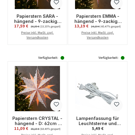
Papierstern SARA -
Papierstern EMMA -
hängend - 9-zackig -
hängend - 9-zackig -
Verkaufspreis:
Verkaufspreis:
17,59 €
Regulärer Preis:
13,19 €
Regulärer Preis:
D: 69cm - inkl. E14
D: 58cm - inkl. E14
26,39 €
(33.35% gespart)
24,19 €
(45.47% gespart)
Fassung und Kabel -
Fassung und Kabel -
Preise inkl. MwSt. zzgl.
Preise inkl. MwSt. zzgl.
weiß
weiß
Versandkosten
Versandkosten
Verfügbarkeit:
Verfügbarkeit:
Papierstern CRYSTAL -
Lampenfassung für
hängend - D: 62cm -
Leuchtsterne und
Verkaufspreis:
Regulärer Preis:
11,09 €
Regulärer Preis:
5,49 €
inkl. E14 Fassung und
Hängeartikel - Länge
35,19 €
(68.49% gespart)
Kabel - weiß
ca. 3,5 m - E14