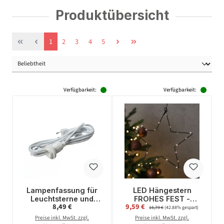
Produktübersicht
Seite
Seite
Seite
Seite
Seite
1
2
3
4
5
Verfügbarkeit:
Verfügbarkeit:
Lampenfassung für
LED Hängestern
Leuchtsterne und
FROHES FEST -
Regulärer Preis:
Verkaufspreis:
8,49 €
9,59 €
Regulärer Preis:
Hängeartikel - Länge
Metallstern - 5-zackig
16,79 €
(42.88% gespart)
ca. 5 m - E14 Fassung
- D: 27cm - 20 LED -
Preise inkl. MwSt. zzgl.
Preise inkl. MwSt. zzgl.