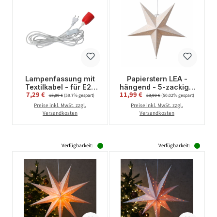
Lampenfassung mit
Papierstern LEA -
Textilkabel - für E27
hängend - 5-zackig -
Verkaufspreis:
Verkaufspreis:
7,29 €
Regulärer Preis:
11,99 €
Regulärer Preis:
Leuchmittel - L:5m -
D: 55cm - inkl. E14
18,09 €
(59.7% gespart)
23,99 €
(50.02% gespart)
Schalter - rote
Fassung und Kabel -
Preise inkl. MwSt. zzgl.
Preise inkl. MwSt. zzgl.
Porzellanfassung -
weiß
Versandkosten
Versandkosten
weiß
Verfügbarkeit:
Verfügbarkeit: