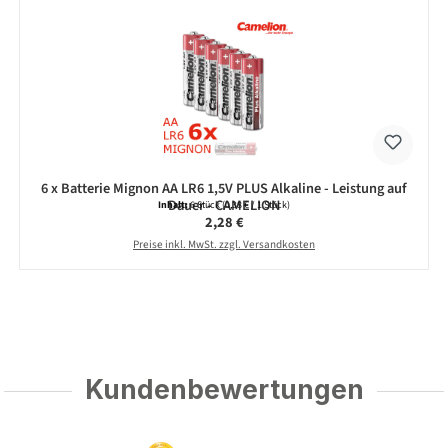
6 x Batterie Mignon AA LR6 1,5V PLUS Alkaline - Leistung auf
Dauer - CAMELION
Inhalt:
6 Stück
(0,38 € / 1 Stück)
Regulärer Preis:
2,28 €
Preise inkl. MwSt. zzgl. Versandkosten
Kundenbewertungen