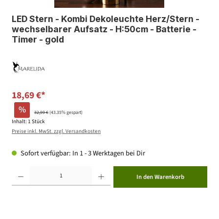
LED Stern - Kombi Dekoleuchte Herz/Stern -
wechselbarer Aufsatz - H:50cm - Batterie -
Timer - gold
18,69 €*
%
32,99 €
(43.35% gespart)
Inhalt:
1 Stück
Preise inkl. MwSt. zzgl. Versandkosten
Sofort verfügbar: In 1 - 3 Werktagen bei Dir
Produkt Anzahl: Gib den gewünschten Wert ein oder benutze die Schaltflächen um die Anzahl zu erhöhen ode
In den Warenkorb