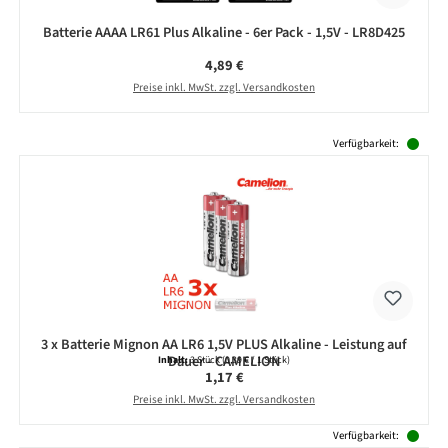
Batterie AAAA LR61 Plus Alkaline - 6er Pack - 1,5V - LR8D425
Regulärer Preis:
4,89 €
Preise inkl. MwSt. zzgl. Versandkosten
Produktgalerie überspringen
Verfügbarkeit:
3 x Batterie Mignon AA LR6 1,5V PLUS Alkaline - Leistung auf
Dauer - CAMELION
Inhalt:
3 Stück
(0,39 € / 1 Stück)
Regulärer Preis:
1,17 €
Preise inkl. MwSt. zzgl. Versandkosten
Verfügbarkeit: