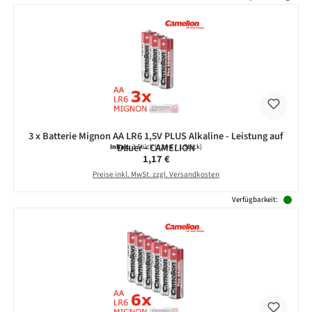
3 x Batterie Mignon AA LR6 1,5V PLUS Alkaline - Leistung auf
Dauer - CAMELION
Inhalt:
3 Stück
(0,39 € / 1 Stück)
Regulärer Preis:
1,17 €
Preise inkl. MwSt. zzgl. Versandkosten
Verfügbarkeit: