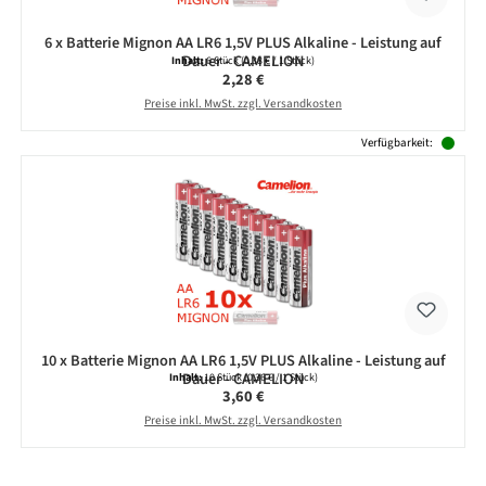
6 x Batterie Mignon AA LR6 1,5V PLUS Alkaline - Leistung auf
Dauer - CAMELION
Inhalt:
6 Stück
(0,38 € / 1 Stück)
Regulärer Preis:
2,28 €
Preise inkl. MwSt. zzgl. Versandkosten
Verfügbarkeit:
10 x Batterie Mignon AA LR6 1,5V PLUS Alkaline - Leistung auf
Dauer - CAMELION
Inhalt:
10 Stück
(0,36 € / 1 Stück)
Regulärer Preis:
3,60 €
Preise inkl. MwSt. zzgl. Versandkosten