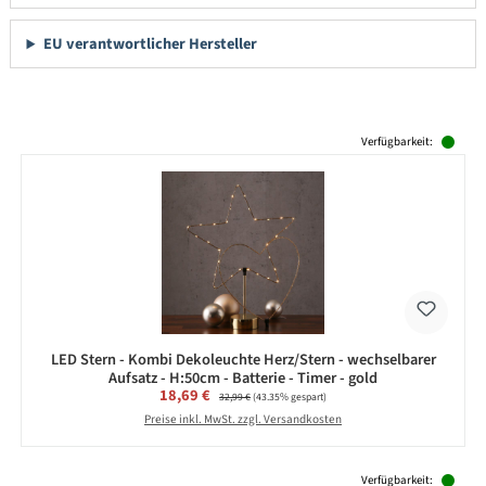
EU verantwortlicher Hersteller
Produktgalerie überspringen
Verfügbarkeit:
LED Stern - Kombi Dekoleuchte Herz/Stern - wechselbarer
Aufsatz - H:50cm - Batterie - Timer - gold
Verkaufspreis:
18,69 €
Regulärer Preis:
32,99 €
(43.35% gespart)
Preise inkl. MwSt. zzgl. Versandkosten
Produktgalerie überspringen
Verfügbarkeit: