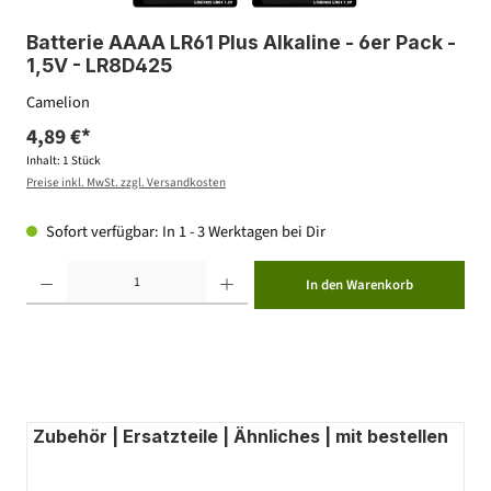
Batterie AAAA LR61 Plus Alkaline - 6er Pack -
1,5V - LR8D425
Camelion
4,89 €*
Inhalt:
1 Stück
Preise inkl. MwSt. zzgl. Versandkosten
Sofort verfügbar: In 1 - 3 Werktagen bei Dir
Produkt Anzahl: Gib den gewünschten Wert ein oder benutze die Schaltflächen um die Anzahl zu erhöhen ode
In den Warenkorb
Zubehör | Ersatzteile | Ähnliches | mit bestellen