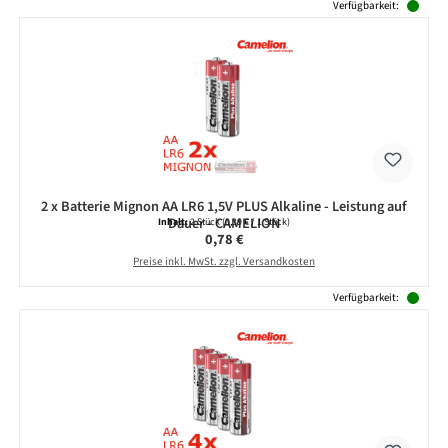
Verfügbarkeit:
2 x Batterie Mignon AA LR6 1,5V PLUS Alkaline - Leistung auf
Dauer - CAMELION
Inhalt:
2 Stück
(0,39 € / 1 Stück)
Regulärer Preis:
0,78 €
Preise inkl. MwSt. zzgl. Versandkosten
Verfügbarkeit: