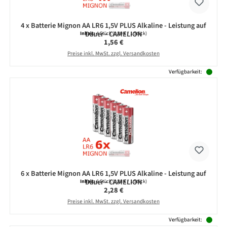
4 x Batterie Mignon AA LR6 1,5V PLUS Alkaline - Leistung auf
Dauer - CAMELION
Inhalt:
4 Stück
(0,39 € / 1 Stück)
Regulärer Preis:
1,56 €
Preise inkl. MwSt. zzgl. Versandkosten
Verfügbarkeit:
6 x Batterie Mignon AA LR6 1,5V PLUS Alkaline - Leistung auf
Dauer - CAMELION
Inhalt:
6 Stück
(0,38 € / 1 Stück)
Regulärer Preis:
2,28 €
Preise inkl. MwSt. zzgl. Versandkosten
Verfügbarkeit: