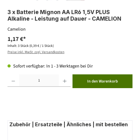
3 x Batterie Mignon AA LR6 1,5V PLUS
Alkaline - Leistung auf Dauer - CAMELION
Camelion
1,17 €*
Inhalt:
3 Stück
(0,39 € / 1 Stück)
Preise inkl. MwSt. zzgl. Versandkosten
Sofort verfügbar: In 1 - 3 Werktagen bei Dir
Produkt Anzahl: Gib den gewünschten Wert ein oder benutze die Schaltflächen um die Anzahl zu erhöhen ode
In den Warenkorb
Zubehör | Ersatzteile | Ähnliches | mit bestellen