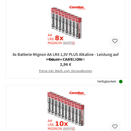
8x Batterie Mignon AA LR6 1,5V PLUS Alkaline - Leistung auf
Dauer - CAMELION
Inhalt:
8 Stück
(0,37 € / 1 Stück)
Regulärer Preis:
2,96 €
Preise inkl. MwSt. zzgl. Versandkosten
Verfügbarkeit: