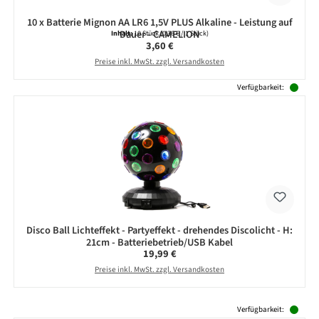
10 x Batterie Mignon AA LR6 1,5V PLUS Alkaline - Leistung auf
Dauer - CAMELION
Inhalt:
10 Stück
(0,36 € / 1 Stück)
Regulärer Preis:
3,60 €
Preise inkl. MwSt. zzgl. Versandkosten
Verfügbarkeit:
Disco Ball Lichteffekt - Partyeffekt - drehendes Discolicht - H:
21cm - Batteriebetrieb/USB Kabel
Regulärer Preis:
19,99 €
Preise inkl. MwSt. zzgl. Versandkosten
Produktgalerie überspringen
Verfügbarkeit: