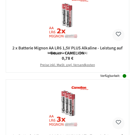
2 x Batterie Mignon AA LR6 1,5V PLUS Alkaline - Leistung auf
Dauer - CAMELION
Inhalt:
2 Stück
(0,39 € / 1 Stück)
Regulärer Preis:
0,78 €
Preise inkl. MwSt. zzgl. Versandkosten
Verfügbarkeit: