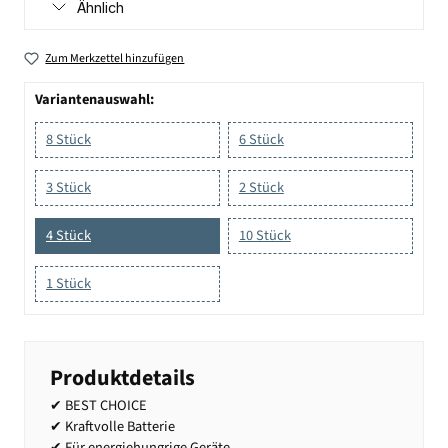
Ähnlich
Zum Merkzettel hinzufügen
Variantenauswahl:
8 Stück
6 Stück
3 Stück
2 Stück
4 Stück
10 Stück
1 Stück
Produktdetails
✔ BEST CHOICE
✔ Kraftvolle Batterie
✔ Für energiehungrige Geräte