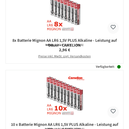
8x Batterie Mignon AA LR6 1,5V PLUS Alkaline - Leistung auf
Dauer - CAMELION
Inhalt:
8 Stück
(0,37 € / 1 Stück)
Regulärer Preis:
2,96 €
Preise inkl. MwSt. zzgl. Versandkosten
Verfügbarkeit:
10 x Batterie Mignon AA LR6 1,5V PLUS Alkaline - Leistung auf