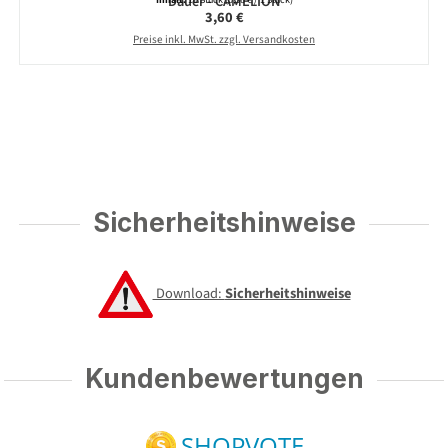
Dauer - CAMELION
Inhalt:
10 Stück
(0,36 € / 1 Stück)
Regulärer Preis:
3,60 €
Preise inkl. MwSt. zzgl. Versandkosten
Sicherheitshinweise
Download:
Sicherheitshinweise
Kundenbewertungen