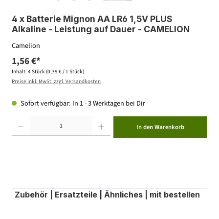
4 x Batterie Mignon AA LR6 1,5V PLUS
Alkaline - Leistung auf Dauer - CAMELION
Camelion
1,56 €*
Inhalt:
4 Stück
(0,39 € / 1 Stück)
Preise inkl. MwSt. zzgl. Versandkosten
Sofort verfügbar: In 1 - 3 Werktagen bei Dir
Produkt Anzahl: Gib den gewünschten Wert ein oder benutze die Schaltflächen um die Anzahl zu erhöhen ode
In den Warenkorb
Zubehör | Ersatzteile | Ähnliches | mit bestellen