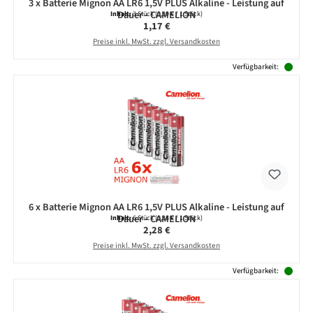
3 x Batterie Mignon AA LR6 1,5V PLUS Alkaline - Leistung auf
Dauer - CAMELION
Inhalt:
3 Stück
(0,39 € / 1 Stück)
Regulärer Preis:
1,17 €
Preise inkl. MwSt. zzgl. Versandkosten
Verfügbarkeit:
6 x Batterie Mignon AA LR6 1,5V PLUS Alkaline - Leistung auf
Dauer - CAMELION
Inhalt:
6 Stück
(0,38 € / 1 Stück)
Regulärer Preis:
2,28 €
Preise inkl. MwSt. zzgl. Versandkosten
Verfügbarkeit: